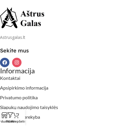
Astrusgalas.lt
Sekite mus
Informacija
Kontaktai
Apsipirkimo informacija
Privatumo politika
Slapukų naudojimo taisyklės
Didmeninė prekyba
rduotuvė
Filtrai
Krepšelis