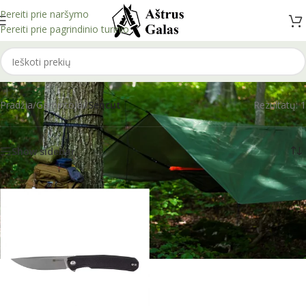
Pereiti prie naršymo
Pereiti prie pagrindinio turinio
Sencut
Pradžia
/
Gamintojai
/
Sencut
Rezultatų: 1
Show sidebar