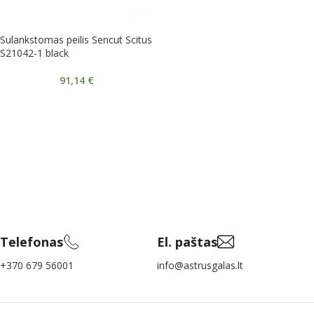
Sulankstomas peilis Sencut Scitus
S21042-1 black
91,14
€
Telefonas
El. paštas
+370 679 56001
info@astrusgalas.lt