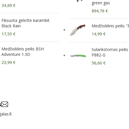
green gas
34,69
€
894,76
€
Fiksuota geležte karambit
Black Rain
Medžioklinis peilis 
17,55
€
14,99
€
Medžioklinis peilis BSH
Sulankstomas peilis
Adventure 1.3D
P882-G
23,99
€
56,60
€
s
alas.lt