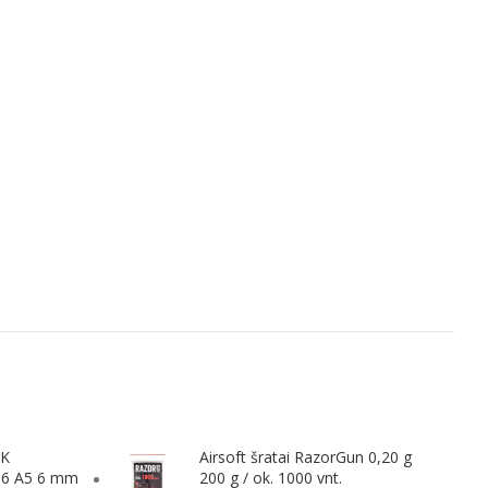
&K
Airsoft šratai RazorGun 0,20 g
16 A5 6 mm
200 g / ok. 1000 vnt.