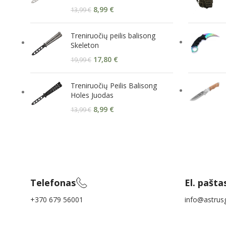
8,99
€
13,99
€
Treniruočių peilis balisong
Skeleton
17,80
€
19,99
€
Treniruočių Peilis Balisong
Holes Juodas
8,99
€
13,99
€
Telefonas
El. pašta
+370 679 56001
info@astrusg