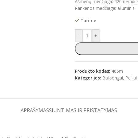
Ašmenų medžiaga: 420 nerūdijan
Rankenos medžiaga: aliuminis
Turime
e
-
+
Produkto kodas:
465m
Kategorijos:
Balisongai
,
Peiliai
APRAŠYMAS
SIUNTIMAS IR PRISTATYMAS