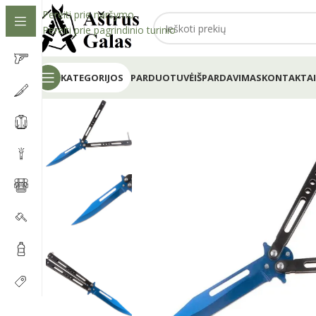
Pereiti prie naršymo
Pereiti prie pagrindinio turinio
KATEGORIJOS
PARDUOTUVĖ
IŠPARDAVIMAS
KONTAKTAI