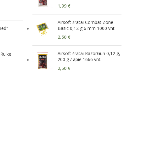
1,99
€
Airsoft šratai Combat Zone
"Red"
Basic 0,12 g 6 mm 1000 vnt.
2,50
€
Airsoft šratai RazorGun 0,12 g,
 Ruike
200 g / apie 1666 vnt.
2,50
€