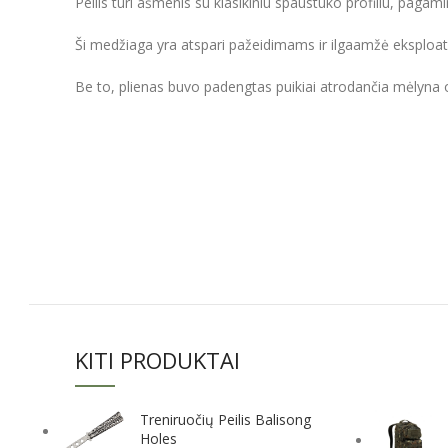
Peilis turi ašmenis su klasikiniu spaustuko profiliu, pagam
Ši medžiaga yra atspari pažeidimams ir ilgaamžė eksploat
Be to, plienas buvo padengtas puikiai atrodančia mėlyna o
KITI PRODUKTAI
Treniruočių Peilis Balisong
Holes