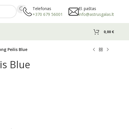
Telefonas
El. paštas
+370 679 56001
info@astrusgalas.lt
0,00
€
ong Peilis Blue
is Blue