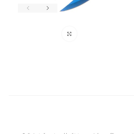
Spustelėkite, kad padidintumėt