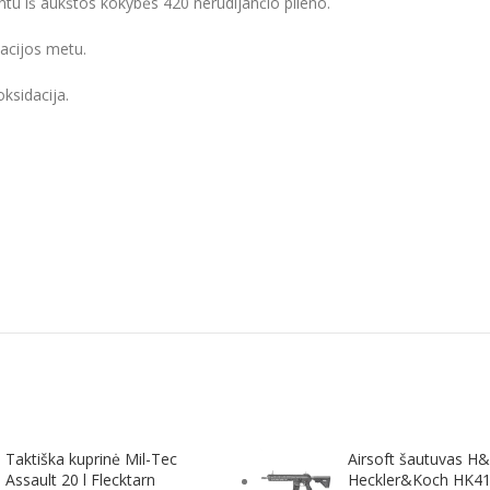
intu iš aukštos kokybės 420 nerūdijančio plieno.
acijos metu.
ksidacija.
Taktiška kuprinė Mil-Tec
Airsoft šautuvas H
Assault 20 l Flecktarn
Heckler&Koch HK4