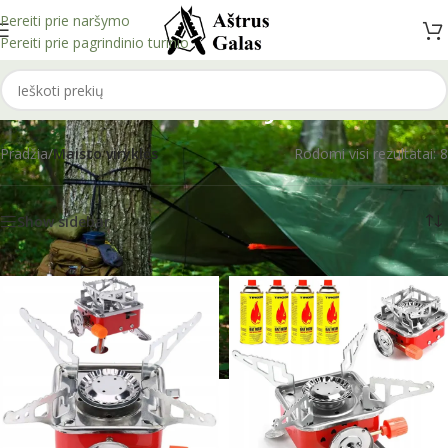
Pereiti prie naršymo
Pereiti prie pagrindinio turinio
Maisto viryklės
Pradžia
/
Maisto viryklės
Rodomi visi rezultatai: 8
Show sidebar