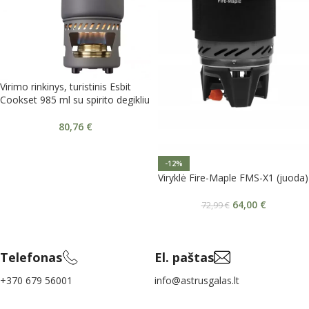
Virimo rinkinys, turistinis Esbit
Cookset 985 ml su spirito degikliu
80,76
€
-12%
Viryklė Fire-Maple FMS-X1 (juoda)
64,00
€
72,99
€
Telefonas
El. paštas
+370 679 56001
info@astrusgalas.lt