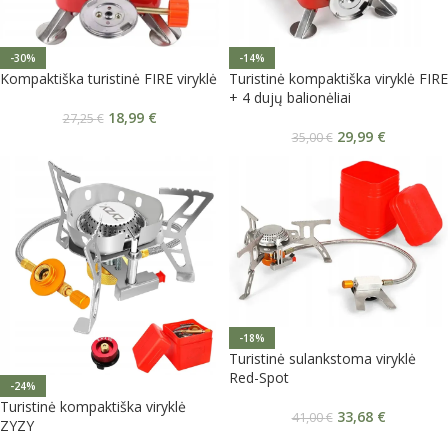
-30%
-14%
Kompaktiška turistinė FIRE viryklė
Turistinė kompaktiška viryklė FIRE
+ 4 dujų balionėliai
18,99
€
27,25
€
29,99
€
35,00
€
-18%
Turistinė sulankstoma viryklė
Red-Spot
-24%
Turistinė kompaktiška viryklė
33,68
€
41,00
€
ZYZY