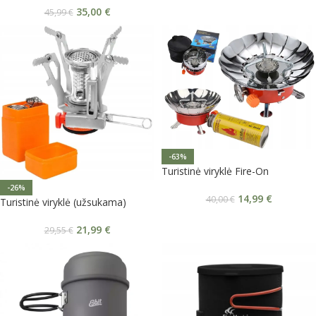
35,00
€
45,99
€
-63%
Turistinė viryklė Fire-On
-26%
14,99
€
40,00
€
Turistinė viryklė (užsukama)
21,99
€
29,55
€