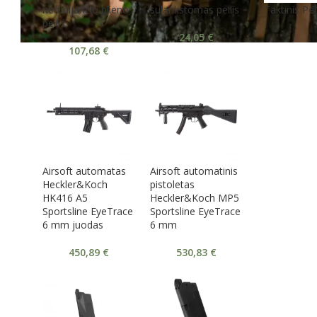
nerūdijančio plieno
sulankstomas peilis
Taktinis Pe
peilis
24,05
€
107,68
€
Airsoft automatas
Airsoft automatinis
Heckler&Koch
pistoletas
HK416 A5
Heckler&Koch MP5
Sportsline EyeTrace
Sportsline EyeTrace
6 mm juodas
6 mm
450,89
€
530,83
€