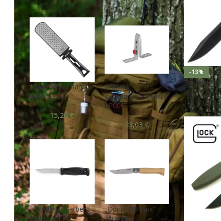
27,99
€
-13%
Taktinis Pe
„Ganzo ProSharp”
„Lansky
galąstuvas
galąndinimo laikiklis
LP006
15,20
€
23,03
€
„Morakniv Garberg
„Opinel 09 inox”
Multi-Mount”
ąžuolinis