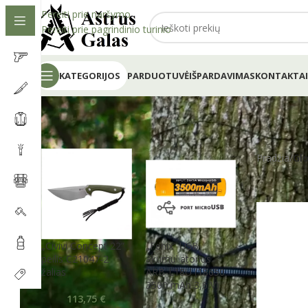
Pereiti prie naršymo
Pereiti prie pagrindinio turinio
KATEGORIJOS
PARDUOTUVĖ
IŠPARDAVIMAS
KONTAKTAI
Pradžia
/
Gl
„Civivi Concept 22”
„Fenix” USB
peilis C21047-2
akumuliatorius
žalias
ARB-L18U (18650
3500 mAh 3,6 V)
113,75
€