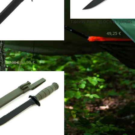
Taktinis Peilis GLOCK 81 Juodas
49,25
€
ilis GLOCK 78 Juodas
40,99
€
47,00
€