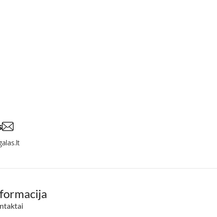
s
alas.lt
nformacija
ntaktai