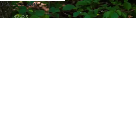
ilis GLOCK 81 Žalias
49,25
€