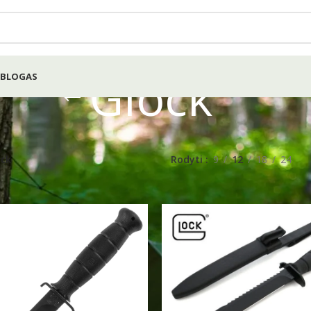
Glock
BLOGAS
ock
Rodyti
9
12
18
24