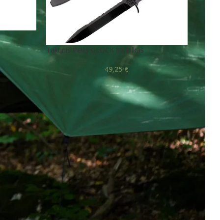
Taktinis Peilis GLOCK 81 Pilkas
49,25
€