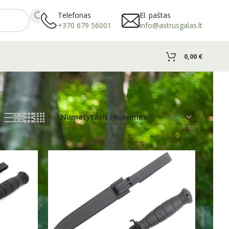
Telefonas
El. paštas
+370 679 56001
info@astrusgalas.lt
0,00
€