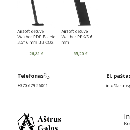
Airsoft dėtuvė
Airsoft dėtuvė
Walther PDP F-serie
Walther PPK/S 6
3,5″ 6 mm BB CO2
mm
26,81
€
55,20
€
Telefonas
El. pašta
+370 679 56001
info@astrusg
I
Ko