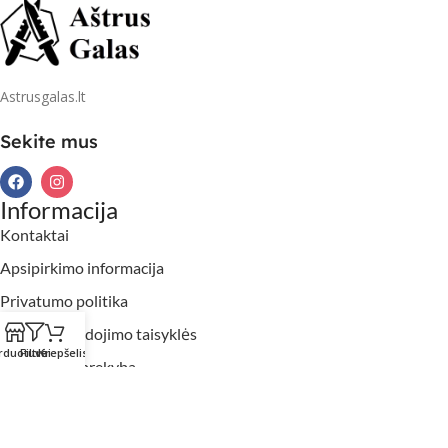
Astrusgalas.lt
Sekite mus
Informacija
Kontaktai
Apsipirkimo informacija
Privatumo politika
Slapukų naudojimo taisyklės
rduotuvė
Filtrai
Krepšelis
Didmeninė prekyba
2026 Aštrusgalas.lt. Visos teisės saugomos.