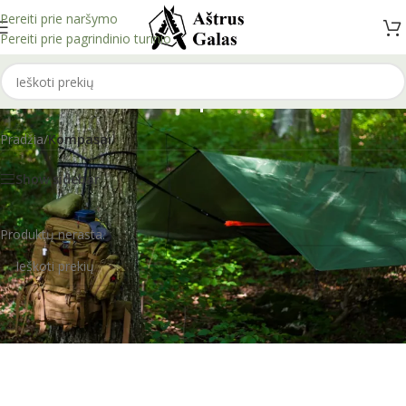
Pereiti prie naršymo
Pereiti prie pagrindinio turinio
Kompasai
Pradžia
/
Kompasai
Show sidebar
Produktų nerasta.