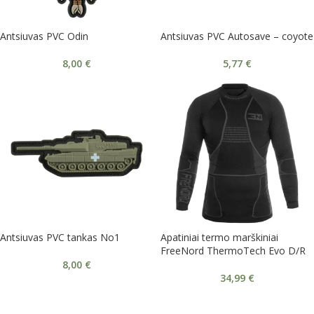
Antsiuvas PVC Odin
Antsiuvas PVC Autosave – coyote
8,00
€
5,77
€
Antsiuvas PVC tankas No1
Apatiniai termo marškiniai
FreeNord ThermoTech Evo D/R
8,00
€
34,99
€