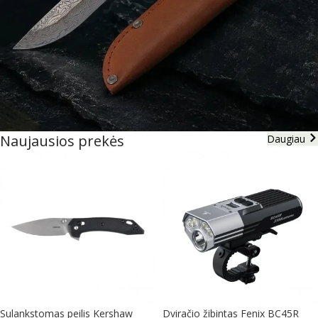
Naujausios prekės
Daugiau
Medžioklinis peilis BSH Adventure
Žiūrėti
Sulankstomas peilis Kershaw
Dviračio žibintas Fenix BC45R