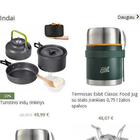
Indai
Daugiau
Termosas Esbit Classic Food Jug
-22%
su stalo įrankiais 0,75 l žalios
Turistinis indų rinkinys
spalvos
49,99
€
63,99
€
48,07
€