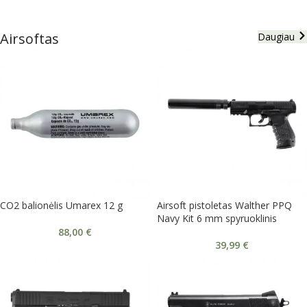
Airsoftas
Daugiau
CO2 balionėlis Umarex 12 g
Airsoft pistoletas Walther PPQ
Navy Kit 6 mm spyruoklinis
88,00
€
39,99
€