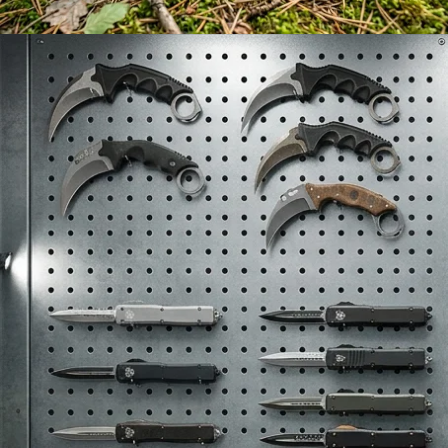
Peilių galąstuvai
Rodyti prekes