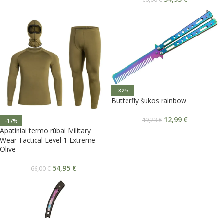
-32%
Butterfly šukos rainbow
12,99
€
19,23
€
-17%
Apatiniai termo rūbai Military
Wear Tactical Level 1 Extreme –
Olive
54,95
€
66,00
€