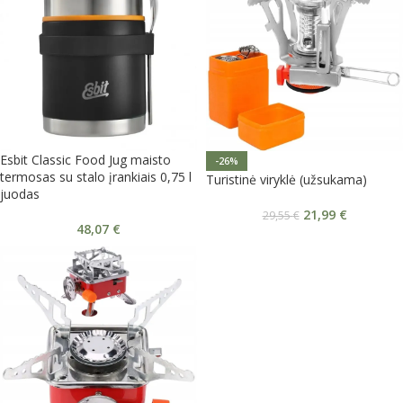
Esbit Classic Food Jug maisto
-26%
termosas su stalo įrankiais 0,75 l
Turistinė viryklė (užsukama)
juodas
21,99
€
29,55
€
48,07
€