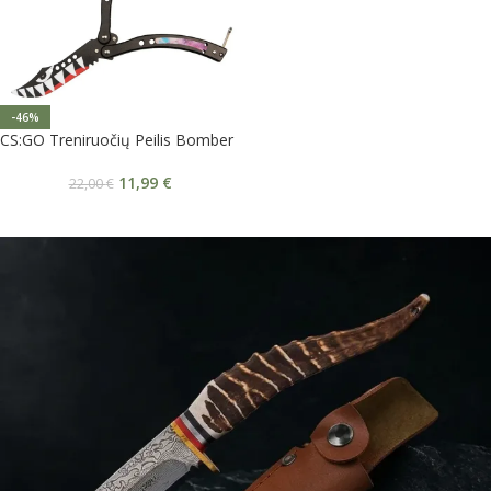
-46%
CS:GO Treniruočių Peilis Bomber
11,99
€
22,00
€