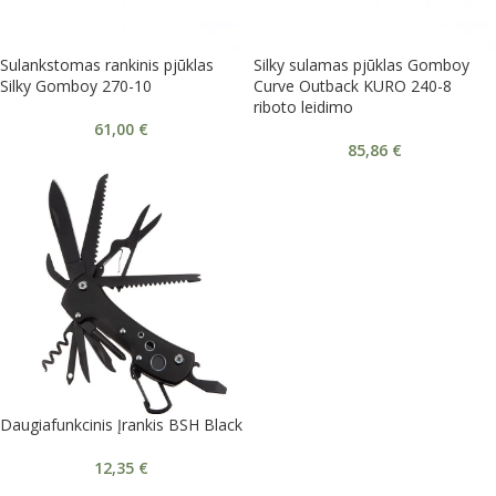
Sulankstomas rankinis pjūklas
Silky sulamas pjūklas Gomboy
Silky Gomboy 270-10
Curve Outback KURO 240-8
riboto leidimo
61,00
€
85,86
€
Daugiafunkcinis Įrankis BSH Black
12,35
€