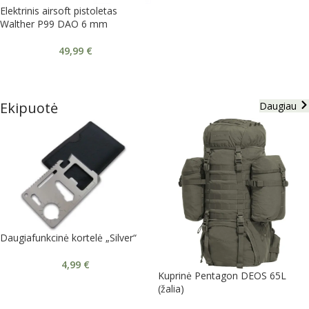
Elektrinis airsoft pistoletas
Walther P99 DAO 6 mm
49,99
€
Ekipuotė
Daugiau
Daugiafunkcinė kortelė „Silver“
4,99
€
Kuprinė Pentagon DEOS 65L
(žalia)