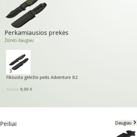
Perkamiausios prekės
Žiūrėti daugiau
Fiksuota geležte peilis Adventure B2
S
9,99
€
9
19,99
€
Peiliai
Daugiau