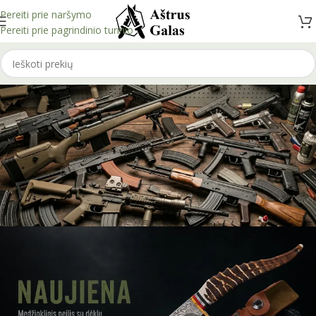
Pereiti prie naršymo
Pereiti prie pagrindinio turinio
Airsoftas
Rodyti prekes