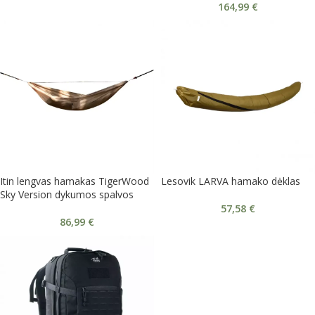
164,99
€
Itin lengvas hamakas TigerWood
Lesovik LARVA hamako dėklas
Sky Version dykumos spalvos
57,58
€
86,99
€