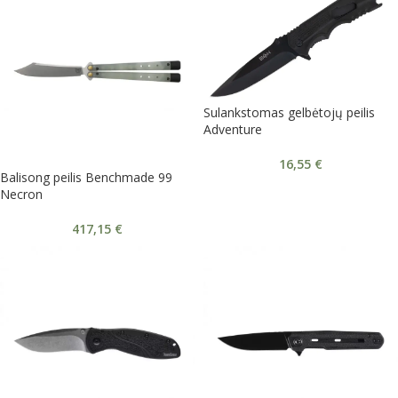
Sulankstomas gelbėtojų peilis
Adventure
16,55
€
Balisong peilis Benchmade 99
Necron
417,15
€