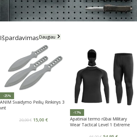
Peiliai
Išpardavimas
Daugiau
Rodyti prekes
-25%
ANIM Svaidymo Peilių Rinkinys 3
vnt
-17%
Apatiniai termo rūbai Military
15,00
€
20,00
€
Wear Tactical Level 1 Extreme
54,95
€
66,00
€