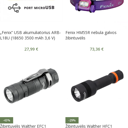
„Fenix” USB akumuliatorius ARB-
Fenix HM55R nebula galvos
L18U (18650 3500 mAh 3,6 V)
žibintuvėlis
27,99
€
73,36
€
-43%
-29%
Žibintuvėlis Walther EFC1
Žibintuvėlis Walther HFC1