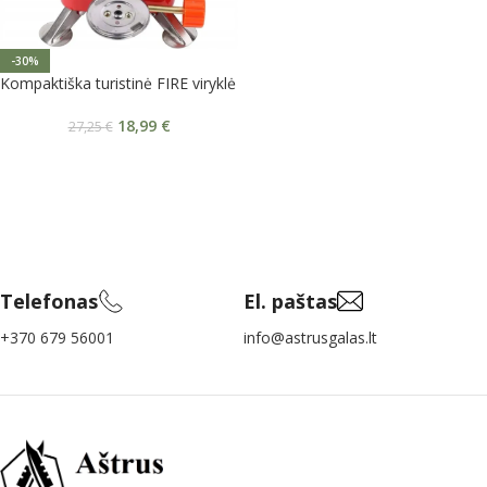
-30%
Kompaktiška turistinė FIRE viryklė
18,99
€
27,25
€
Telefonas
El. paštas
+370 679 56001
info@astrusgalas.lt