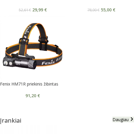
29,99
€
55,00
€
52,61
€
78,00
€
Fenix HM71R priekinis žibintas
91,20
€
Įrankiai
Daugiau