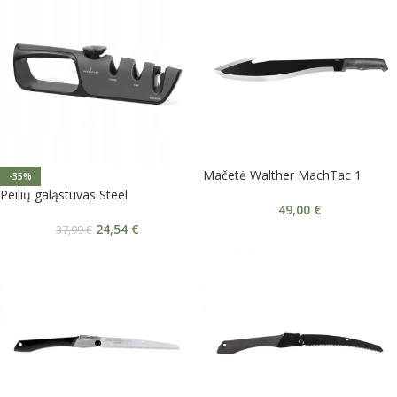
Mačetė Walther MachTac 1
-35%
Peilių galąstuvas Steel
49,00
€
24,54
€
37,99
€