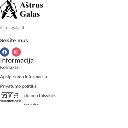
Astrusgalas.lt
Sekite mus
Informacija
Kontaktai
Apsipirkimo informacija
Privatumo politika
Slapukų naudojimo taisyklės
rduotuvė
Filtrai
Krepšelis
Didmeninė prekyba
2026 Aštrusgalas.lt. Visos teisės saugomos.