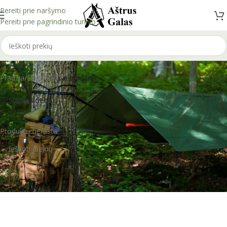
Pereiti prie naršymo
Pereiti prie pagrindinio turinio
Laikrodžiai
Pradžia
/
Ekipuotė
/
Laikrodžiai
Show sidebar
Produktų nerasta.