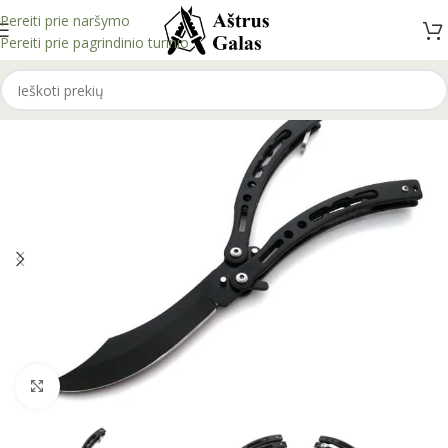
Pereiti prie naršymo
Pereiti prie pagrindinio turinio
Spustelėkite, kad padidintumėte