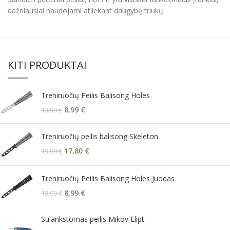
dažniausiai naudojami atliekant daugybę triukų.
KITI PRODUKTAI
Treniruočių Peilis Balisong Holes
8,99
€
13,99
€
Treniruočių peilis balisong Skeleton
17,80
€
19,99
€
Treniruočių Peilis Balisong Holes Juodas
8,99
€
13,99
€
Sulankstomas peilis Mikov Elipt