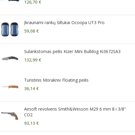
126,70
€
Įkraunami rankų šiltukai Ocoopa UT3 Pro
59,08
€
Sulankstomas peilis Kizer Mini Bulldog Ki3672SA3
132,99
€
Turistinis Morakniv Floating peilis
36,14
€
Airsoft revolveris Smith&Wesson M29 6 mm 8 i 3/8"
CO2
93,13
€