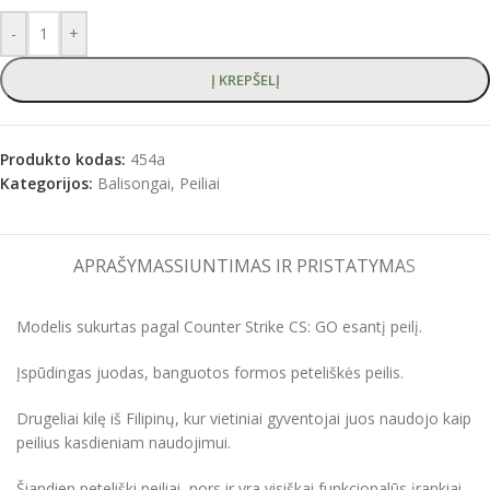
-
+
Į KREPŠELĮ
Produkto kodas:
454a
Kategorijos:
Balisongai
,
Peiliai
APRAŠYMAS
SIUNTIMAS IR PRISTATYMAS
Modelis sukurtas pagal Counter Strike CS: GO esantį peilį.
Įspūdingas juodas, banguotos formos peteliškės peilis.
Drugeliai kilę iš Filipinų, kur vietiniai gyventojai juos naudojo kaip
peilius kasdieniam naudojimui.
Šiandien peteliški peiliai, nors ir yra visiškai funkcionalūs įrankiai,