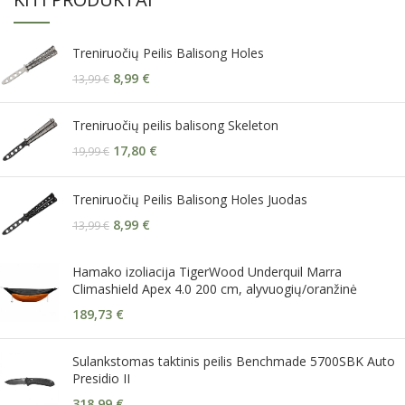
Treniruočių Peilis Balisong Holes
8,99
€
13,99
€
Treniruočių peilis balisong Skeleton
17,80
€
19,99
€
Treniruočių Peilis Balisong Holes Juodas
8,99
€
13,99
€
Hamako izoliacija TigerWood Underquil Marra
Climashield Apex 4.0 200 cm, alyvuogių/oranžinė
189,73
€
Sulankstomas taktinis peilis Benchmade 5700SBK Auto
Presidio II
318,99
€