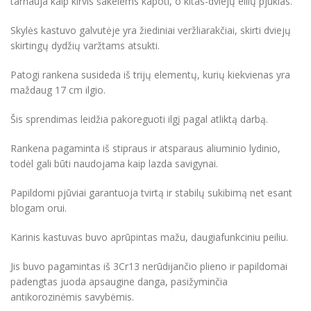
tarnauja kaip kirvis šakelėms kapoti, o kitas-dviejų eilių pjūklas.
Skylės kastuvo galvutėje yra žiediniai veržliarakčiai, skirti dviejų
skirtingų dydžių varžtams atsukti.
Patogi rankena susideda iš trijų elementų, kurių kiekvienas yra
maždaug 17 cm ilgio.
Šis sprendimas leidžia pakoreguoti ilgį pagal atliktą darbą.
Rankena pagaminta iš stipraus ir atsparaus aliuminio lydinio,
todėl gali būti naudojama kaip lazda savigynai.
Papildomi pjūviai garantuoja tvirtą ir stabilų sukibimą net esant
blogam orui.
Karinis kastuvas buvo aprūpintas mažu, daugiafunkciniu peiliu.
Jis buvo pagamintas iš 3Cr13 nerūdijančio plieno ir papildomai
padengtas juoda apsaugine danga, pasižyminčia
antikorozinėmis savybėmis.