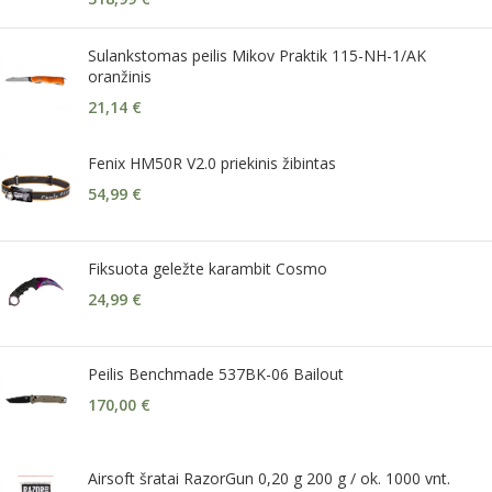
Sulankstomas peilis Mikov Praktik 115-NH-1/AK
oranžinis
21,14
€
Fenix HM50R V2.0 priekinis žibintas
54,99
€
Fiksuota geležte karambit Cosmo
24,99
€
Peilis Benchmade 537BK-06 Bailout
170,00
€
Airsoft šratai RazorGun 0,20 g 200 g / ok. 1000 vnt.