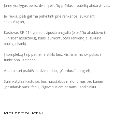
Jame yra lygus peilis, dviejų eilučių pjūklas ir butelių atidarytuvas.
Jei reikia, peilį galima pritvirtinti prie rankenos, sukuriant
savotišką ietį.
Kastuvas SP-014 yra su dvipusiu antgaliu (plokščiu atsuktuvu ir
„Phillips“ atsuktuvu), kuris, sumontuotas rankenoje, sukuria
patogų įrankį.
Į komplektą taip pat įeina stiklo laužiklis, aliarmo švilpukas ir
funkcionalus tinder.
Visa tai turi praktišką, dviejų dalių „Cordura“ dangtelį.
Sulankstytas kastuvas bus nuostabus malonumas bet kuriam
„pasidaryk pats“ fanui, išgyvenusiam ar namų sodininkui.
KITI PRODUKTAI