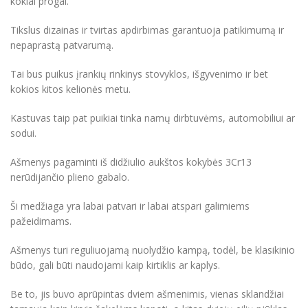
kokiai progai.
Tikslus dizainas ir tvirtas apdirbimas garantuoja patikimumą ir
nepaprastą patvarumą.
Tai bus puikus įrankių rinkinys stovyklos, išgyvenimo ir bet
kokios kitos kelionės metu.
Kastuvas taip pat puikiai tinka namų dirbtuvėms, automobiliui ar
sodui.
Ašmenys pagaminti iš didžiulio aukštos kokybės 3Cr13
nerūdijančio plieno gabalo.
Ši medžiaga yra labai patvari ir labai atspari galimiems
pažeidimams.
Ašmenys turi reguliuojamą nuolydžio kampą, todėl, be klasikinio
būdo, gali būti naudojami kaip kirtiklis ar kaplys.
Be to, jis buvo aprūpintas dviem ašmenimis, vienas sklandžiai