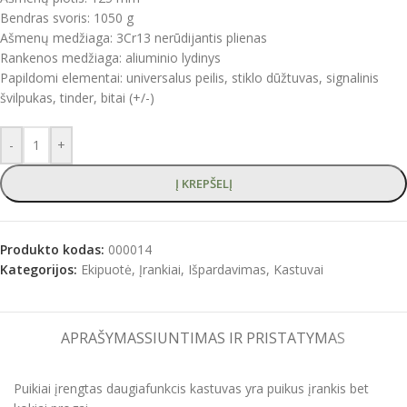
Bendras svoris: 1050 g
Ašmenų medžiaga: 3Cr13 nerūdijantis plienas
Rankenos medžiaga: aliuminio lydinys
Papildomi elementai: universalus peilis, stiklo dūžtuvas, signalinis
švilpukas, tinder, bitai (+/-)
-
+
Į KREPŠELĮ
Produkto kodas:
000014
Kategorijos:
Ekipuotė
,
Įrankiai
,
Išpardavimas
,
Kastuvai
APRAŠYMAS
SIUNTIMAS IR PRISTATYMAS
Puikiai įrengtas daugiafunkcis kastuvas yra puikus įrankis bet