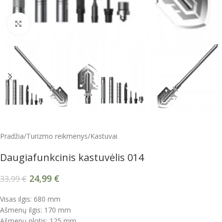
Spustelėkite, kad padidintumėte
Pradžia
/
Turizmo reikmenys
/
Kastuvai
Daugiafunkcinis kastuvėlis 014
24,99
€
33,99
€
Visas ilgis: 680 mm
Ašmenų ilgis: 170 mm
Ašmenų plotis: 125 mm