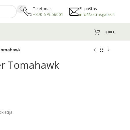
Telefonas
El. paštas
+370 679 56001
info@astrusgalas.lt
0,00
€
r Tomahawk
her Tomahawk
kietija