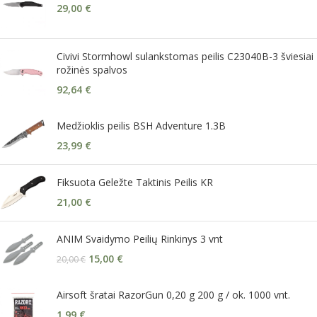
29,00
€
Civivi Stormhowl sulankstomas peilis C23040B-3 šviesiai
rožinės spalvos
92,64
€
Medžioklis peilis BSH Adventure 1.3B
23,99
€
Fiksuota Geležte Taktinis Peilis KR
21,00
€
ANIM Svaidymo Peilių Rinkinys 3 vnt
15,00
€
20,00
€
Airsoft šratai RazorGun 0,20 g 200 g / ok. 1000 vnt.
1,99
€