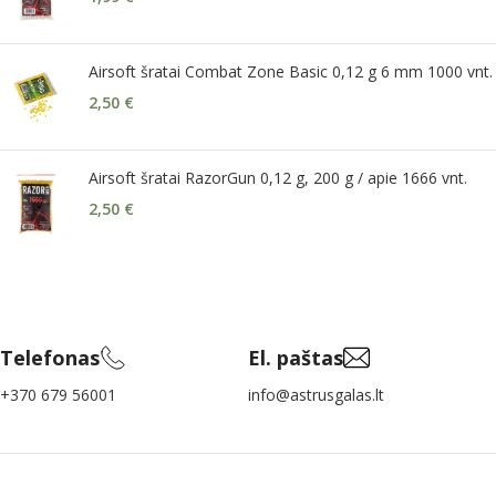
Airsoft šratai Combat Zone Basic 0,12 g 6 mm 1000 vnt.
2,50
€
Airsoft šratai RazorGun 0,12 g, 200 g / apie 1666 vnt.
2,50
€
Telefonas
El. paštas
+370 679 56001
info@astrusgalas.lt