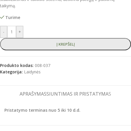
taikymą.
Turime
-
+
Į KREPŠELĮ
Produkto kodas:
008-037
Kategorija:
Laidynės
APRAŠYMAS
SIUNTIMAS IR PRISTATYMAS
Pristatymo terminas
nuo
5
iki 1
0
d.d.