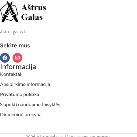
Astrusgalas.lt
Sekite mus
Informacija
Kontaktai
Apsipirkimo informacija
Privatumo politika
Slapukų naudojimo taisyklės
Didmeninė prekyba
2026 Aštrusgalas.lt. Visos teisės saugomos.