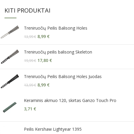
KITI PRODUKTAI
Treniruočių Peilis Balisong Holes
8,99
€
13,99
€
Treniruočių peilis balisong Skeleton
17,80
€
19,99
€
Treniruočių Peilis Balisong Holes Juodas
8,99
€
13,99
€
Keraminis akmuo 120, skirtas Ganzo Touch Pro
3,71
€
Peilis Kershaw Lightyear 1395