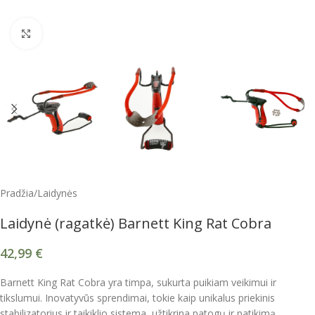
Spustelėkite, kad padidintumėte
Pradžia
/
Laidynės
Laidynė (ragatkė) Barnett King Rat Cobra
42,99
€
Barnett King Rat Cobra yra timpa, sukurta puikiam veikimui ir
tikslumui. Inovatyvūs sprendimai, tokie kaip unikalus priekinis
stabilizatorius ir taikiklio sistema, užtikrina patogų ir patikimą