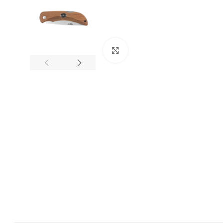
Spustelėkite, kad padidintumėt