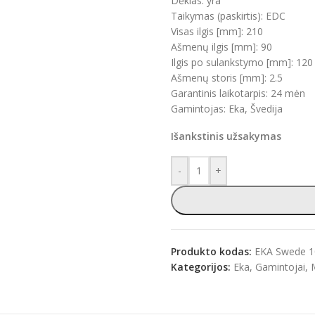
Dėklas: yra
Taikymas (paskirtis): EDC
Visas ilgis [mm]: 210
Ašmenų ilgis [mm]: 90
Ilgis po sulankstymo [mm]: 120
e
Ašmenų storis [mm]: 2.5
Garantinis laikotarpis: 24 mėn
Gamintojas: Eka, Švedija
Išankstinis užsakymas
-
+
Produkto kodas:
EKA Swede 
Kategorijos:
Eka
,
Gamintojai
,