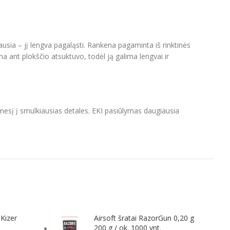
ausia – jį lengva pagaląsti. Rankena pagaminta iš rinktinės
ma ant plokščio atsuktuvo, todėl ją galima lengvai ir
mesį į smulkiausias detales. EKI pasiūlymas daugiausia
 Kizer
Airsoft šratai RazorGun 0,20 g
200 g / ok. 1000 vnt.