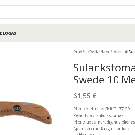
BLOGAS
Pradžia
/
Peiliai
/
Medžiokliniai
/
Su
Sulankstomas
Swede 10 Me
61,55
€
Plieno kietumas [HRC]: 57-59
Peilio tipas: sulankstomas
Plieno tipas: nerūdijantis plien
Apvalkalo medžiaga: cordura