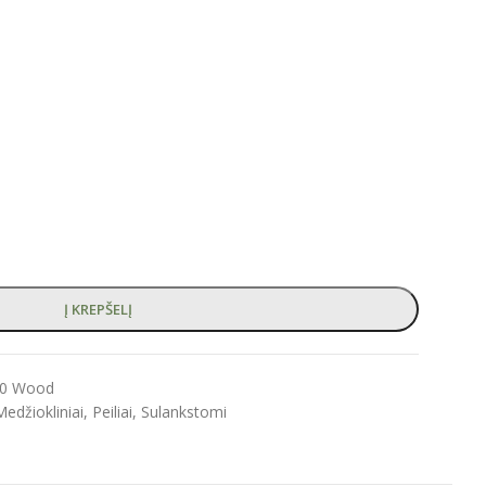
Į KREPŠELĮ
10 Wood
Medžiokliniai
,
Peiliai
,
Sulankstomi