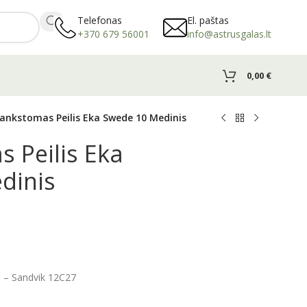
Telefonas
El. paštas
+370 679 56001
info@astrusgalas.lt
0,00
€
lankstomas Peilis Eka Swede 10 Medinis
 Peilis Eka
dinis
as – Sandvik 12C27