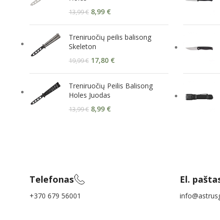
8,99
€
13,99
€
Treniruočių peilis balisong
Skeleton
17,80
€
19,99
€
Treniruočių Peilis Balisong
Holes Juodas
8,99
€
13,99
€
Telefonas
El. pašta
+370 679 56001
info@astrusg