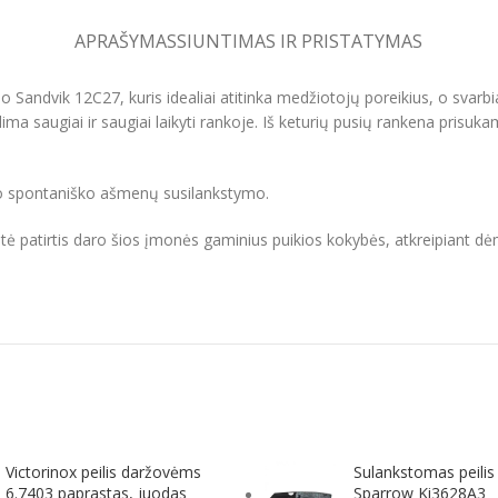
APRAŠYMAS
SIUNTIMAS IR PRISTATYMAS
 Sandvik 12C27, kuris idealiai atitinka medžiotojų poreikius, o svarbi
ima saugiai ir saugiai laikyti rankoje. Iš keturių pusių rankena prisuka
uo spontaniško ašmenų susilankstymo.
ė patirtis daro šios įmonės gaminius puikios kokybės, atkreipiant dė
Victorinox peilis daržovėms
Sulankstomas peilis
6.7403 paprastas, juodas
Sparrow Ki3628A3