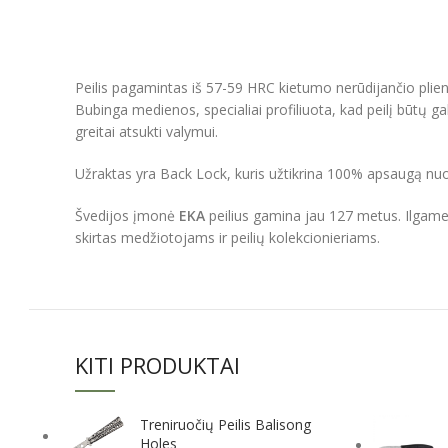
Peilis pagamintas iš 57-59 HRC kietumo nerūdijančio plieno
Bubinga medienos, specialiai profiliuota, kad peilį būtų gal
greitai atsukti valymui.
Užraktas yra Back Lock, kuris užtikrina 100% apsaugą n
Švedijos įmonė
EKA
peilius gamina jau 127 metus. Ilgamet
skirtas medžiotojams ir peilių kolekcionieriams.
KITI PRODUKTAI
Treniruočių Peilis Balisong
Holes