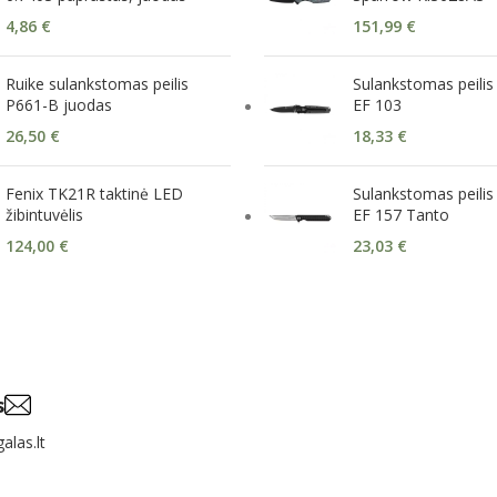
4,86
€
151,99
€
Ruike sulankstomas peilis
Sulankstomas peilis 
P661-B juodas
EF 103
26,50
€
18,33
€
Fenix TK21R taktinė LED
Sulankstomas peilis 
žibintuvėlis
EF 157 Tanto
124,00
€
23,03
€
s
alas.lt