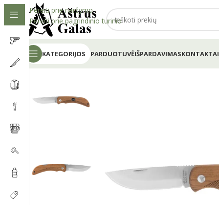
Pereiti prie naršymo
Pereiti prie pagrindinio turinio
KATEGORIJOS
PARDUOTUVĖ
IŠPARDAVIMAS
KONTAKTAI