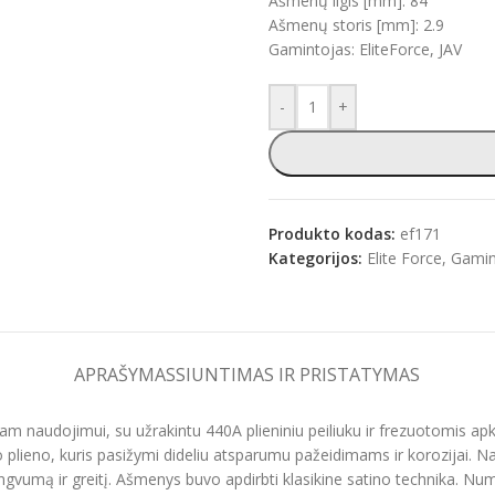
Ašmenų ilgis [mm]: 84
Ašmenų storis [mm]: 2.9
Gamintojas: EliteForce, JAV
-
+
e
Produkto kodas:
ef171
Kategorijos:
Elite Force
,
Gamin
APRAŠYMAS
SIUNTIMAS IR PRISTATYMAS
niam naudojimui, su užrakintu 440A plieniniu peiliuku ir frezuotomis 
io plieno, kuris pasižymi dideliu atsparumu pažeidimams ir korozijai.
engvumą ir greitį. Ašmenys buvo apdirbti klasikine satino technika. Nu