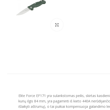
Spustelėkite, kad padidintumėt
Elite Force EF171 yra sulankstomas peilis, skirtas kasdie
kurių ilgis 84 mm, yra pagaminti iš kieto 440A nerūdijanč
išlaikyti aštrumą), o tai puikiai kompensuoja galandimo l