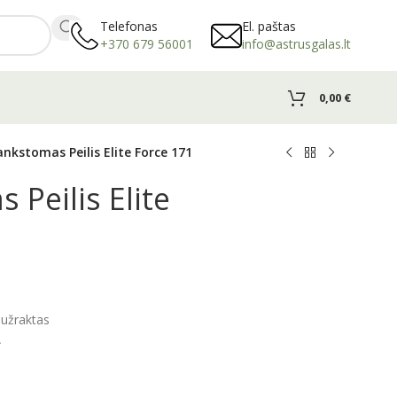
Telefonas
El. paštas
+370 679 56001
info@astrusgalas.lt
0,00
€
ankstomas Peilis Elite Force 171
 Peilis Elite
 užraktas
A