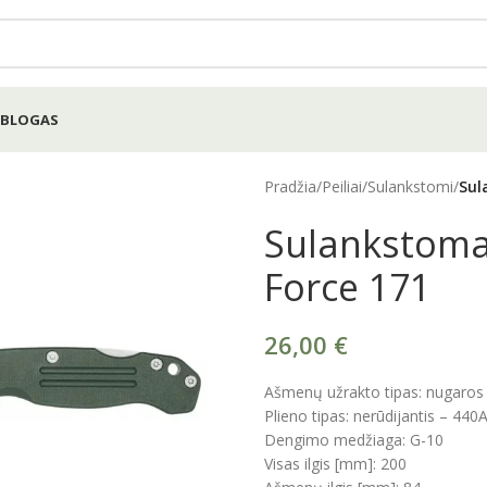
BLOGAS
Pradžia
/
Peiliai
/
Sulankstomi
/
Sul
Sulankstomas
Force 171
26,00
€
Ašmenų užrakto tipas: nugaros
Plieno tipas: nerūdijantis – 440
Dengimo medžiaga: G-10
Visas ilgis [mm]: 200