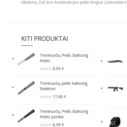
išlinkimą. Dėl šios konstrukcijos peilis lengvai įsiskverbia
KITI PRODUKTAI
Treniruočių Peilis Balisong
Holes
8,99
€
13,99
€
Treniruočių peilis balisong
Skeleton
17,80
€
19,99
€
Treniruočių Peilis Balisong
Holes Juodas
8,99
€
13,99
€