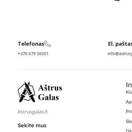
Telefonas
El. pašta
+370 679 56001
info@astrusg
I
Ko
Aps
Astrusgalas.lt
Pri
Sl
Sekite mus
Di