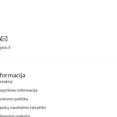
s
alas.lt
nformacija
ntaktai
ipirkimo informacija
vatumo politika
apukų naudojimo taisyklės
dmeninė prekyba