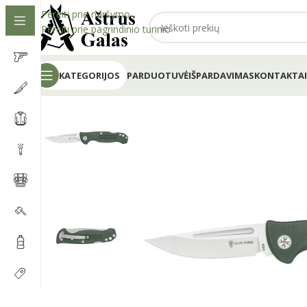
Pereiti prie naršymo
Pereiti prie pagrindinio turinio
KATEGORIJOS
PARDUOTUVĖ
IŠPARDAVIMAS
KONTAKTAI