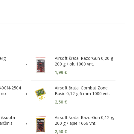
erg
Airsoft šratai RazorGun 0,20 g
200 g / ok. 1000 vnt.
1,99
€
940CN-2504
Airsoft šratai Combat Zone
imo
Basic 0,12 g 6 mm 1000 vnt.
2,50
€
fiksuota
Airsoft šratai RazorGun 0,12 g,
anžinis
200 g / apie 1666 vnt.
2,50
€