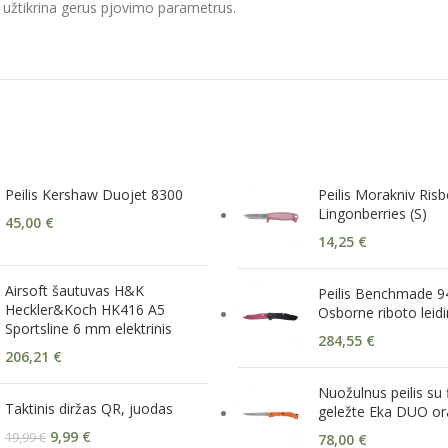
 ir užtikrina gerus pjovimo parametrus.
Peilis Kershaw Duojet 8300
Peilis Morakniv Risb
Lingonberries (S)
45,00
€
14,25
€
Airsoft šautuvas H&K
Peilis Benchmade 
Heckler&Koch HK416 A5
Osborne riboto leid
Sportsline 6 mm elektrinis
284,55
€
206,21
€
Nuožulnus peilis su 
Taktinis diržas QR, juodas
geležte Eka DUO or
9,99
€
19,99
€
78,00
€