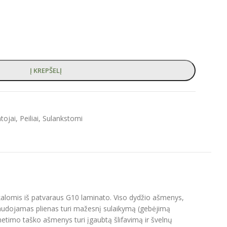
Į KREPŠELĮ
tojai
,
Peiliai
,
Sulankstomi
apkalomis iš patvaraus G10 laminato. Viso dydžio ašmenys,
 Naudojamas plienas turi mažesnį sulaikymą (gebėjimą
metimo taško ašmenys turi įgaubtą šlifavimą ir švelnų