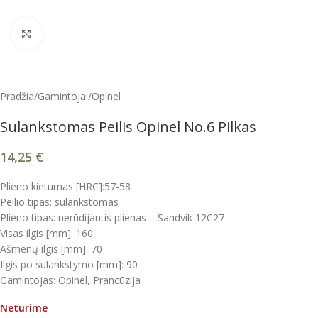
Spustelėkite, kad padidintumėte
Pradžia
/
Gamintojai
/
Opinel
Sulankstomas Peilis Opinel No.6 Pilkas
14,25
€
Plieno kietumas [HRC]:57-58
Peilio tipas: sulankstomas
Plieno tipas: nerūdijantis plienas – Sandvik 12C27
Visas ilgis [mm]: 160
Ašmenų ilgis [mm]: 70
Ilgis po sulankstymo [mm]: 90
Gamintojas: Opinel, Prancūzija
Neturime