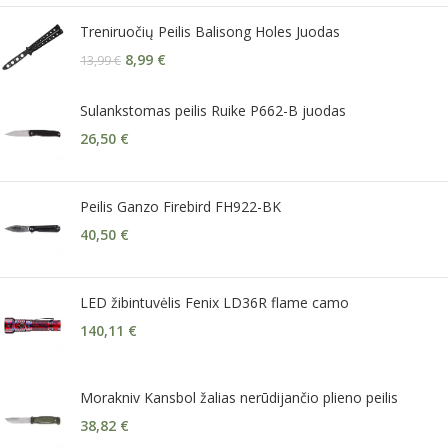
Treniruočių Peilis Balisong Holes Juodas
8,99
€
13,99
€
Sulankstomas peilis Ruike P662-B juodas
26,50
€
Peilis Ganzo Firebird FH922-BK
40,50
€
LED žibintuvėlis Fenix LD36R flame camo
140,11
€
Morakniv Kansbol žalias nerūdijančio plieno peilis
38,82
€