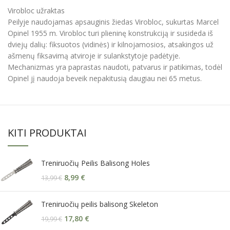
Virobloc užraktas
Peilyje naudojamas apsauginis žiedas Virobloc, sukurtas Marcel
Opinel 1955 m. Virobloc turi plieninę konstrukciją ir susideda iš
dviejų dalių: fiksuotos (vidinės) ir kilnojamosios, atsakingos už
ašmenų fiksavimą atviroje ir sulankstytoje padėtyje.
Mechanizmas yra paprastas naudoti, patvarus ir patikimas, todėl
Opinel jį naudoja beveik nepakitusią daugiau nei 65 metus.
KITI PRODUKTAI
Treniruočių Peilis Balisong Holes
8,99
€
13,99
€
Treniruočių peilis balisong Skeleton
17,80
€
19,99
€