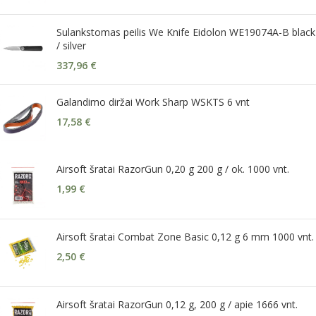
Sulankstomas peilis We Knife Eidolon WE19074A-B black
/ silver
337,96
€
Galandimo diržai Work Sharp WSKTS 6 vnt
17,58
€
Airsoft šratai RazorGun 0,20 g 200 g / ok. 1000 vnt.
1,99
€
Airsoft šratai Combat Zone Basic 0,12 g 6 mm 1000 vnt.
2,50
€
Airsoft šratai RazorGun 0,12 g, 200 g / apie 1666 vnt.