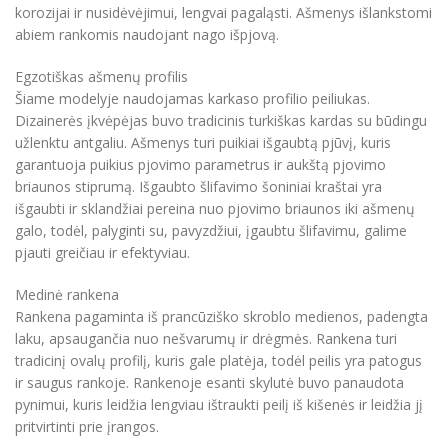
korozijai ir nusidėvėjimui, lengvai pagaląsti. Ašmenys išlankstomi
abiem rankomis naudojant nago išpjovą.
Egzotiškas ašmenų profilis
Šiame modelyje naudojamas karkaso profilio peiliukas.
Dizainerės įkvėpėjas buvo tradicinis turkiškas kardas su būdingu
užlenktu antgaliu. Ašmenys turi puikiai išgaubtą pjūvį, kuris
garantuoja puikius pjovimo parametrus ir aukštą pjovimo
briaunos stiprumą. Išgaubto šlifavimo šoniniai kraštai yra
išgaubti ir sklandžiai pereina nuo pjovimo briaunos iki ašmenų
galo, todėl, palyginti su, pavyzdžiui, įgaubtu šlifavimu, galime
pjauti greičiau ir efektyviau.
Medinė rankena
Rankena pagaminta iš prancūziško skroblo medienos, padengta
laku, apsaugančia nuo nešvarumų ir drėgmės. Rankena turi
tradicinį ovalų profilį, kuris gale platėja, todėl peilis yra patogus
ir saugus rankoje. Rankenoje esanti skylutė buvo panaudota
pynimui, kuris leidžia lengviau ištraukti peilį iš kišenės ir leidžia jį
pritvirtinti prie įrangos.