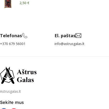
2,50
€
Telefonas
El. paštas
+370 679 56001
info@astrusgalas.lt
Astrusgalas.lt
Sekite mus