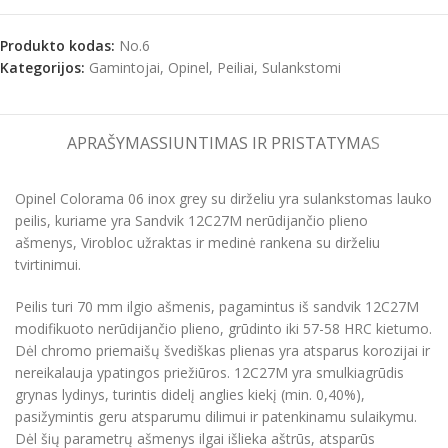
Produkto kodas:
No.6
Kategorijos:
Gamintojai
,
Opinel
,
Peiliai
,
Sulankstomi
APRAŠYMAS
SIUNTIMAS IR PRISTATYMAS
Opinel Colorama 06 inox grey su dirželiu yra sulankstomas lauko
peilis, kuriame yra Sandvik 12C27M nerūdijančio plieno
ašmenys, Virobloc užraktas ir medinė rankena su dirželiu
tvirtinimui.
Peilis turi 70 mm ilgio ašmenis, pagamintus iš sandvik 12C27M
modifikuoto nerūdijančio plieno, grūdinto iki 57-58 HRC kietumo.
Dėl chromo priemaišų švediškas plienas yra atsparus korozijai ir
nereikalauja ypatingos priežiūros. 12C27M yra smulkiagrūdis
grynas lydinys, turintis didelį anglies kiekį (min. 0,40%),
pasižymintis geru atsparumu dilimui ir patenkinamu sulaikymu.
Dėl šių parametrų ašmenys ilgai išlieka aštrūs, atsparūs