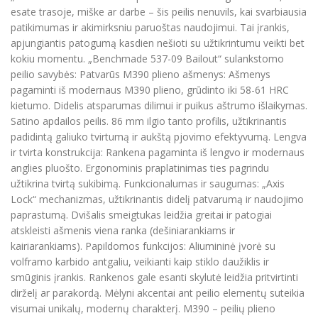
esate trasoje, miške ar darbe – šis peilis nenuvils, kai svarbiausia
patikimumas ir akimirksniu paruoštas naudojimui. Tai įrankis,
apjungiantis patogumą kasdien nešioti su užtikrintumu veikti bet
kokiu momentu. „Benchmade 537-09 Bailout“ sulankstomo
peilio savybės: Patvarūs M390 plieno ašmenys: Ašmenys
pagaminti iš modernaus M390 plieno, grūdinto iki 58-61 HRC
kietumo. Didelis atsparumas dilimui ir puikus aštrumo išlaikymas.
Satino apdailos peilis. 86 mm ilgio tanto profilis, užtikrinantis
padidintą galiuko tvirtumą ir aukštą pjovimo efektyvumą. Lengva
ir tvirta konstrukcija: Rankena pagaminta iš lengvo ir modernaus
anglies pluošto. Ergonominis praplatinimas ties pagrindu
užtikrina tvirtą sukibimą. Funkcionalumas ir saugumas: „Axis
Lock“ mechanizmas, užtikrinantis didelį patvarumą ir naudojimo
paprastumą. Dvišalis smeigtukas leidžia greitai ir patogiai
atskleisti ašmenis viena ranka (dešiniarankiams ir
kairiarankiams). Papildomos funkcijos: Aliumininė įvorė su
volframo karbido antgaliu, veikianti kaip stiklo daužiklis ir
smūginis įrankis. Rankenos gale esanti skylutė leidžia pritvirtinti
dirželį ar parakordą. Mėlyni akcentai ant peilio elementų suteikia
visumai unikalų, modernų charakterį. M390 – peilių plieno