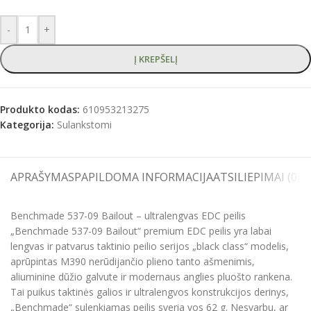
-
+
Į KREPŠELĮ
Produkto kodas:
610953213275
Kategorija:
Sulankstomi
APRAŠYMAS
PAPILDOMA INFORMACIJA
ATSILIEPIMAI (0)
S
Benchmade 537-09 Bailout – ultralengvas EDC peilis
„Benchmade 537-09 Bailout“ premium EDC peilis yra labai
lengvas ir patvarus taktinio peilio serijos „black class“ modelis,
aprūpintas M390 nerūdijančio plieno tanto ašmenimis,
aliuminine dūžio galvute ir modernaus anglies pluošto rankena.
Tai puikus taktinės galios ir ultralengvos konstrukcijos derinys,
„Benchmade“ sulenkiamas peilis sveria vos 62 g. Nesvarbu, ar