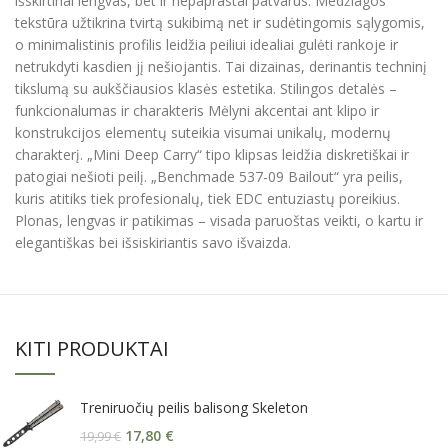
išskirtinai lengvas, bet ir nepaprastai patvarus. Medžiagos
tekstūra užtikrina tvirtą sukibimą net ir sudėtingomis sąlygomis,
o minimalistinis profilis leidžia peiliui idealiai gulėti rankoje ir
netrukdyti kasdien jį nešiojantis. Tai dizainas, derinantis techninį
tikslumą su aukščiausios klasės estetika. Stilingos detalės –
funkcionalumas ir charakteris Mėlyni akcentai ant klipo ir
konstrukcijos elementų suteikia visumai unikalų, modernų
charakterį. „Mini Deep Carry“ tipo klipsas leidžia diskretiškai ir
patogiai nešioti peilį. „Benchmade 537-09 Bailout“ yra peilis,
kuris atitiks tiek profesionalų, tiek EDC entuziastų poreikius.
Plonas, lengvas ir patikimas – visada paruoštas veikti, o kartu ir
elegantiškas bei išsiskiriantis savo išvaizda.
KITI PRODUKTAI
Treniruočių peilis balisong Skeleton
17,80
€
19,99
€