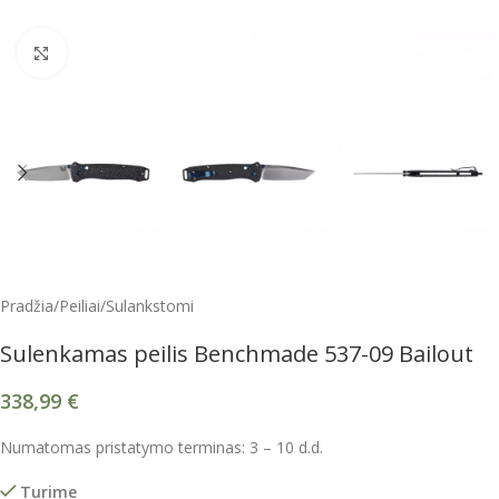
Spustelėkite, kad padidintumėte
Pradžia
/
Peiliai
/
Sulankstomi
Sulenkamas peilis Benchmade 537-09 Bailout
338,99
€
Numatomas pristatymo terminas: 3 – 10 d.d.
Turime