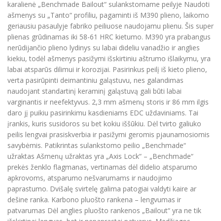
karalienė „Benchmade Bailout“ sulankstomame peilyje Naudoti
ašmenys su „Tanto“ profiliu, pagaminti iš M390 plieno, laikomo
geriausiu pasaulyje fabriko peiliuose naudojamu plienu. Šis super
plienas grūdinamas iki 58-61 HRC kietumo. M390 yra prabangus
nerūdijančio plieno lydinys su labai dideliu vanadžio ir anglies
kiekiu, todėl ašmenys pasižymi išskirtiniu aštrumo išlaikymu, yra
labai atsparūs dilimui ir korozijai. Pasirinkus peilį iš kieto plieno,
verta pasirūpinti deimantiniu galąstuvu, nes galandimas
naudojant standartinį keraminį galąstuvą gali būti labai
varginantis ir neefektyvus. 2,3 mm ašmenų storis ir 86 mm ilgis
daro jį puikiu pasirinkimu kasdieniams EDC uždaviniams. Tai
įrankis, kuris susidoros su bet kokiu iššūkiu. Dėl tvirto galiuko
peilis lengvai prasiskverbia ir pasižymi geromis pjaunamosiomis
savybėmis. Patikrintas sulankstomo peilio „Benchmade“
užraktas Ašmenų užraktas yra „Axis Lock“ – „Benchmade“
prekės ženklo flagmanas, vertinamas dėl didelio atsparumo
apkrovoms, atsparumo nešvarumams ir naudojimo
paprastumo. Dvišalę svirtelę galima patogiai valdyti kaire ar
dešine ranka. Karbono pluošto rankena – lengvumas ir
patvarumas Dėl anglies pluošto rankenos „Bailout“ yra ne tik