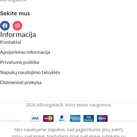
Sekite mus
Informacija
Kontaktai
Apsipirkimo informacija
Privatumo politika
Slapukų naudojimo taisyklės
Didmeninė prekyba
2026 Aštrusgalas.lt. Visos teisės saugomos.
Mes naudojame slapukus, kad pagerintume jūsų patirtį
rduotuvė
Krepšelis
mūsų svetainėje. Naršydami šioje svetainėje sutinkate su