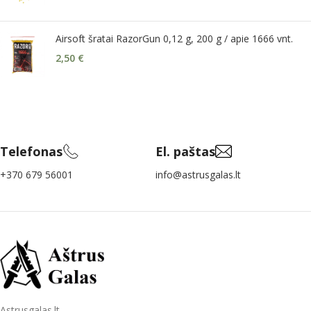
Airsoft šratai RazorGun 0,12 g, 200 g / apie 1666 vnt.
2,50
€
Telefonas
El. paštas
+370 679 56001
info@astrusgalas.lt
Astrusgalas.lt