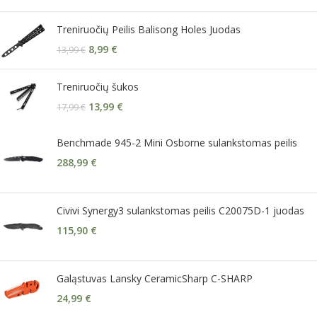
Treniruočių Peilis Balisong Holes Juodas
8,99
€
13,99
€
Treniruočių šukos
13,99
€
17,99
€
Benchmade 945-2 Mini Osborne sulankstomas peilis
288,99
€
Civivi Synergy3 sulankstomas peilis C20075D-1 juodas
115,90
€
Galąstuvas Lansky CeramicSharp C-SHARP
24,99
€