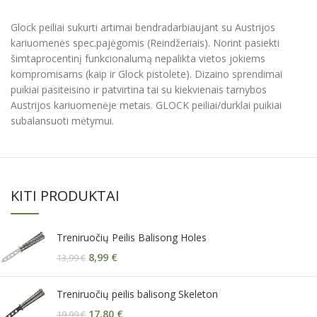
Glock peiliai sukurti artimai bendradarbiaujant su Austrijos
kariuomenės spec.pajėgomis (Reindžeriais). Norint pasiekti
šimtaprocentinį funkcionalumą nepalikta vietos jokiems
kompromisams (kaip ir Glock pistolete). Dizaino sprendimai
puikiai pasiteisino ir patvirtina tai su kiekvienais tarnybos
Austrijos kariuomenėje metais. GLOCK peiliai/durklai puikiai
subalansuoti mėtymui.
KITI PRODUKTAI
Treniruočių Peilis Balisong Holes
8,99
€
13,99
€
Treniruočių peilis balisong Skeleton
17,80
€
19,99
€