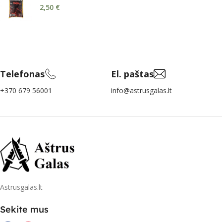
2,50
€
Telefonas
El. paštas
+370 679 56001
info@astrusgalas.lt
Astrusgalas.lt
Sekite mus