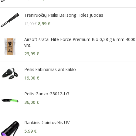
Treniruočių Peilis Balisong Holes Juodas
8,99
€
13,99
€
Airsoft šratai Elite Force Premium Bio 0,28 g 6 mm 4000
vnt.
23,99
€
Peilis kabinamas ant kaklo
19,00
€
Peilis Ganzo G8012-LG
36,00
€
Rankinis žibintuvėlis UV
5,99
€