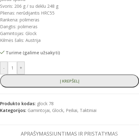
Svoris: 206 g / su dėklu 248 g
Plienas: nerūdijantis HRC55
Rankena: polimeras
Dangtis: polimeras
Gamintojas: Glock
Kilmės šalis: Austrija
Turime (galime užsakyti)
-
+
Į KREPŠELĮ
Produkto kodas:
glock 78
Kategorijos:
Gamintojai
,
Glock
,
Peiliai
,
Taktiniai
APRAŠYMAS
SIUNTIMAS IR PRISTATYMAS