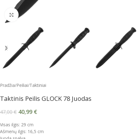
Spustelėkite, kad padidintumėte
Pradžia
/
Peiliai
/
Taktiniai
Taktinis Peilis GLOCK 78 Juodas
40,99
€
47,00
€
Visas ilgis: 29 cm
Ašmenų ilgis: 16,5 cm
Juoda spalva