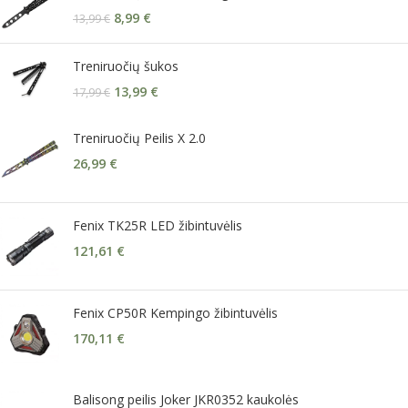
8,99
€
13,99
€
Treniruočių šukos
13,99
€
17,99
€
Treniruočių Peilis X 2.0
26,99
€
Fenix TK25R LED žibintuvėlis
121,61
€
Fenix CP50R Kempingo žibintuvėlis
170,11
€
Balisong peilis Joker JKR0352 kaukolės