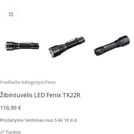
Spustelėkite, kad padidintumėte
Pradžia
/
be-kategorijos
/
Fenix
Žibintuvėlis LED Fenix TK22R
116,99
€
Pristatymo terminas
nuo
5
iki 1
0
d.d.
Turime