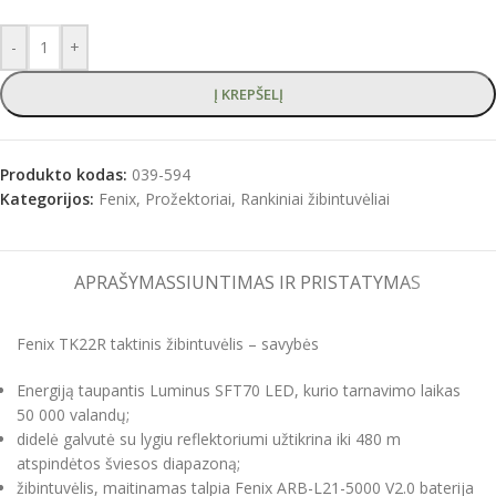
-
+
Į KREPŠELĮ
Produkto kodas:
039-594
Kategorijos:
Fenix
,
Prožektoriai
,
Rankiniai žibintuvėliai
APRAŠYMAS
SIUNTIMAS IR PRISTATYMAS
Fenix ​​​​TK22R taktinis žibintuvėlis – savybės
Energiją taupantis Luminus SFT70 LED, kurio tarnavimo laikas
50 000 valandų;
didelė galvutė su lygiu reflektoriumi užtikrina iki 480 m
atspindėtos šviesos diapazoną;
žibintuvėlis, maitinamas talpia Fenix ​​​​ARB-L21-5000 V2.0 baterija