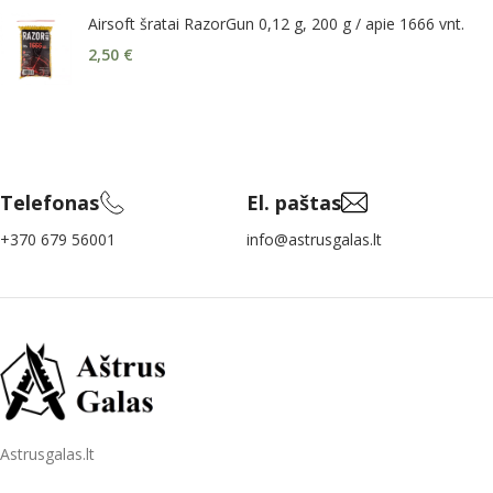
Airsoft šratai RazorGun 0,12 g, 200 g / apie 1666 vnt.
2,50
€
Telefonas
El. paštas
+370 679 56001
info@astrusgalas.lt
Astrusgalas.lt