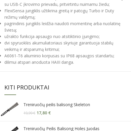
su USB-C įkrovimo prievadu, pritvirtintu nuimamu žiedu;
FlexiSensa jungiklis užtikrina greitą ir patogų Turbo ir Duty
režimų valdymą;
pagrindinis jungiklis leidžia naudoti momentinę arba nuolatinę
šviesą;
užrakto funkcija apsaugo nuo atsitiktinio įjungimo;
dvi spyruoklės akumuliatoriaus skyriuje garantuoja stabilų
veikimą ir atsparumą kritimui;
A6061-T6 aliuminio korpusas su IP68 apsaugos standartu;
dilimui atspari anoduota HAIII danga.
KITI PRODUKTAI
Treniruočių peilis balisong Skeleton
17,80
€
19,99
€
Treniruočių Peilis Balisong Holes Juodas