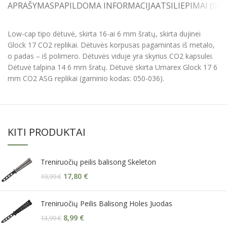
APRAŠYMAS
PAPILDOMA INFORMACIJA
ATSILIEPIMAI (0)
S
Low-cap tipo dėtuvė, skirta 16-ai 6 mm šratų, skirta dujinei
Glock 17 CO2 replikai. Dėtuvės korpusas pagamintas iš metalo,
o padas – iš polimero. Dėtuvės viduje yra skyrius CO2 kapsulei.
Dėtuvė talpina 14 6 mm šratų. Dėtuvė skirta Umarex Glock 17 6
mm CO2 ASG replikai (gaminio kodas: 050-036).
KITI PRODUKTAI
Treniruočių peilis balisong Skeleton
17,80
€
19,99
€
Treniruočių Peilis Balisong Holes Juodas
8,99
€
13,99
€