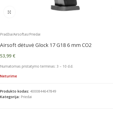
Spustelėkite, kad padidintumėte
Pradžia
/
Airsoftas
/
Priedai
Airsoft dėtuvė Glock 17 G18 6 mm CO2
53,99
€
Numatomas pristatymo terminas: 3 – 10 d.d.
Neturime
Produkto kodas:
4000844647849
Kategorija:
Priedai