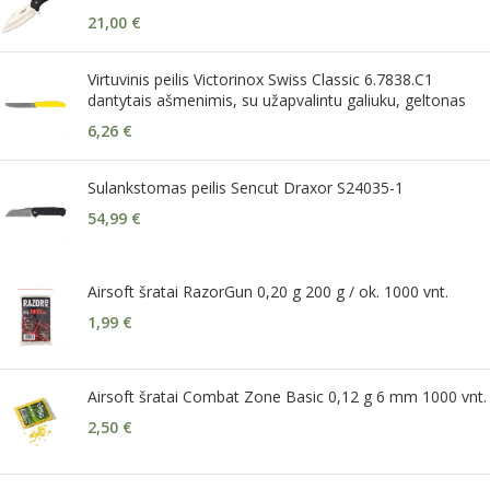
21,00
€
Virtuvinis peilis Victorinox Swiss Classic 6.7838.C1
dantytais ašmenimis, su užapvalintu galiuku, geltonas
6,26
€
Sulankstomas peilis Sencut Draxor S24035-1
54,99
€
Airsoft šratai RazorGun 0,20 g 200 g / ok. 1000 vnt.
1,99
€
Airsoft šratai Combat Zone Basic 0,12 g 6 mm 1000 vnt.
2,50
€