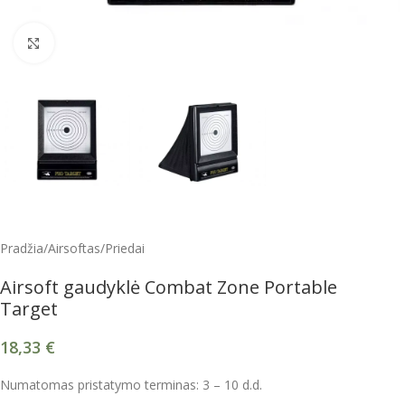
Spustelėkite, kad padidintumėte
Pradžia
/
Airsoftas
/
Priedai
Airsoft gaudyklė Combat Zone Portable
Target
18,33
€
Numatomas pristatymo terminas: 3 – 10 d.d.