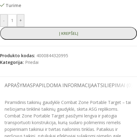
Turime
-
+
Į KREPŠELĮ
Produkto kodas:
4000844320995
Kategorija:
Priedai
APRAŠYMAS
PAPILDOMA INFORMACIJA
ATSILIEPIMAI (0)
S
Piramidinis taikinių gaudyklė Combat Zone Portable Target – tai
nešiojama tinklinė taikinių gaudyklė, skirta ASG replikoms.
Combat Zone Portable Target pasižymi lengva ir patogia
transportuoti konstrukcija, kurią sudaro polimerinis rėmelis
popieriniam taikiniui ir tvirtas nailoninis tinklas. Pataikius ir
peršovus taikinį, rutuliukai efektyviai sulaikomi rėmelio gale