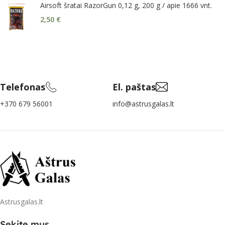
Airsoft šratai RazorGun 0,12 g, 200 g / apie 1666 vnt.
2,50
€
Telefonas
El. paštas
+370 679 56001
info@astrusgalas.lt
Astrusgalas.lt
Sekite mus