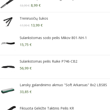
8,99
€
13,99
€
Treniruočių šukos
13,99
€
17,99
€
Sulankstomas sodo peilis Mikov 801-NH-1
15,75
€
Sulankstomas peilis Ruike P746-CB2
56,99
€
Lansky galandinimo akmuo "Soft Arkansas" 8x2 LBS8S
33,85
€
Fiksuota Geležte Taktinis Peilis KR