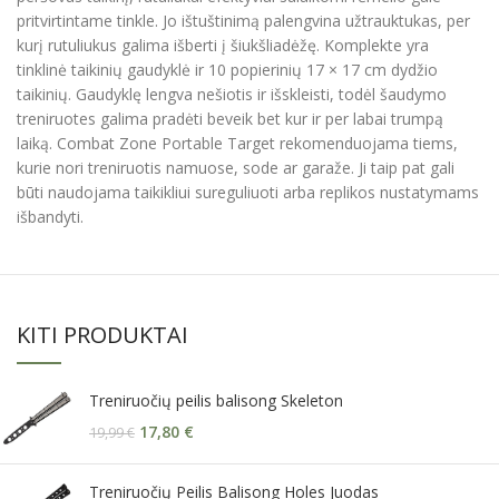
pritvirtintame tinkle. Jo ištuštinimą palengvina užtrauktukas, per
kurį rutuliukus galima išberti į šiukšliadėžę. Komplekte yra
tinklinė taikinių gaudyklė ir 10 popierinių 17 × 17 cm dydžio
taikinių. Gaudyklę lengva nešiotis ir išskleisti, todėl šaudymo
treniruotes galima pradėti beveik bet kur ir per labai trumpą
laiką. Combat Zone Portable Target rekomenduojama tiems,
kurie nori treniruotis namuose, sode ar garaže. Ji taip pat gali
būti naudojama taikikliui sureguliuoti arba replikos nustatymams
išbandyti.
KITI PRODUKTAI
Treniruočių peilis balisong Skeleton
17,80
€
19,99
€
Treniruočių Peilis Balisong Holes Juodas