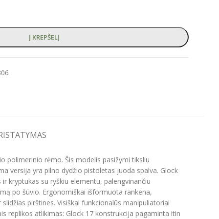
Į KREPŠELĮ
306
PRISTATYMAS
o polimerinio rėmo. Šis modelis pasižymi tiksliu
a versija yra pilno dydžio pistoletas juoda spalva. Glock
is ir kryptukas su ryškiu elementu, palengvinančiu
stemą po šūvio. Ergonomiškai išformuota rankena,
slidžias pirštines. Visiškai funkcionalūs manipuliatoriai
s replikos atlikimas: Glock 17 konstrukcija pagaminta itin