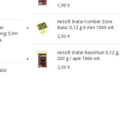
1,99
€
Airsoft šratai Combat Zone
as
Basic 0,12 g 6 mm 1000 vnt.
ong 3,5m
2,50
€
ų,
Airsoft šratai RazorGun 0,12 g,
200 g / apie 1666 vnt.
2,50
€
ndor