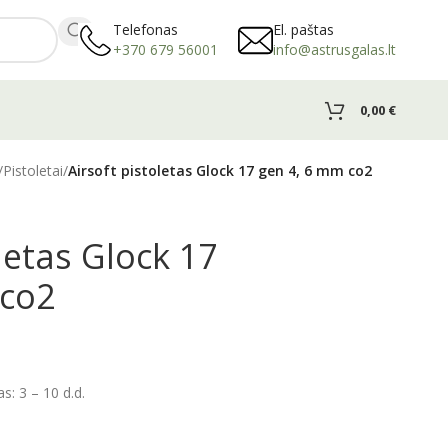
Telefonas
El. paštas
+370 679 56001
info@astrusgalas.lt
0,00
€
/
Pistoletai
/
Airsoft pistoletas Glock 17 gen 4, 6 mm co2
letas Glock 17
 co2
: 3 – 10 d.d.