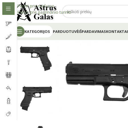
Pereiti prie naršymo
Pereiti prie pagrindinio turinio
KATEGORIJOS
PARDUOTUVĖ
IŠPARDAVIMAS
KONTAKTAI