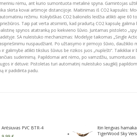
limeriniu rėmu, ant kurio sumontuota metalinė spyna. Gamintojas užtikri
ika skirta kovai artimoje distancijoje. Maitinimas iš CO2 kapsulės:
automatiniu režimu. Kokybiškas CO2 balionėlis leidžia atlikti apie 60 to
ežiūros. Taip pat verta atsiminti, kad pradurtą CO2 kapsulę galima la
listinę spynos atatranką po kiekvieno šūvio. Juntamas pistoleto „spyris
e padėtyje. SA nuleistuko mechanizmas: Modelyje taikomas „Single Act
pasipriešinimu nuspaudžiant. Po užtaisymo ir pirmojo šūvio, daužikli
alimybė atlikti tikslius šūvius be rizikos juos „nuplėšti“. Taikikliai ir
ngvinančiais suderinimą. Papildomai ant rėmo, po vamzdžiu, sumontuota
s apsaugos ir dėtuvė: Pistoletas turi automatinį nuleistuko saugiklį papil
ą ir padidinta padu.
Antsiuvas PVC BTR-4
Itin lengvas hamaka
TigerWood Sky Vers
9,99
€