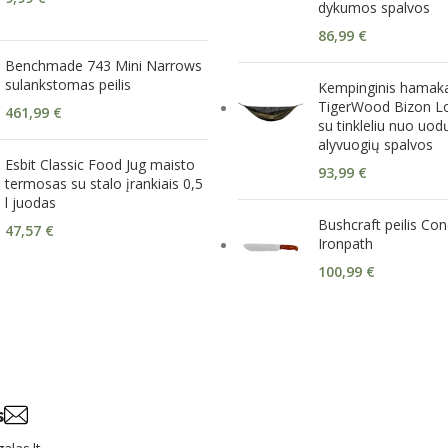
dykumos spalvos
86,99
€
Benchmade 743 Mini Narrows
sulankstomas peilis
Kempinginis hamak
TigerWood Bizon L
461,99
€
su tinkleliu nuo uod
alyvuogių spalvos
Esbit Classic Food Jug maisto
93,99
€
termosas su stalo įrankiais 0,5
l juodas
Bushcraft peilis Co
47,57
€
Ironpath
100,99
€
s