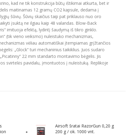
no, kad ne tik konstrukcija būtų ištikimai atkurta, bet ir
 Modelis maitinamas 12 gramų CO2 kapsule, dedama į
lygių šūvių. Šūvių skaičius taip pat priklauso nuo oro
ikyti įsuktą ne ilgiau kaip 48 valandas. Blow-Back
“ imituoja efektą, lydintį šaudymą iš tikro ginklo.
ion“ (tik vieno veiksmo) nuleistuko mechanizmas,
o mechanizmas vėliau automatiškai įtempiamas grįžtančios
 bėgelis: „Glock“ turi mechaninius taikiklius. Juos sudaro
s „Picatinny“ 22 mm standarto montavimo bėgelis. Jis
domos svirtelės pavidalu, įmontuotos į nuleistuką. Replikoje
s
Airsoft šratai RazorGun 0,20 g
ion
200 g / ok. 1000 vnt.