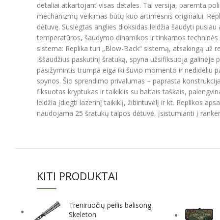
detaliai atkartojant visas detales. Tai versija, paremta po
mechanizmų veikimas būtų kuo artimesnis originalui. Repl
dėtuvę. Suslėgtas anglies dioksidas leidžia šaudyti pusiau 
temperatūros, šaudymo dinamikos ir tinkamos techninės pri
sistema: Replika turi „Blow-Back“ sistemą, atsakingą už rea
Iššaudžius paskutinį šratuką, spyna užsifiksuoja galinėj
pasižymintis trumpa eiga iki šūvio momento ir nedideliu 
spynos. Šio sprendimo privalumas – paprasta konstrukcija ir g
fiksuotas kryptukas ir taikiklis su baltais taškais, pale
leidžia įdiegti lazerinį taikiklį, žibintuvėlį ir kt. Repliko
naudojama 25 šratukų talpos dėtuvė, įsistumianti į ranken
KITI PRODUKTAI
Treniruočių peilis balisong
Skeleton