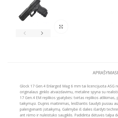
Spustelėkite, kad padidintumėt
APRAŠYMAS
Glock 17 Gen.4 Enlarged Mag 6 mm tai licencijuota ASG repl
originalaus ginklo atvaizdavimu, metaline spyna su realis
17 Gen.4 EM replikos ypatybės: tvirtas replikos atlikimas, p
taikymąsi. Dujinis maitinimas, leidžiantis šaudyti pusiau
palengvinanti įsitaikymą. Galimybė iš dalies išardyti techni
ant rėmo ir nuleistuko saugiklis. Padidinta dėtuvės talpa 