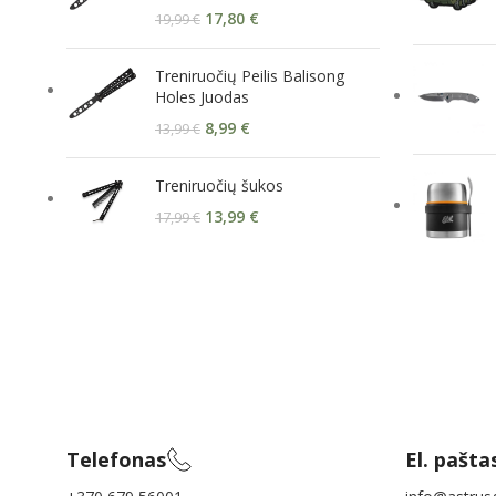
17,80
€
19,99
€
Treniruočių Peilis Balisong
Holes Juodas
8,99
€
13,99
€
Treniruočių šukos
13,99
€
17,99
€
Telefonas
El. pašta