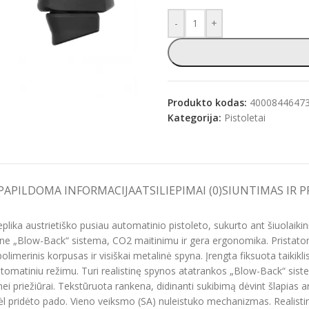
-
+
e
Produkto kodas:
4000844647
Kategorija:
Pistoletai
PAPILDOMA INFORMACIJA
ATSILIEPIMAI (0)
SIUNTIMAS IR 
ika austrietiško pusiau automatinio pistoleto, sukurto ant šiuolaikini
tine „Blow-Back“ sistema, CO2 maitinimu ir gera ergonomika. Pristatom
olimerinis korpusas ir visiškai metalinė spyna. Įrengta fiksuota taikikl
 automatiniu režimu. Turi realistinę spynos atatrankos „Blow-Back“ si
nei priežiūrai. Tekstūruota rankena, didinanti sukibimą dėvint šlapias ar 
dėl pridėto pado. Vieno veiksmo (SA) nuleistuko mechanizmas. Realistini