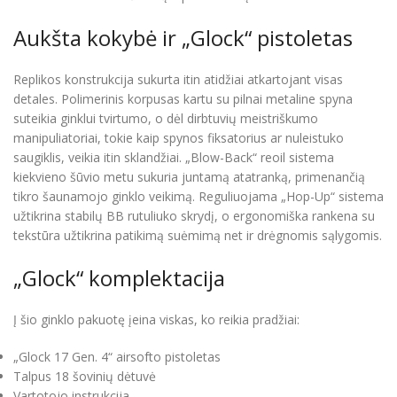
Aukšta kokybė ir „Glock“ pistoletas
Replikos konstrukcija sukurta itin atidžiai atkartojant visas
detales. Polimerinis korpusas kartu su pilnai metaline spyna
suteikia ginklui tvirtumo, o dėl dirbtuvių meistriškumo
manipuliatoriai, tokie kaip spynos fiksatorius ar nuleistuko
saugiklis, veikia itin sklandžiai. „Blow-Back“ reoil sistema
kiekvieno šūvio metu sukuria juntamą atatranką, primenančią
tikro šaunamojo ginklo veikimą. Reguliuojama „Hop-Up“ sistema
užtikrina stabilų BB rutuliuko skrydį, o ergonomiška rankena su
tekstūra užtikrina patikimą suėmimą net ir drėgnomis sąlygomis.
„Glock“ komplektacija
Į šio ginklo pakuotę įeina viskas, ko reikia pradžiai:
„Glock 17 Gen. 4“ airsofto pistoletas
Talpus 18 šovinių dėtuvė
Vartotojo instrukcija