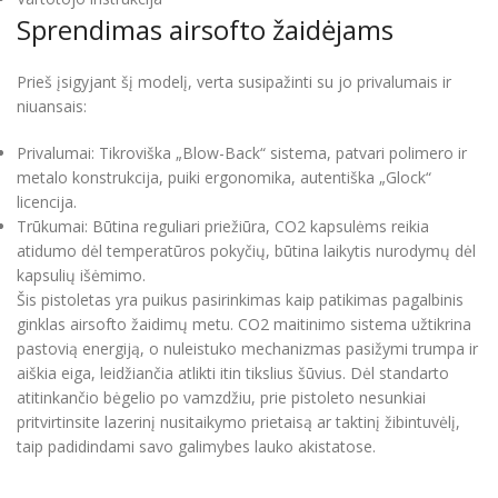
Sprendimas airsofto žaidėjams
Prieš įsigyjant šį modelį, verta susipažinti su jo privalumais ir
niuansais:
Privalumai: Tikroviška „Blow-Back“ sistema, patvari polimero ir
metalo konstrukcija, puiki ergonomika, autentiška „Glock“
licencija.
Trūkumai: Būtina reguliari priežiūra, CO2 kapsulėms reikia
atidumo dėl temperatūros pokyčių, būtina laikytis nurodymų dėl
kapsulių išėmimo.
Šis pistoletas yra puikus pasirinkimas kaip patikimas pagalbinis
ginklas airsofto žaidimų metu. CO2 maitinimo sistema užtikrina
pastovią energiją, o nuleistuko mechanizmas pasižymi trumpa ir
aiškia eiga, leidžiančia atlikti itin tikslius šūvius. Dėl standarto
atitinkančio bėgelio po vamzdžiu, prie pistoleto nesunkiai
pritvirtinsite lazerinį nusitaikymo prietaisą ar taktinį žibintuvėlį,
taip padidindami savo galimybes lauko akistatose.