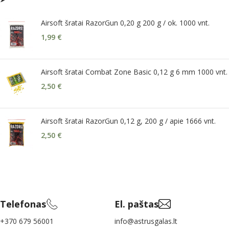
Airsoft šratai RazorGun 0,20 g 200 g / ok. 1000 vnt.
1,99
€
Airsoft šratai Combat Zone Basic 0,12 g 6 mm 1000 vnt.
2,50
€
Airsoft šratai RazorGun 0,12 g, 200 g / apie 1666 vnt.
2,50
€
Telefonas
El. paštas
+370 679 56001
info@astrusgalas.lt