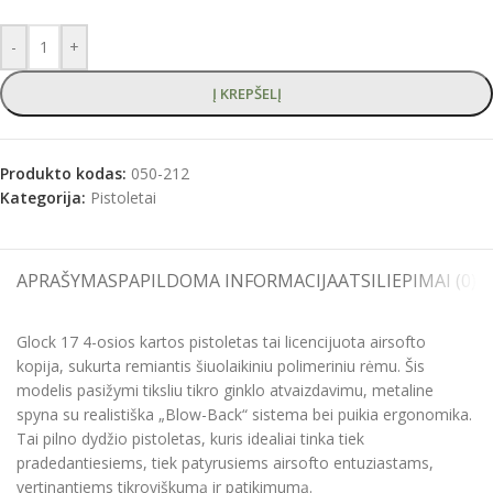
-
+
Į KREPŠELĮ
Produkto kodas:
050-212
Kategorija:
Pistoletai
APRAŠYMAS
PAPILDOMA INFORMACIJA
ATSILIEPIMAI (0)
S
Glock 17 4-osios kartos pistoletas tai licencijuota airsofto
kopija, sukurta remiantis šiuolaikiniu polimeriniu rėmu. Šis
modelis pasižymi tiksliu tikro ginklo atvaizdavimu, metaline
spyna su realistiška „Blow-Back“ sistema bei puikia ergonomika.
Tai pilno dydžio pistoletas, kuris idealiai tinka tiek
pradedantiesiems, tiek patyrusiems airsofto entuziastams,
vertinantiems tikroviškumą ir patikimumą.