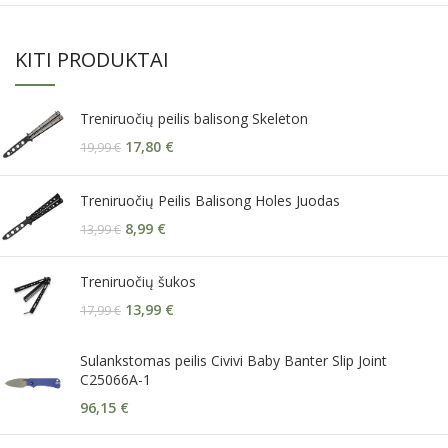
KITI PRODUKTAI
Treniruočių peilis balisong Skeleton
17,80
€
19,99
€
Treniruočių Peilis Balisong Holes Juodas
8,99
€
13,99
€
Treniruočių šukos
13,99
€
17,99
€
Sulankstomas peilis Civivi Baby Banter Slip Joint
C25066A-1
96,15
€