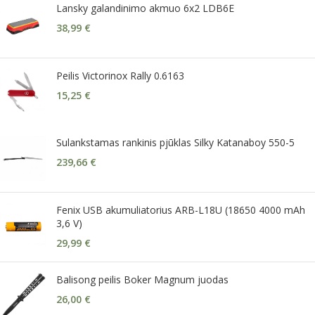
Lansky galandinimo akmuo 6x2 LDB6E
38,99
€
Peilis Victorinox Rally 0.6163
15,25
€
Sulankstamas rankinis pjūklas Silky Katanaboy 550-5
239,66
€
Fenix USB akumuliatorius ARB-L18U (18650 4000 mAh
3,6 V)
29,99
€
Balisong peilis Boker Magnum juodas
26,00
€