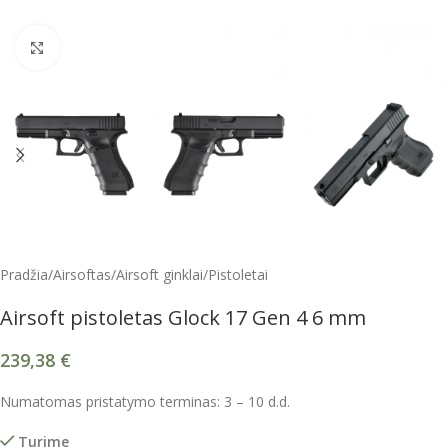
Spustelėkite, kad padidintumėte
Pradžia
/
Airsoftas
/
Airsoft ginklai
/
Pistoletai
Airsoft pistoletas Glock 17 Gen 4 6 mm
239,38
€
Numatomas pristatymo terminas: 3 – 10 d.d.
Turime