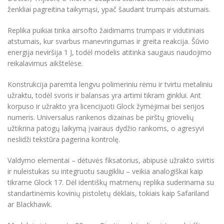
ženkliai pagreitina taikymąsi, ypač šaudant trumpais atstumais.
Replika puikiai tinka airsofto žaidimams trumpais ir vidutiniais
atstumais, kur svarbus manevringumas ir greita reakcija. Šūvio
energija neviršija 1 J, todėl modelis atitinka saugaus naudojimo
reikalavimus aikštelėse.
Konstrukcija paremta lengvu polimeriniu rėmu ir tvirtu metaliniu
užraktu, todėl svoris ir balansas yra artimi tikram ginklui. Ant
korpuso ir užrakto yra licencijuoti Glock žymėjimai bei serijos
numeris. Universalus rankenos dizainas be pirštų griovelių
užtikrina patogų laikymą įvairaus dydžio rankoms, o agresyvi
neslidži tekstūra pagerina kontrolę.
Valdymo elementai – dėtuvės fiksatorius, abipusė užrakto svirtis
ir nuleistukas su integruotu saugikliu – veikia analogiškai kaip
tikrame Glock 17. Dėl identiškų matmenų replika suderinama su
standartinėmis kovinių pistoletų dėklais, tokiais kaip Safariland
ar Blackhawk.