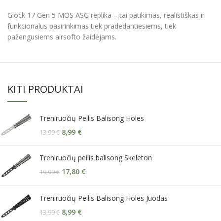
Glock 17 Gen 5 MOS ASG replika – tai patikimas, realistiškas ir
funkcionalus pasirinkimas tiek pradedantiesiems, tiek
pažengusiems airsofto žaidėjams.
KITI PRODUKTAI
Treniruočių Peilis Balisong Holes
8,99
€
13,99
€
Treniruočių peilis balisong Skeleton
17,80
€
19,99
€
Treniruočių Peilis Balisong Holes Juodas
8,99
€
13,99
€