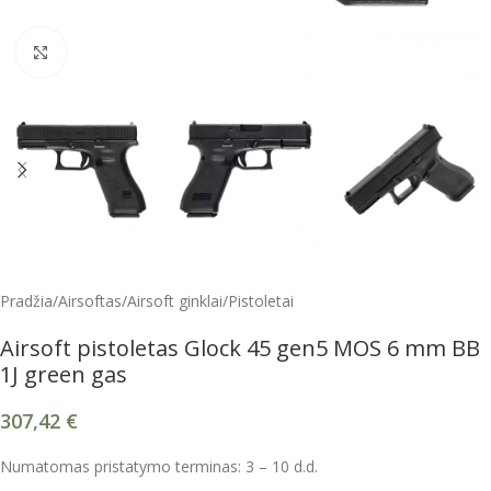
Spustelėkite, kad padidintumėte
Pradžia
/
Airsoftas
/
Airsoft ginklai
/
Pistoletai
Airsoft pistoletas Glock 45 gen5 MOS 6 mm BB
1J green gas
307,42
€
Numatomas pristatymo terminas: 3 – 10 d.d.