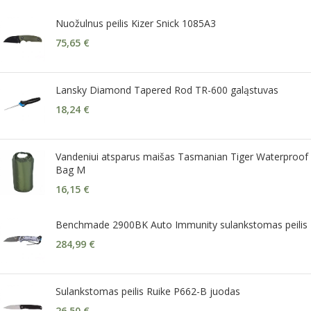
Nuožulnus peilis Kizer Snick 1085A3
75,65
€
Lansky Diamond Tapered Rod TR-600 galąstuvas
18,24
€
Vandeniui atsparus maišas Tasmanian Tiger Waterproof
Bag M
16,15
€
Benchmade 2900BK Auto Immunity sulankstomas peilis
284,99
€
Sulankstomas peilis Ruike P662-B juodas
26,50
€