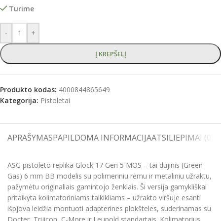
Turime
-
+
Į KREPŠELĮ
Produkto kodas:
4000844865649
Kategorija:
Pistoletai
APRAŠYMAS
PAPILDOMA INFORMACIJA
ATSILIEPIMAI (0)
S
ASG pistoleto replika Glock 17 Gen 5 MOS – tai dujinis (Green
Gas) 6 mm BB modelis su polimeriniu rėmu ir metaliniu užraktu,
pažymėtu originaliais gamintojo ženklais. Ši versija gamykliškai
pritaikyta kolimatoriniams taikikliams – užrakto viršuje esanti
išpjova leidžia montuoti adapterines plokšteles, suderinamas su
Docter, Trijicon, C-More ir Leupold standartais. Kolimatorius