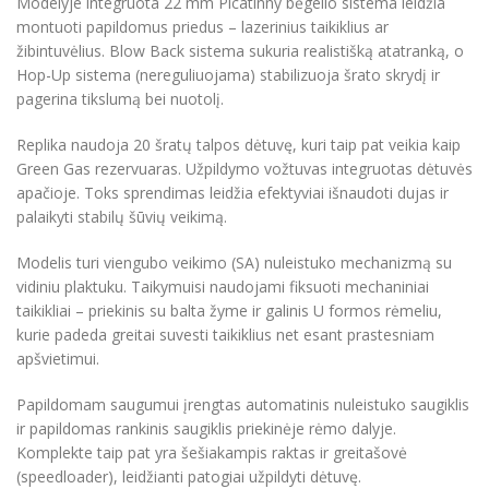
Modelyje integruota 22 mm Picatinny bėgelio sistema leidžia
montuoti papildomus priedus – lazerinius taikiklius ar
žibintuvėlius. Blow Back sistema sukuria realistišką atatranką, o
Hop-Up sistema (nereguliuojama) stabilizuoja šrato skrydį ir
pagerina tikslumą bei nuotolį.
Replika naudoja 20 šratų talpos dėtuvę, kuri taip pat veikia kaip
Green Gas rezervuaras. Užpildymo vožtuvas integruotas dėtuvės
apačioje. Toks sprendimas leidžia efektyviai išnaudoti dujas ir
palaikyti stabilų šūvių veikimą.
Modelis turi viengubo veikimo (SA) nuleistuko mechanizmą su
vidiniu plaktuku. Taikymuisi naudojami fiksuoti mechaniniai
taikikliai – priekinis su balta žyme ir galinis U formos rėmeliu,
kurie padeda greitai suvesti taikiklius net esant prastesniam
apšvietimui.
Papildomam saugumui įrengtas automatinis nuleistuko saugiklis
ir papildomas rankinis saugiklis priekinėje rėmo dalyje.
Komplekte taip pat yra šešiakampis raktas ir greitašovė
(speedloader), leidžianti patogiai užpildyti dėtuvę.