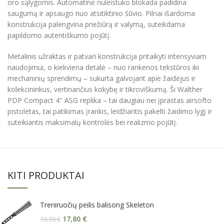
oro sąlygomis. Automatinė nuleistuko blokada padidina
saugumą ir apsaugo nuo atsitiktinio šūvio. Pilnai išardoma
konstrukcija palengvina priežiūrą ir valymą, suteikdama
papildomo autentiškumo pojūtį.
Metalinis užraktas ir patvari konstrukcija pritaikyti intensyviam
naudojimui, o kiekviena detalė – nuo rankenos tekstūros iki
mechaninių sprendimų – sukurta galvojant apie žaidėjus ir
kolekcininkus, vertinančius kokybę ir tikroviškumą. Ši Walther
PDP Compact 4″ ASG replika – tai daugiau nei įprastas airsofto
pistoletas, tai patikimas įrankis, leidžiantis pakelti žaidimo lygį ir
suteikiantis maksimalų kontrolės bei realizmo pojūtį.
KITI PRODUKTAI
Treniruočių peilis balisong Skeleton
17,80
€
19,99
€