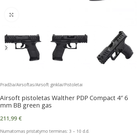
Spustelėkite, kad padidintumėte
Pradžia
/
Airsoftas
/
Airsoft ginklai
/
Pistoletai
Airsoft pistoletas Walther PDP Compact 4″ 6
mm BB green gas
211,99
€
Numatomas pristatymo terminas: 3 – 10 d.d.