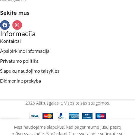
Sekite mus
Informacija
Kontaktai
Apsipirkimo informacija
Privatumo politika
Slapukų naudojimo taisyklės
Didmeninė prekyba
2026 Aštrusgalas.lt. Visos teisės saugomos.
Mes naudojame slapukus, kad pagerintume jūsų patirtį
rduotuvė
Krepšelis
mūsų svetainėje. Naršydami šioje svetainėje sutinkate su