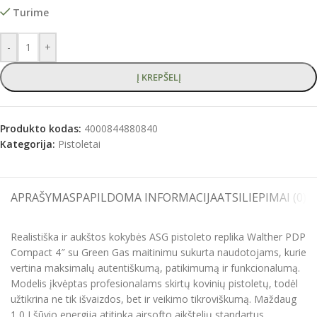
Turime
-
+
Į KREPŠELĮ
Produkto kodas:
4000844880840
Kategorija:
Pistoletai
APRAŠYMAS
PAPILDOMA INFORMACIJA
ATSILIEPIMAI (0)
S
Realistiška ir aukštos kokybės ASG pistoleto replika Walther PDP
Compact 4″ su Green Gas maitinimu sukurta naudotojams, kurie
vertina maksimalų autentiškumą, patikimumą ir funkcionalumą.
Modelis įkvėptas profesionalams skirtų kovinių pistoletų, todėl
užtikrina ne tik išvaizdos, bet ir veikimo tikroviškumą. Maždaug
1,0 J šūvio energija atitinka airsofto aikštelių standartus,