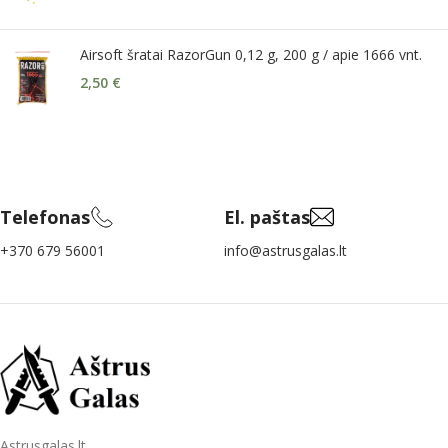
Airsoft šratai RazorGun 0,12 g, 200 g / apie 1666 vnt.
2,50
€
Telefonas
El. paštas
+370 679 56001
info@astrusgalas.lt
Astrusgalas.lt