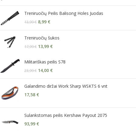
Treniruočių Peilis Balisong Holes Juodas
8,99
€
13,99
€
Treniruočių šukos
13,99
€
17,99
€
Militariškas peilis S78
14,00
€
23,99
€
Galandimo diržai Work Sharp WSKTS 6 vnt
17,58
€
Sulankstomas peilis Kershaw Payout 2075
93,99
€