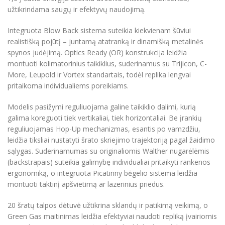
užtikrindama saugų ir efektyvų naudojimą.
Integruota Blow Back sistema suteikia kiekvienam šūviui
realistišką pojūtį – juntamą atatranką ir dinamišką metalinės
spynos judėjimą. Optics Ready (OR) konstrukcija leidžia
montuoti kolimatorinius taikiklius, suderinamus su Trijicon, C-
More, Leupold ir Vortex standartais, todėl replika lengvai
pritaikoma individualiems poreikiams.
Modelis pasižymi reguliuojama galine taikiklio dalimi, kurią
galima koreguoti tiek vertikaliai, tiek horizontaliai. Be įrankių
reguliuojamas Hop-Up mechanizmas, esantis po vamzdžiu,
leidžia tiksliai nustatyti šrato skriejimo trajektoriją pagal žaidimo
sąlygas. Suderinamumas su originaliomis Walther nugarėlėmis
(backstrapais) suteikia galimybę individualiai pritaikyti rankenos
ergonomiką, o integruota Picatinny bėgelio sistema leidžia
montuoti taktinį apšvietimą ar lazerinius priedus.
20 šratų talpos dėtuvė užtikrina sklandų ir patikimą veikimą, o
Green Gas maitinimas leidžia efektyviai naudoti repliką įvairiomis