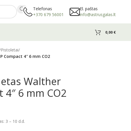
Telefonas
El. paštas
+370 679 56001
info@astrusgalas.lt
0,00
€
/
Pistoletai
/
PDP Compact 4″ 6 mm CO2
oletas Walther
t 4″ 6 mm CO2
: 3 – 10 d.d.