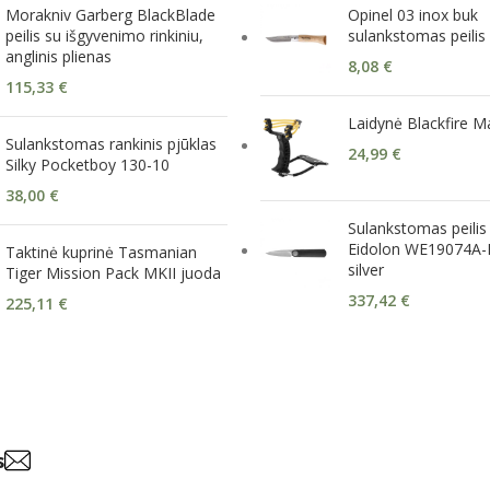
Morakniv Garberg BlackBlade
Opinel 03 inox buk
peilis su išgyvenimo rinkiniu,
sulankstomas peilis
anglinis plienas
8,08
€
115,33
€
Laidynė Blackfire 
Sulankstomas rankinis pjūklas
24,99
€
Silky Pocketboy 130-10
38,00
€
Sulankstomas peilis
Eidolon WE19074A-B
Taktinė kuprinė Tasmanian
silver
Tiger Mission Pack MKII juoda
337,42
€
225,11
€
s