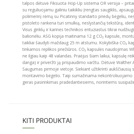
talpos dėtuvė Fiksuota Hop-Up sistema OR versija – pritaik
su reguliuojamu galiniu taikikliu Įrengtas saugiklis, apsa
polimerinį rėmą su Picatinny standarto priedų bėgeliu, ne
pistoleto rankena turi smulkią, neslystančią tekstūrą, iden
Visus ginklų ir karinės technikos entuziastus tikrai nudži
balionėliu. ASG kopija maitinama 12 g CO₂ kapsule, montuo
taikliai šaudyti maždaug 25 m atstumu. Kokybiška CO₂ kapsu
tinkamos replikos priežiūros. CO₂ kapsulės naudojimas Wl
ne ilgiau kaip 48 valandas. Praėjus šiam laikui, kapsulę rei
danga) ir priveržti ją prispaudimo varžtu. Dėtuvė Walther 
Saugumas pirmoje vietoje. Siekiant užtikrinti aukščiausią sa
montavimo bėgelio. Taip sumažinama nekontroliuojamo šū
geras pasirinkimas pradedantiesiems, norintiems susipaži
KITI PRODUKTAI