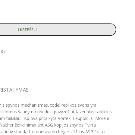
Į KREPŠELĮ
187
PRISTATYMAS
nis spynos mechanizmas, todėl replikos svoris yra
ildomus šaudymo priedus, pavyzdžiui, lazerinius taikiklius
m taikikliui. Išpjova pritaikyta Vortex, Leupold, C-More ir
Walther ženklinimai ant ASG kopijos spynos Tvirta
Picatinny standarto montavimo bėgelis 11-os ASG šratų