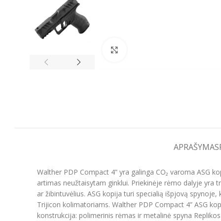
Spustelėkite, kad padidintumėt
APRAŠYMAS
Walther PDP Compact 4” yra galinga CO₂ varoma ASG kopija
artimas neužtaisytam ginklui. Priekinėje rėmo dalyje yra 
ar žibintuvėlius. ASG kopija turi specialią išpjovą spynoje,
Trijicon kolimatoriams. Walther PDP Compact 4” ASG kopij
konstrukcija: polimerinis rėmas ir metalinė spyna Replik