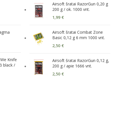
Airsoft šratai RazorGun 0,20 g
200 g / ok. 1000 vnt.
1,99
€
Magma
Airsoft šratai Combat Zone
Basic 0,12 g 6 mm 1000 vnt.
2,50
€
 We Knife
Airsoft šratai RazorGun 0,12 g,
 black /
200 g / apie 1666 vnt.
2,50
€