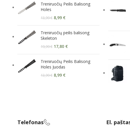
Treniruočių Peilis Balisong
Holes
8,99
€
13,99
€
Treniruočių peilis balisong
Skeleton
17,80
€
19,99
€
Treniruočių Peilis Balisong
Holes Juodas
8,99
€
13,99
€
Telefonas
El. pašta