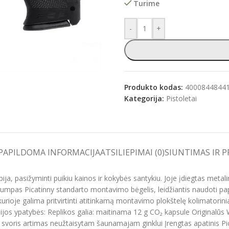
Turime
-
+
e
Produkto kodas:
4000844844
Kategorija:
Pistoletai
PAPILDOMA INFORMACIJA
ATSILIEPIMAI (0)
SIUNTIMAS IR 
, pasižyminti puikiu kainos ir kokybės santykiu. Joje įdiegtas metali
trumpas Picatinny standarto montavimo bėgelis, leidžiantis naudoti pap
 kurioje galima pritvirtinti atitinkamą montavimo plokštelę kolimatorinia
os ypatybės: Replikos galia: maitinama 12 g CO₂ kapsule Originalūs 
os svoris artimas neužtaisytam šaunamajam ginklui Įrengtas apatinis 