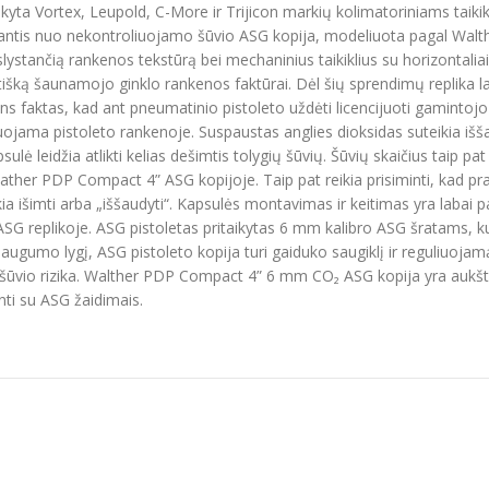
yta Vortex, Leupold, C-More ir Trijicon markių kolimatoriniams taikik
ugantis nuo nekontroliuojamo šūvio ASG kopija, modeliuota pagal Walthe
slystančią rankenos tekstūrą bei mechaninius taikiklius su horizontal
tišką šaunamojo ginklo rankenos faktūrai. Dėl šių sprendimų replika laba
ugins faktas, kad ant pneumatinio pistoleto uždėti licencijuoti gaminto
jama pistoleto rankenoje. Suspaustas anglies dioksidas suteikia iššaut
lė leidžia atlikti kelias dešimtis tolygių šūvių. Šūvių skaičius taip 
ather PDP Compact 4” ASG kopijoje. Taip pat reikia prisiminti, kad pr
kia išimti arba „iššaudyti“. Kapsulės montavimas ir keitimas yra labai pa
ASG replikoje. ASG pistoletas pritaikytas 6 mm kalibro ASG šratams, ku
ugumo lygį, ASG pistoleto kopija turi gaiduko saugiklį ir reguliuojamą s
vio rizika. Walther PDP Compact 4” 6 mm CO₂ ASG kopija yra aukšto
nti su ASG žaidimais.