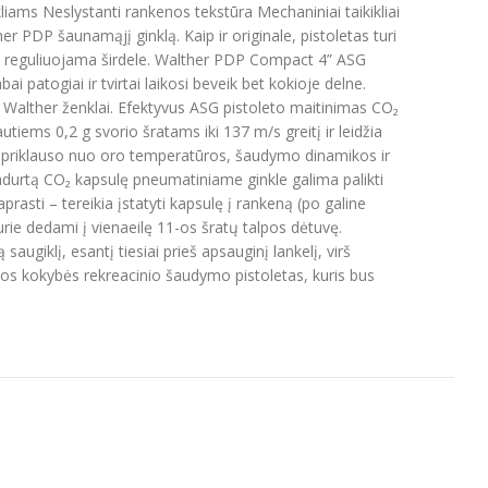
liams Neslystanti rankenos tekstūra Mechaniniai taikikliai
r PDP šaunamąjį ginklą. Kaip ir originale, pistoletas turi
iai reguliuojama širdele. Walther PDP Compact 4” ASG
i patogiai ir tvirtai laikosi beveik bet kokioje delne.
jo Walther ženklai. Efektyvus ASG pistoleto maitinimas CO₂
iems 0,2 g svorio šratams iki 137 m/s greitį ir leidžia
pat priklauso nuo oro temperatūros, šaudymo dinamikos ir
adurtą CO₂ kapsulę pneumatiniame ginkle galima palikti
prasti – tereikia įstatyti kapsulę į rankeną (po galine
rie dedami į vienaeilę 11-os šratų talpos dėtuvę.
augiklį, esantį tiesiai prieš apsauginį lankelį, virš
s kokybės rekreacinio šaudymo pistoletas, kuris bus