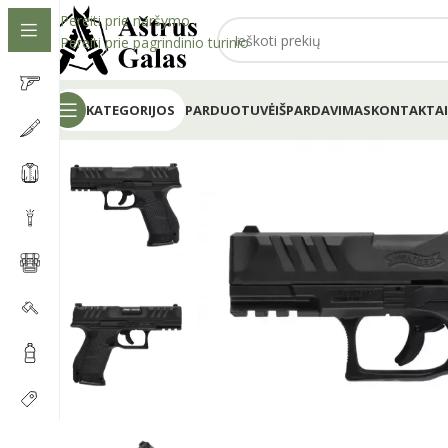
Pereiti prie naršymo
Pereiti prie pagrindinio turinio
KATEGORIJOS
PARDUOTUVĖ
IŠPARDAVIMAS
KONTAKTAI