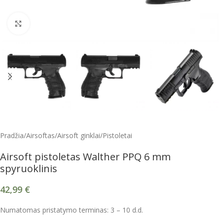
Spustelėkite, kad padidintumėte
Pradžia
/
Airsoftas
/
Airsoft ginklai
/
Pistoletai
Airsoft pistoletas Walther PPQ 6 mm
spyruoklinis
42,99
€
Numatomas pristatymo terminas: 3 – 10 d.d.