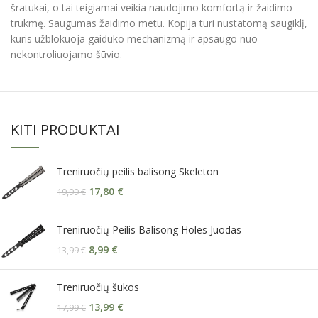
šratukai, o tai teigiamai veikia naudojimo komfortą ir žaidimo
trukmę. Saugumas žaidimo metu. Kopija turi nustatomą saugiklį,
kuris užblokuoja gaiduko mechanizmą ir apsaugo nuo
nekontroliuojamo šūvio.
KITI PRODUKTAI
Treniruočių peilis balisong Skeleton
17,80
€
19,99
€
Treniruočių Peilis Balisong Holes Juodas
8,99
€
13,99
€
Treniruočių šukos
13,99
€
17,99
€