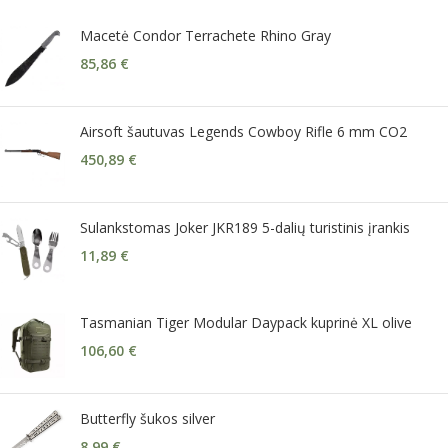
Macetė Condor Terrachete Rhino Gray
85,86
€
Airsoft šautuvas Legends Cowboy Rifle 6 mm CO2
450,89
€
Sulankstomas Joker JKR189 5-dalių turistinis įrankis
11,89
€
Tasmanian Tiger Modular Daypack kuprinė XL olive
106,60
€
Butterfly šukos silver
8,99
€