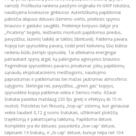
vamzdį. Profiliuota rankena pasižymi originalia HI-GRIP tekstūra,
naudojama koviniuose ginkluose. Autentiškumą papildomai
pabrėžia abipusė dėtuvės išėmimo svirtis, priekinės spynos
briaunos ir gaiduko saugiklis. Priekinėje korpuso dalyje yra
„Picatinny“ bėgelis, leidžiantis montuoti papildomus priedus,
pavyzdžiui, lazerinį taikiklį ar taktinį žibintuvėlį. Patikima pavara.
Kopija turi spyruoklinę pavarą, todėl prieš kiekvieną šūvį būtina
rankiniu būdu įtempti spyruoklę. Tai atliekama energingai
patraukiant spyną atgal, ką palengvina agresyvios briaunos.
Pagrindiniai spyruoklinės pavaros privalumai: jokių papildomų
sąnaudų eksploatacinėms medžiagoms, naudojimo
paprastumas ir patikimumas bei mažas jautrumas atmosferos
sąlygoms. Skirtingai nei, pavyzdžiui, „green gas“ kopijos,
spyruoklinė kopija patikimai veikia ir žiemos metu. Iššauti
šratukai pasiekia maždaug 230 fps greitį ir efektyvų iki 15 m
nuotolį. Pistoletas turi fiksuotą „hop-up“ sistemą, kuri geriausiai
veikia šaudant 0,12 g svorio šratukais, užtikrinant plokščią
trajektoriją ir pakartojamą taiklumą. Papildoma dėtuvė.
Komplekte yra dvi dėtuvės: pasunkinta „low-cap“ dėtuvė,
talpinanti 14 šratukų, ir „hi-cap“ dėtuvė, kurioje telpa net 104