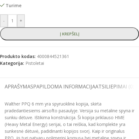
Turime
-
+
Į KREPŠELĮ
Produkto kodas:
4000844521361
Kategorija:
Pistoletai
APRAŠYMAS
PAPILDOMA INFORMACIJA
ATSILIEPIMAI (0)
S
Walther PPQ 6 mm yra spyruoklinė kopija, skirta
pradedantiesiems airsofto pasaulyje. Versija su metaline spyna ir
sunkiu dėtuve. Ištikima konstrukcija. Ši kopija priklauso HME
(Heavy Metal Energy) serijai, o tai reiškia, kad komplekte yra
sunkesnė dėtuvė, padidinanti kopijos svorį. Kaip ir originalus
PPQ, jis turi patvarų polimerinį korpusą bei metalinę spyną ir