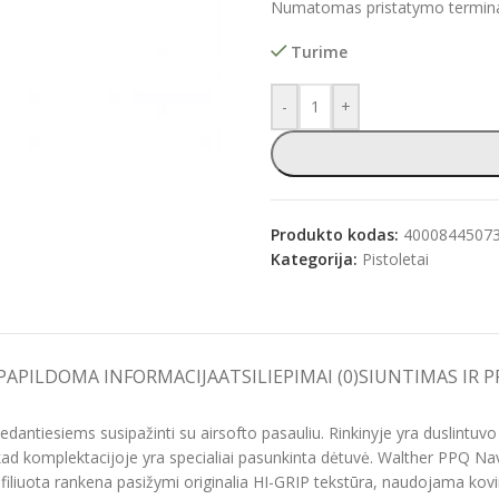
Numatomas pristatymo terminas
Turime
-
+
e
Produkto kodas:
4000844507
Kategorija:
Pistoletai
PAPILDOMA INFORMACIJA
ATSILIEPIMAI (0)
SIUNTIMAS IR 
dantiesiems susipažinti su airsofto pasauliu. Rinkinyje yra duslintuvo 
 kad komplektacijoje yra specialiai pasunkinta dėtuvė. Walther PPQ Nav
iliuota rankena pasižymi originalia HI-GRIP tekstūra, naudojama kov