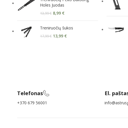
Holes Juodas
8,99
€
13,99
€
Treniruočių šukos
13,99
€
17,99
€
Telefonas
El. pašta
+370 679 56001
info@astrusg