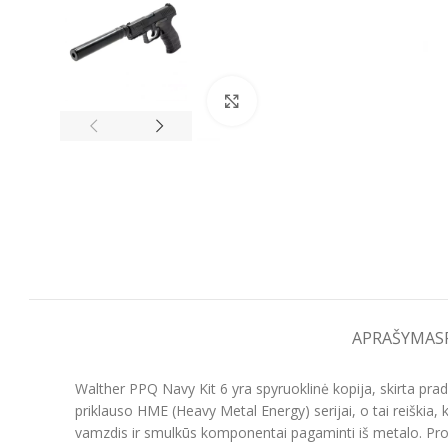
Spustelėkite, kad padidintumėt
APRAŠYMAS
Walther PPQ Navy Kit 6 yra spyruoklinė kopija, skirta prade
priklauso HME (Heavy Metal Energy) serijai, o tai reiškia,
vamzdis ir smulkūs komponentai pagaminti iš metalo. Prof