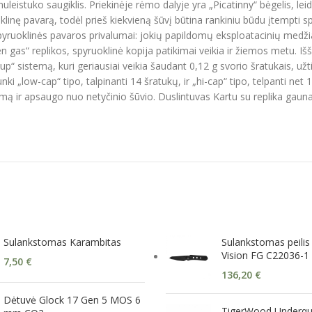
nuleistuko saugiklis. Priekinėje rėmo dalyje yra „Picatinny“ bėgelis, leid
uoklinę pavarą, todėl prieš kiekvieną šūvį būtina rankiniu būdu įtempti
spyruoklinės pavaros privalumai: jokių papildomų eksploatacinių medž
n gas“ replikos, spyruoklinė kopija patikimai veikia ir žiemos metu. Iš
p“ sistemą, kuri geriausiai veikia šaudant 0,12 g svorio šratukais, užti
i „low-cap“ tipo, talpinanti 14 šratukų, ir „hi-cap“ tipo, telpanti ne
mą ir apsaugo nuo netyčinio šūvio. Duslintuvas Kartu su replika gauna
Sulankstomas Karambitas
Sulankstomas peilis 
Vision FG C22036-1
7,50
€
136,20
€
Dėtuvė Glock 17 Gen 5 MOS 6
TigerWood Underqui