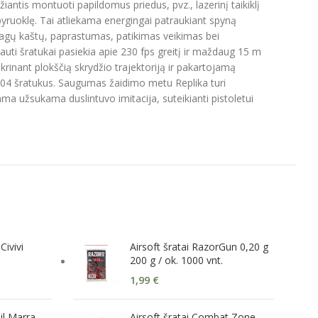
žiantis montuoti papildomus priedus, pvz., lazerinį taikiklį
 spyruoklę. Tai atliekama energingai patraukiant spyną
iagų kaštų, paprastumas, patikimas veikimas bei
šauti šratukai pasiekia apie 230 fps greitį ir maždaug 15 m
krinant plokščią skrydžio trajektoriją ir pakartojamą
t 104 šratukus. Saugumas žaidimo metu Replika turi
ma užsukama duslintuvo imitacija, suteikianti pistoletui
Civivi
Airsoft šratai RazorGun 0,20 g
200 g / ok. 1000 vnt.
1,99
€
l Marra
Airsoft šratai Combat Zone