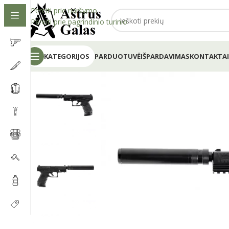
Pereiti prie naršymo
Pereiti prie pagrindinio turinio
KATEGORIJOS
PARDUOTUVĖ
IŠPARDAVIMAS
KONTAKTAI