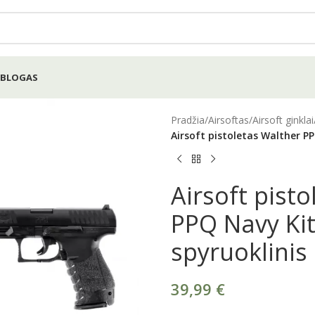
BLOGAS
Pradžia
/
Airsoftas
/
Airsoft ginklai
Airsoft pistoletas Walther P
Airsoft pist
PPQ Navy Ki
spyruoklinis
39,99
€