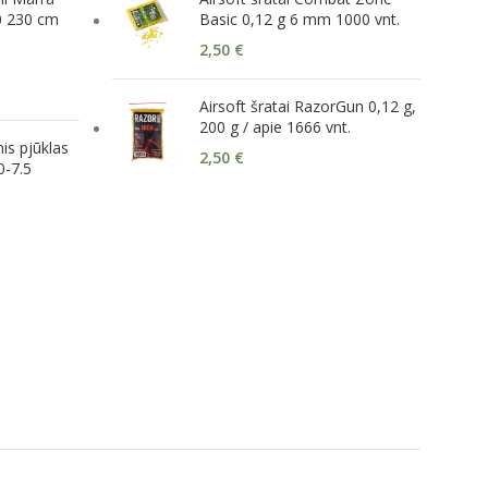
0 230 cm
Basic 0,12 g 6 mm 1000 vnt.
2,50
€
Airsoft šratai RazorGun 0,12 g,
200 g / apie 1666 vnt.
is pjūklas
2,50
€
0-7.5