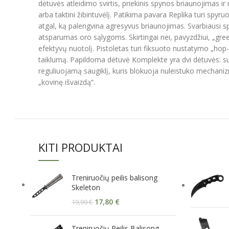
dėtuvės atleidimo svirtis, priekinis spynos briaunojimas ir 
arba taktini žibintuvėlį. Patikima pavara Replika turi spyr
atgal, ką palengvina agresyvus briaunojimas. Svarbiausi 
atsparumas oro sąlygoms. Skirtingai nei, pavyzdžiui, „gree
efektyvų nuotolį. Pistoletas turi fiksuoto nustatymo „hop-u
taiklumą. Papildoma dėtuvė Komplekte yra dvi dėtuvės: sunk
reguliuojamą saugiklį, kuris blokuoja nuleistuko mechaniz
„kovinę išvaizdą“.
KITI PRODUKTAI
Treniruočių peilis balisong
Skeleton
17,80
€
19,99
€
Treniruočių Peilis Balisong