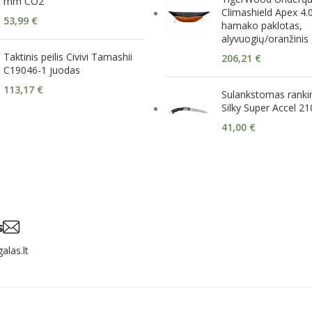
mm CO2
Climashield Apex 4.
53,99
€
hamako paklotas,
alyvuogių/oranžinis
Taktinis peilis Civivi Tamashii
206,21
€
C19046-1 juodas
113,17
€
Sulankstomas rankin
Silky Super Accel 21
41,00
€
s
alas.lt