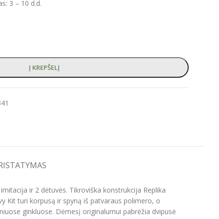
: 3 – 10 d.d.
Į KREPŠELĮ
341
PRISTATYMAS
imitacija ir 2 dėtuvės. Tikroviška konstrukcija Replika
y Kit turi korpusą ir spyną iš patvaraus polimero, o
iniuose ginkluose. Dėmesį originalumui pabrėžia dvipusė