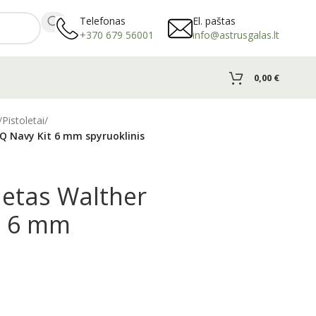
Telefonas
El. paštas
+370 679 56001
info@astrusgalas.lt
0,00
€
/
Pistoletai
/
PQ Navy Kit 6 mm spyruoklinis
oletas Walther
t 6 mm