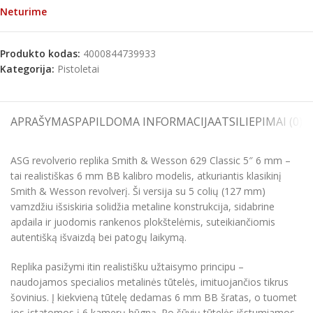
Neturime
Produkto kodas:
4000844739933
Kategorija:
Pistoletai
APRAŠYMAS
PAPILDOMA INFORMACIJA
ATSILIEPIMAI (0)
S
ASG revolverio replika Smith & Wesson 629 Classic 5″ 6 mm –
tai realistiškas 6 mm BB kalibro modelis, atkuriantis klasikinį
Smith & Wesson revolverį. Ši versija su 5 colių (127 mm)
vamzdžiu išsiskiria solidžia metaline konstrukcija, sidabrine
apdaila ir juodomis rankenos plokštelėmis, suteikiančiomis
autentišką išvaizdą bei patogų laikymą.
Replika pasižymi itin realistišku užtaisymo principu –
naudojamos specialios metalinės tūtelės, imituojančios tikrus
šovinius. Į kiekvieną tūtelę dedamas 6 mm BB šratas, o tuomet
jos įstatomos į 6 kamerų būgną. Po šūvių tūtelės išstumiamos