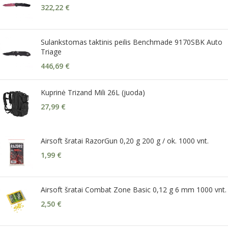
322,22
€
Sulankstomas taktinis peilis Benchmade 9170SBK Auto
Triage
446,69
€
Kuprinė Trizand Mili 26L (juoda)
27,99
€
Airsoft šratai RazorGun 0,20 g 200 g / ok. 1000 vnt.
1,99
€
Airsoft šratai Combat Zone Basic 0,12 g 6 mm 1000 vnt.
2,50
€