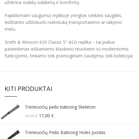
užtikrina stabilų sukibimą ir komfortą.
Papildomam saugumui replikoje įrengtas rankinis saugiklis,
leidžiantis užblokuoti nuleistuką transportavimo ar laikymo
metu.
Smith & Wesson 629 Classic 5″ ASG replika – tai puikus
pasirinkimas ieškantiems klasikinio revolverio su moderniomis
funkcijomis, tinkamo tiek pramoginiam šaudymui, tiek kolekcijai.
KITI PRODUKTAI
Treniruočių peilis balisong Skeleton
17,80
€
19,99
€
Treniruočių Peilis Balisong Holes Juodas