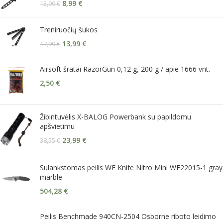
8,99
€
13,99
€
Treniruočių šukos
13,99
€
17,99
€
Airsoft šratai RazorGun 0,12 g, 200 g / apie 1666 vnt.
2,50
€
Žibintuvėlis X-BALOG Powerbank su papildomu
apšvietimu
23,99
€
38,55
€
Sulankstomas peilis WE Knife Nitro Mini WE22015-1 gray
marble
504,28
€
Peilis Benchmade 940CN-2504 Osborne riboto leidimo