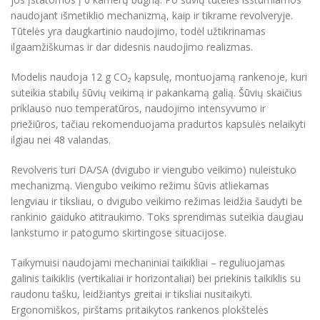
naudojant išmetiklio mechanizmą, kaip ir tikrame revolveryje.
Tūtelės yra daugkartinio naudojimo, todėl užtikrinamas
ilgaamžiškumas ir dar didesnis naudojimo realizmas.
Modelis naudoja 12 g CO₂ kapsulę, montuojamą rankenoje, kuri
suteikia stabilų šūvių veikimą ir pakankamą galią. Šūvių skaičius
priklauso nuo temperatūros, naudojimo intensyvumo ir
priežiūros, tačiau rekomenduojama pradurtos kapsulės nelaikyti
ilgiau nei 48 valandas.
Revolveris turi DA/SA (dvigubo ir viengubo veikimo) nuleistuko
mechanizmą. Viengubo veikimo režimu šūvis atliekamas
lengviau ir tiksliau, o dvigubo veikimo režimas leidžia šaudyti be
rankinio gaiduko atitraukimo. Toks sprendimas suteikia daugiau
lankstumo ir patogumo skirtingose situacijose.
Taikymuisi naudojami mechaniniai taikikliai – reguliuojamas
galinis taikiklis (vertikaliai ir horizontaliai) bei priekinis taikiklis su
raudonu tašku, leidžiantys greitai ir tiksliai nusitaikyti.
Ergonomiškos, pirštams pritaikytos rankenos plokštelės