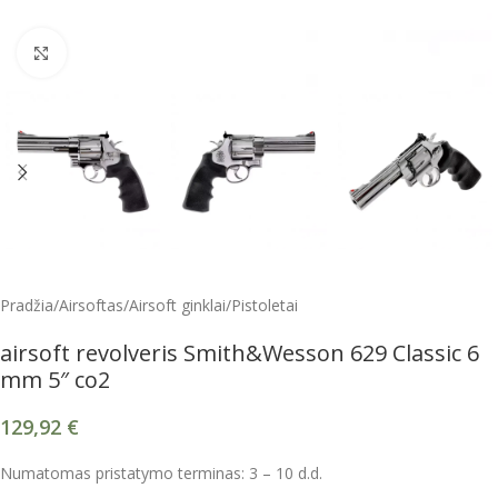
Spustelėkite, kad padidintumėte
Pradžia
/
Airsoftas
/
Airsoft ginklai
/
Pistoletai
airsoft revolveris Smith&Wesson 629 Classic 6
mm 5″ co2
129,92
€
Numatomas pristatymo terminas: 3 – 10 d.d.