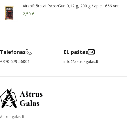
Airsoft šratai RazorGun 0,12 g, 200 g / apie 1666 vnt.
2,50
€
Telefonas
El. paštas
+370 679 56001
info@astrusgalas.lt
Astrusgalas.lt