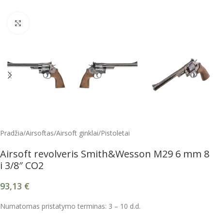
Spustelėkite, kad padidintumėte
Pradžia
/
Airsoftas
/
Airsoft ginklai
/
Pistoletai
Airsoft revolveris Smith&Wesson M29 6 mm 8
i 3/8″ CO2
93,13
€
Numatomas pristatymo terminas: 3 – 10 d.d.