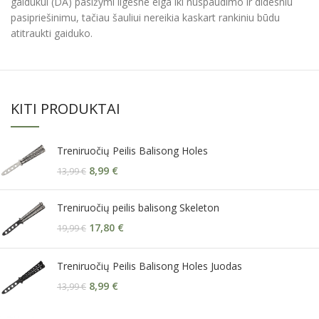
gaidukui (DA) pasižymi ilgesne eiga iki nuspaudimo ir didesniu
pasipriešinimu, tačiau šauliui nereikia kaskart rankiniu būdu
atitraukti gaiduko.
KITI PRODUKTAI
Treniruočių Peilis Balisong Holes
8,99
€
13,99
€
Treniruočių peilis balisong Skeleton
17,80
€
19,99
€
Treniruočių Peilis Balisong Holes Juodas
8,99
€
13,99
€