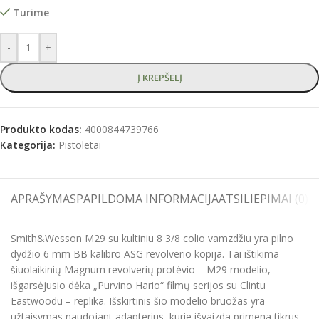
Turime
-
+
Į KREPŠELĮ
Produkto kodas:
4000844739766
Kategorija:
Pistoletai
APRAŠYMAS
PAPILDOMA INFORMACIJA
ATSILIEPIMAI (0)
S
Smith&Wesson M29 su kultiniu 8 3/8 colio vamzdžiu yra pilno
dydžio 6 mm BB kalibro ASG revolverio kopija. Tai ištikima
šiuolaikinių Magnum revolverių protėvio – M29 modelio,
išgarsėjusio dėka „Purvino Hario“ filmų serijos su Clintu
Eastwoodu – replika. Išskirtinis šio modelio bruožas yra
užtaisymas naudojant adapterius, kurie išvaizda primena tikrus