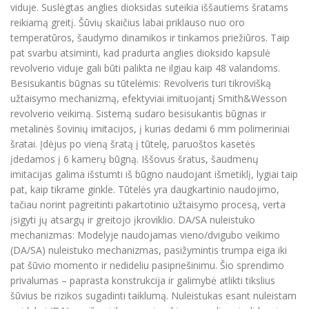
viduje. Suslėgtas anglies dioksidas suteikia iššautiems šratams
reikiamą greitį. Šūvių skaičius labai priklauso nuo oro
temperatūros, šaudymo dinamikos ir tinkamos priežiūros. Taip
pat svarbu atsiminti, kad pradurta anglies dioksido kapsulė
revolverio viduje gali būti palikta ne ilgiau kaip 48 valandoms.
Besisukantis būgnas su tūtelėmis: Revolveris turi tikrovišką
užtaisymo mechanizmą, efektyviai imituojantį Smith&Wesson
revolverio veikimą. Sistemą sudaro besisukantis būgnas ir
metalinės šovinių imitacijos, į kurias dedami 6 mm polimeriniai
šratai. Įdėjus po vieną šratą į tūtelę, paruoštos kasetės
įdedamos į 6 kamerų būgną. Iššovus šratus, šaudmenų
imitacijas galima išstumti iš būgno naudojant išmetiklį, lygiai taip
pat, kaip tikrame ginkle. Tūtelės yra daugkartinio naudojimo,
tačiau norint pagreitinti pakartotinio užtaisymo procesą, verta
įsigyti jų atsargų ir greitojo įkroviklio. DA/SA nuleistuko
mechanizmas: Modelyje naudojamas vieno/dvigubo veikimo
(DA/SA) nuleistuko mechanizmas, pasižymintis trumpa eiga iki
pat šūvio momento ir nedideliu pasipriešinimu. Šio sprendimo
privalumas – paprasta konstrukcija ir galimybė atlikti tikslius
šūvius be rizikos sugadinti taiklumą. Nuleistukas esant nuleistam