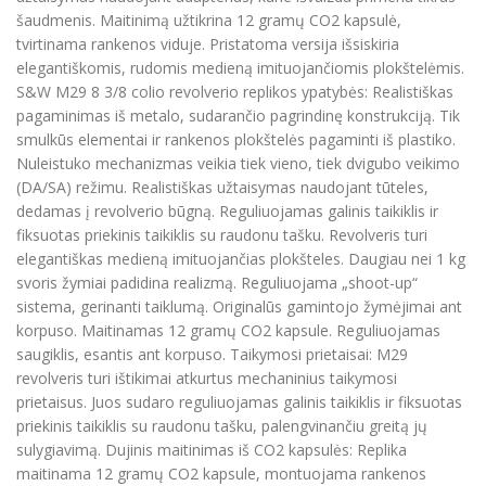
šaudmenis. Maitinimą užtikrina 12 gramų CO2 kapsulė,
tvirtinama rankenos viduje. Pristatoma versija išsiskiria
elegantiškomis, rudomis medieną imituojančiomis plokštelėmis.
S&W M29 8 3/8 colio revolverio replikos ypatybės: Realistiškas
pagaminimas iš metalo, sudarančio pagrindinę konstrukciją. Tik
smulkūs elementai ir rankenos plokštelės pagaminti iš plastiko.
Nuleistuko mechanizmas veikia tiek vieno, tiek dvigubo veikimo
(DA/SA) režimu. Realistiškas užtaisymas naudojant tūteles,
dedamas į revolverio būgną. Reguliuojamas galinis taikiklis ir
fiksuotas priekinis taikiklis su raudonu tašku. Revolveris turi
elegantiškas medieną imituojančias plokšteles. Daugiau nei 1 kg
svoris žymiai padidina realizmą. Reguliuojama „shoot-up“
sistema, gerinanti taiklumą. Originalūs gamintojo žymėjimai ant
korpuso. Maitinamas 12 gramų CO2 kapsule. Reguliuojamas
saugiklis, esantis ant korpuso. Taikymosi prietaisai: M29
revolveris turi ištikimai atkurtus mechaninius taikymosi
prietaisus. Juos sudaro reguliuojamas galinis taikiklis ir fiksuotas
priekinis taikiklis su raudonu tašku, palengvinančiu greitą jų
sulygiavimą. Dujinis maitinimas iš CO2 kapsulės: Replika
maitinama 12 gramų CO2 kapsule, montuojama rankenos