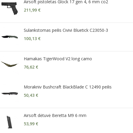
Airsoft pistoletas Glock 17 gen 4, 6 mm co2
211,99
€
Sulankstomas peilis Civivi Bluetick C23050-3
100,13
€
Hamakas TigerWood V2 long camo
76,62
€
Morakniv Bushcraft BlackBlade C 12490 peilis
50,43
€
Airsoft dėtuvė Beretta M9 6 mm
53,99
€