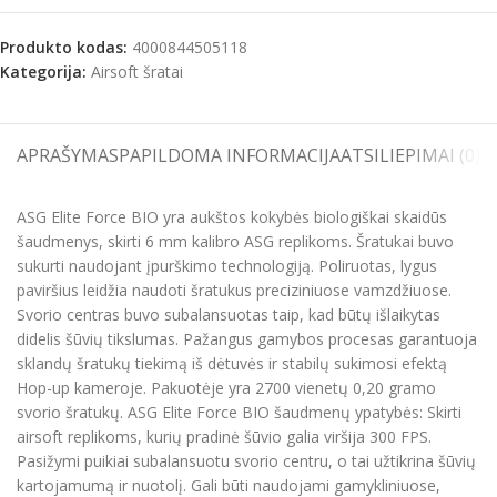
Produkto kodas:
4000844505118
Kategorija:
Airsoft šratai
APRAŠYMAS
PAPILDOMA INFORMACIJA
ATSILIEPIMAI (0)
S
ASG Elite Force BIO yra aukštos kokybės biologiškai skaidūs
šaudmenys, skirti 6 mm kalibro ASG replikoms. Šratukai buvo
sukurti naudojant įpurškimo technologiją. Poliruotas, lygus
paviršius leidžia naudoti šratukus preciziniuose vamzdžiuose.
Svorio centras buvo subalansuotas taip, kad būtų išlaikytas
didelis šūvių tikslumas. Pažangus gamybos procesas garantuoja
sklandų šratukų tiekimą iš dėtuvės ir stabilų sukimosi efektą
Hop-up kameroje. Pakuotėje yra 2700 vienetų 0,20 gramo
svorio šratukų. ASG Elite Force BIO šaudmenų ypatybės: Skirti
airsoft replikoms, kurių pradinė šūvio galia viršija 300 FPS.
Pasižymi puikiai subalansuotu svorio centru, o tai užtikrina šūvių
kartojamumą ir nuotolį. Gali būti naudojami gamykliniuose,