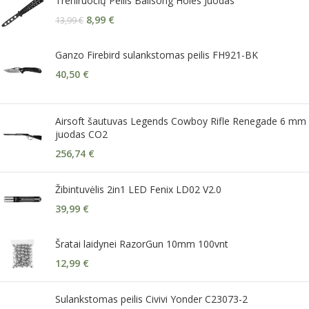
Treniruočių Peilis Balisong Holes Juodas
8,99
€
13,99
€
Ganzo Firebird sulankstomas peilis FH921-BK
40,50
€
Airsoft šautuvas Legends Cowboy Rifle Renegade 6 mm
juodas CO2
256,74
€
Žibintuvėlis 2in1 LED Fenix LD02 V2.0
39,99
€
Šratai laidynei RazorGun 10mm 100vnt
12,99
€
Sulankstomas peilis Civivi Yonder C23073-2