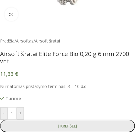
Spustelėkite, kad padidintumėte
Pradžia
/
Airsoftas
/
Airsoft šratai
Airsoft šratai Elite Force Bio 0,20 g 6 mm 2700
vnt.
11,33
€
Numatomas pristatymo terminas: 3 – 10 d.d.
Turime
-
+
Į KREPŠELĮ