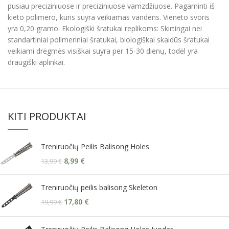
pusiau preciziniuose ir preciziniuose vamzdžiuose. Pagaminti iš
kieto polimero, kuris suyra veikiamas vandens. Vieneto svoris
yra 0,20 gramo. Ekologiški šratukai replikoms: Skirtingai nei
standartiniai polimeriniai šratukai, biologiškai skaidūs šratukai
veikiami drėgmės visiškai suyra per 15-30 dienų, todėl yra
draugiški aplinkai.
KITI PRODUKTAI
Treniruočių Peilis Balisong Holes
8,99
€
13,99
€
Treniruočių peilis balisong Skeleton
17,80
€
19,99
€