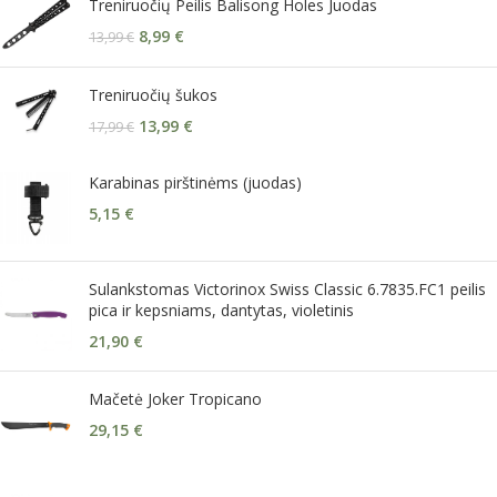
Treniruočių Peilis Balisong Holes Juodas
8,99
€
13,99
€
Treniruočių šukos
13,99
€
17,99
€
Karabinas pirštinėms (juodas)
5,15
€
Sulankstomas Victorinox Swiss Classic 6.7835.FC1 peilis
pica ir kepsniams, dantytas, violetinis
21,90
€
Mačetė Joker Tropicano
29,15
€