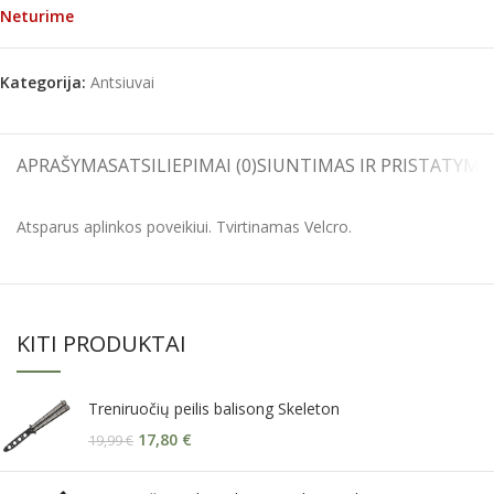
Neturime
Kategorija:
Antsiuvai
APRAŠYMAS
ATSILIEPIMAI (0)
SIUNTIMAS IR PRISTATYMA
Atsparus aplinkos poveikiui. Tvirtinamas Velcro.
KITI PRODUKTAI
Treniruočių peilis balisong Skeleton
17,80
€
19,99
€