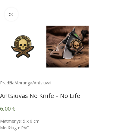
Spustelėkite, kad padidintumėte
Pradžia
/
Apranga
/
Antsiuvai
Antsiuvas No Knife – No Life
6,00
€
Matmenys: 5 x 6 cm
Medžiaga: PVC