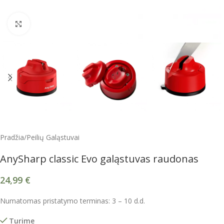
Spustelėkite, kad padidintumėte
Pradžia
/
Peilių Galąstuvai
AnySharp classic Evo galąstuvas raudonas
24,99
€
Numatomas pristatymo terminas: 3 – 10 d.d.
Turime