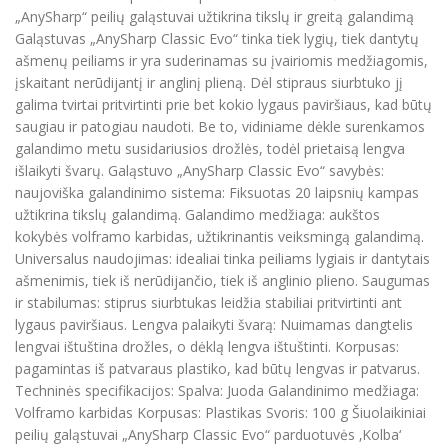
„AnySharp“ peilių galąstuvai užtikrina tikslų ir greitą galandimą
Galąstuvas „AnySharp Classic Evo“ tinka tiek lygių, tiek dantytų
ašmenų peiliams ir yra suderinamas su įvairiomis medžiagomis,
įskaitant nerūdijantį ir anglinį plieną. Dėl stipraus siurbtuko jį
galima tvirtai pritvirtinti prie bet kokio lygaus paviršiaus, kad būtų
saugiau ir patogiau naudoti. Be to, vidiniame dėkle surenkamos
galandimo metu susidariusios drožlės, todėl prietaisą lengva
išlaikyti švarų. Galąstuvo „AnySharp Classic Evo“ savybės:
naujoviška galandinimo sistema: Fiksuotas 20 laipsnių kampas
užtikrina tikslų galandimą. Galandimo medžiaga: aukštos
kokybės volframo karbidas, užtikrinantis veiksmingą galandimą.
Universalus naudojimas: idealiai tinka peiliams lygiais ir dantytais
ašmenimis, tiek iš nerūdijančio, tiek iš anglinio plieno. Saugumas
ir stabilumas: stiprus siurbtukas leidžia stabiliai pritvirtinti ant
lygaus paviršiaus. Lengva palaikyti švarą: Nuimamas dangtelis
lengvai ištuština drožles, o dėklą lengva ištuštinti. Korpusas:
pagamintas iš patvaraus plastiko, kad būtų lengvas ir patvarus.
Techninės specifikacijos: Spalva: Juoda Galandinimo medžiaga:
Volframo karbidas Korpusas: Plastikas Svoris: 100 g Šiuolaikiniai
peilių galąstuvai „AnySharp Classic Evo“ parduotuvės ‚Kolba‘