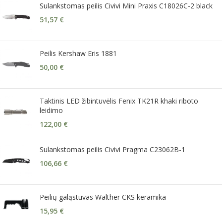
Sulankstomas peilis Civivi Mini Praxis C18026C-2 black
51,57
€
Peilis Kershaw Eris 1881
50,00
€
Taktinis LED žibintuvėlis Fenix TK21R khaki riboto
leidimo
122,00
€
Sulankstomas peilis Civivi Pragma C23062B-1
106,66
€
Peilių galąstuvas Walther CKS keramika
15,95
€