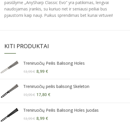
pasiūlyme „AnySharp Classic Evo“ yra patikimas, lengvai
naudojamas įrankis, su kuriuo net ir seniausi peiliai bus
pjaustomi kaip nauji. Puikus sprendimas bet kuriai virtuvei!
KITI PRODUKTAI
Treniruočių Peilis Balisong Holes
8,99
€
13,99
€
Treniruočių peilis balisong Skeleton
17,80
€
19,99
€
Treniruočių Peilis Balisong Holes Juodas
8,99
€
13,99
€