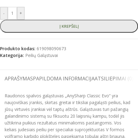
-
+
Į KREPŠELĮ
Produkto kodas:
619098090673
Kategorija:
Peilių Galąstuvai
APRAŠYMAS
PAPILDOMA INFORMACIJA
ATSILIEPIMAI (0)
S
Raudonos spalvos galąstuvas „AnySharp Classic Evo“ yra
naujoviškas įrankis, skirtas greitai ir tiksliai pagaląsti peilius, kad
jūsų virtuvės įrankiai vėl taptų aštrūs. Galąstuvas turi pažangią
galandinimo sistemą su fiksuotu 20 laipsnių kampu, todėl jis
užtikrina puikius rezultatus minimaliomis pastangomis. Vos
keliais judesiais peiliu per specialiai suprojektuotas V formos
volframo karbido plokšteles pasiekiama tobulai aštri briauna.