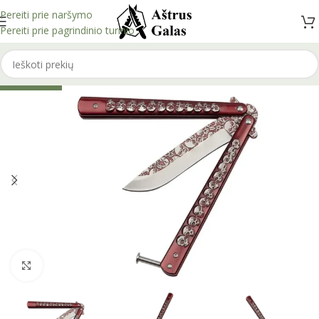
Pereiti prie naršymo
Pereiti prie pagrindinio turinio
IŠPARDUOTA
Spustelėkite, kad padidintumėte