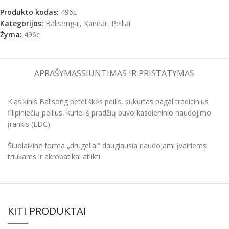
Produkto kodas:
496c
Kategorijos:
Balisongai
,
Kandar
,
Peiliai
Žyma:
496c
APRAŠYMAS
SIUNTIMAS IR PRISTATYMAS
Klasikinis Balisong peteliškės peilis, sukurtas pagal tradicinius
filipiniečių peilius, kurie iš pradžių buvo kasdieninio naudojimo
įrankis (EDC).
Šiuolaikine forma „drugeliai“ daugiausia naudojami įvairiems
triukams ir akrobatikai atlikti.
KITI PRODUKTAI