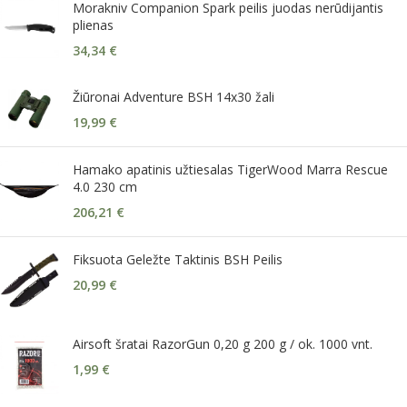
Morakniv Companion Spark peilis juodas nerūdijantis
plienas
34,34
€
Žiūronai Adventure BSH 14x30 žali
19,99
€
Hamako apatinis užtiesalas TigerWood Marra Rescue
4.0 230 cm
206,21
€
Fiksuota Geležte Taktinis BSH Peilis
20,99
€
Airsoft šratai RazorGun 0,20 g 200 g / ok. 1000 vnt.
1,99
€