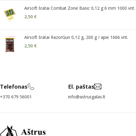
Airsoft šratai Combat Zone Basic 0,12 g 6 mm 1000 vnt.
2,50
€
Airsoft šratai RazorGun 0,12 g, 200 g / apie 1666 vnt.
2,50
€
Telefonas
El. paštas
+370 679 56001
info@astrusgalas.lt