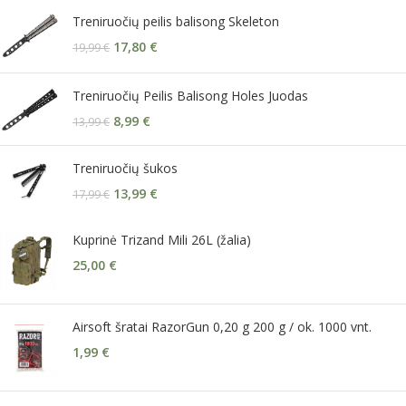
Treniruočių peilis balisong Skeleton
17,80
€
19,99
€
Treniruočių Peilis Balisong Holes Juodas
8,99
€
13,99
€
Treniruočių šukos
13,99
€
17,99
€
Kuprinė Trizand Mili 26L (žalia)
25,00
€
Airsoft šratai RazorGun 0,20 g 200 g / ok. 1000 vnt.
1,99
€