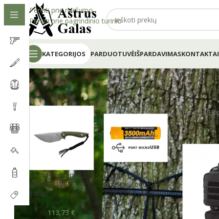
Pereiti prie naršymo
Pereiti prie pagrindinio turinio
KATEGORIJOS
PARDUOTUVĖ
IŠPARDAVIMAS
KONTAKTAI
Pradžia
/
Eki
„Civivi Concept 22”
„Fenix” USB
peilis C21047-2
akumuliatorius
žalias
ARB-L18U (18650
3500 mAh 3,6 V)
113,73
€