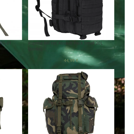
PRG-01
Kuprinė Mil-tec Assault Pack Small 20L
(juoda)
44,99
€