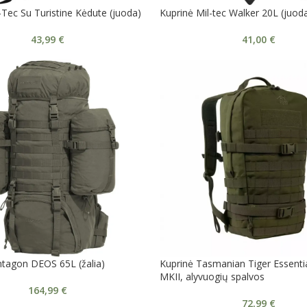
-Tec Su Turistine Kėdute (juoda)
Kuprinė Mil-tec Walker 20L (juod
43,99
€
41,00
€
ntagon DEOS 65L (žalia)
Kuprinė Tasmanian Tiger Essenti
MKII, alyvuogių spalvos
164,99
€
72,99
€