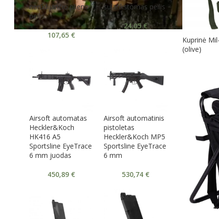
nerūdijančio plieno
sulankstomas peilis
peilis
24,05
€
107,65
€
Kuprinė Mil
(olive)
Airsoft automatas
Airsoft automatinis
Heckler&Koch
pistoletas
HK416 A5
Heckler&Koch MP5
Sportsline EyeTrace
Sportsline EyeTrace
6 mm juodas
6 mm
450,89
€
530,74
€