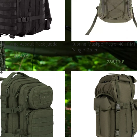
Tac Large Assault Pack juoda
Kuprinė Maskpol Patrol 40 l PM
Ranger Green
41,49
€
286,11
€