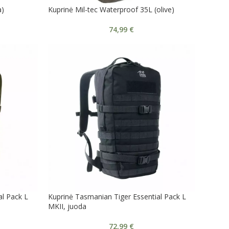
a)
Kuprinė Mil-tec Waterproof 35L (olive)
74,99
€
al Pack L
Kuprinė Tasmanian Tiger Essential Pack L
MKII, juoda
72,99
€