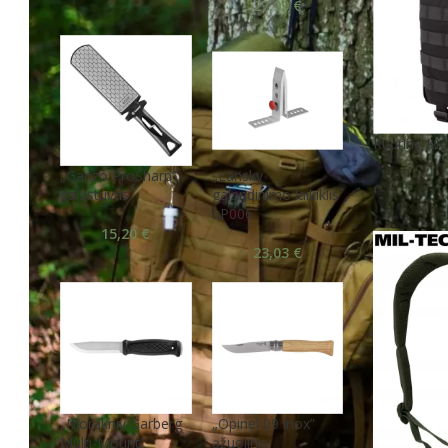
27,99
€
Kuprinė M-
„Ganzo ProSharp”
„Lansky
galąstuvas
galąndinimo laikiklis
LP006
15,20
€
23,03
€
„Morakniv Garberg
„Opinel 09 inox”
Multi-Mount”
ąžuolinis