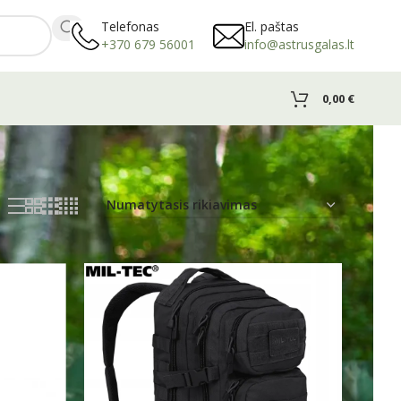
Telefonas
El. paštas
+370 679 56001
info@astrusgalas.lt
0,00
€