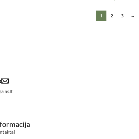
1
2
3
→
s
alas.lt
nformacija
ntaktai