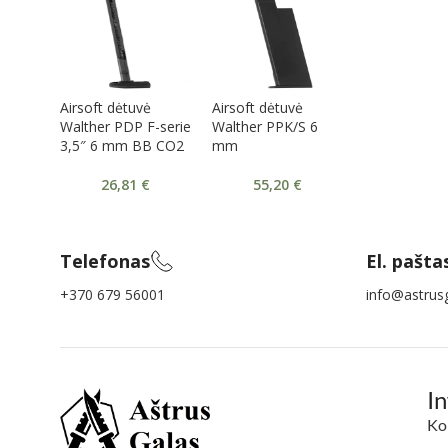
Airsoft dėtuvė
Airsoft dėtuvė
Walther PDP F-serie
Walther PPK/S 6
3,5″ 6 mm BB CO2
mm
26,81
€
55,20
€
Telefonas
El. pašta
+370 679 56001
info@astrusg
I
Ko