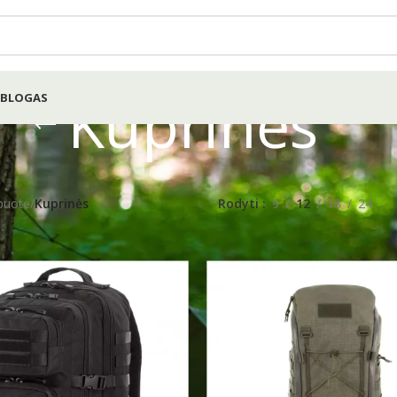
Kuprinės
BLOGAS
puotė
/
Kuprinės
Rodyti
9
12
18
24