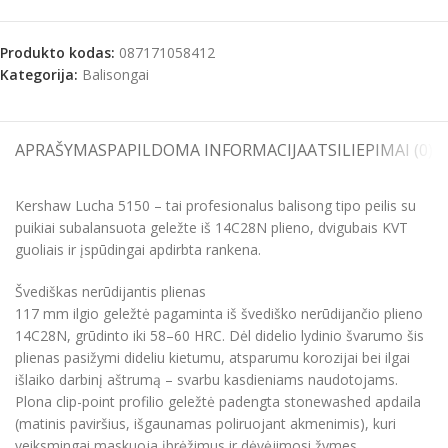
Produkto kodas:
087171058412
Kategorija:
Balisongai
APRAŠYMAS
PAPILDOMA INFORMACIJA
ATSILIEPIMAI (0)
S
Kershaw Lucha 5150 – tai profesionalus balisong tipo peilis su
puikiai subalansuota geležte iš 14C28N plieno, dvigubais KVT
guoliais ir įspūdingai apdirbta rankena.
Švediškas nerūdijantis plienas
117 mm ilgio geležtė pagaminta iš švediško nerūdijančio plieno
14C28N, grūdinto iki 58–60 HRC. Dėl didelio lydinio švarumo šis
plienas pasižymi dideliu kietumu, atsparumu korozijai bei ilgai
išlaiko darbinį aštrumą – svarbu kasdieniams naudotojams.
Plona clip-point profilio geležtė padengta stonewashed apdaila
(matinis paviršius, išgaunamas poliruojant akmenimis), kuri
veiksmingai maskuoja įbrėžimus ir dėvėjimosi žymes.