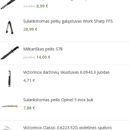
8,99
€
13,99
€
Sulankstomas peilių galąstuvas Work Sharp FFS
28,99
€
Militariškas peilis S78
14,00
€
23,99
€
Victorinox daržovių skustuvas 6.0943.3 juodas
4,71
€
Sulankstomas peilis Opinel 5 inox buk
7,88
€
Victorinox Classic 0.6223.52G violetinės spalvos