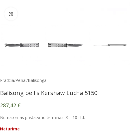
Spustelėkite, kad padidintumėte
Pradžia
/
Peiliai
/
Balisongai
Balisong peilis Kershaw Lucha 5150
287,42
€
Numatomas pristatymo terminas: 3 – 10 d.d.
Neturime