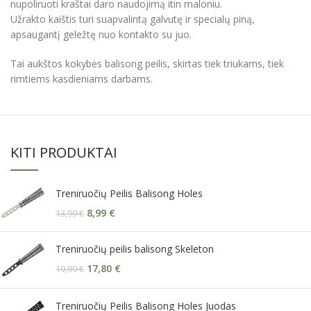
nupoliruoti kraštai daro naudojimą itin maloniu.
Užrakto kaištis turi suapvalintą galvutę ir specialų piną,
apsaugantį geležtę nuo kontakto su juo.
Tai aukštos kokybės balisong peilis, skirtas tiek triukams, tiek
rimtiems kasdieniams darbams.
KITI PRODUKTAI
Treniruočių Peilis Balisong Holes
8,99
€
13,99
€
Treniruočių peilis balisong Skeleton
17,80
€
19,99
€
Treniruočių Peilis Balisong Holes Juodas