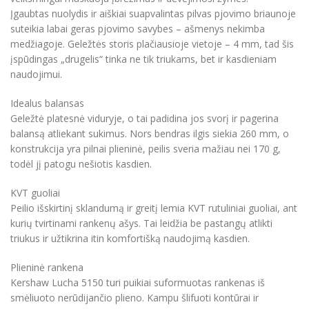
Įgaubtas nuolydis ir aiškiai suapvalintas pilvas pjovimo briaunoje
suteikia labai geras pjovimo savybes – ašmenys nekimba
medžiagoje. Geležtės storis plačiausioje vietoje – 4 mm, tad šis
įspūdingas „drugelis“ tinka ne tik triukams, bet ir kasdieniam
naudojimui.
Idealus balansas
Geležtė platesnė viduryje, o tai padidina jos svorį ir pagerina
balansą atliekant sukimus. Nors bendras ilgis siekia 260 mm, o
konstrukcija yra pilnai plieninė, peilis sveria mažiau nei 170 g,
todėl jį patogu nešiotis kasdien.
KVT guoliai
Peilio išskirtinį sklandumą ir greitį lemia KVT rutuliniai guoliai, ant
kurių tvirtinami rankenų ašys. Tai leidžia be pastangų atlikti
triukus ir užtikrina itin komfortišką naudojimą kasdien.
Plieninė rankena
Kershaw Lucha 5150 turi puikiai suformuotas rankenas iš
smėliuoto nerūdijančio plieno. Kampu šlifuoti kontūrai ir