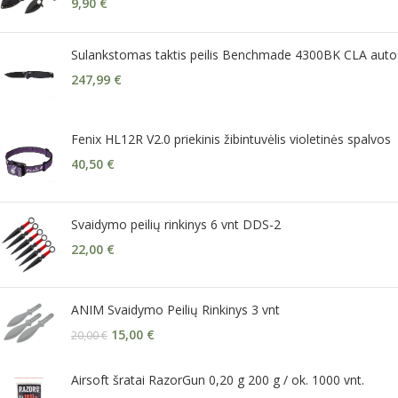
9,90
€
Sulankstomas taktis peilis Benchmade 4300BK CLA auto
247,99
€
Fenix HL12R V2.0 priekinis žibintuvėlis violetinės spalvos
40,50
€
Svaidymo peilių rinkinys 6 vnt DDS-2
22,00
€
ANIM Svaidymo Peilių Rinkinys 3 vnt
15,00
€
20,00
€
Airsoft šratai RazorGun 0,20 g 200 g / ok. 1000 vnt.