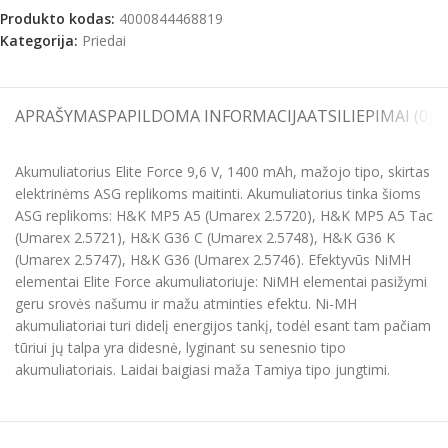
Produkto kodas:
4000844468819
Kategorija:
Priedai
APRAŠYMAS
PAPILDOMA INFORMACIJA
ATSILIEPIMAI (0)
S
Akumuliatorius Elite Force 9,6 V, 1400 mAh, mažojo tipo, skirtas
elektrinėms ASG replikoms maitinti. Akumuliatorius tinka šioms
ASG replikoms: H&K MP5 A5 (Umarex 2.5720), H&K MP5 A5 Tac
(Umarex 2.5721), H&K G36 C (Umarex 2.5748), H&K G36 K
(Umarex 2.5747), H&K G36 (Umarex 2.5746). Efektyvūs NiMH
elementai Elite Force akumuliatoriuje: NiMH elementai pasižymi
geru srovės našumu ir mažu atminties efektu. Ni-MH
akumuliatoriai turi didelį energijos tankį, todėl esant tam pačiam
tūriui jų talpa yra didesnė, lyginant su senesnio tipo
akumuliatoriais. Laidai baigiasi maža Tamiya tipo jungtimi.