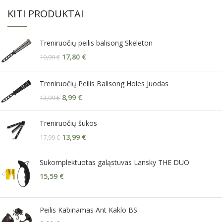
KITI PRODUKTAI
Treniruočių peilis balisong Skeleton
17,80
€
19,99
€
Treniruočių Peilis Balisong Holes Juodas
8,99
€
13,99
€
Treniruočių šukos
13,99
€
17,99
€
Sukomplektuotas galąstuvas Lansky THE DUO
15,59
€
Peilis Kabinamas Ant Kaklo BS