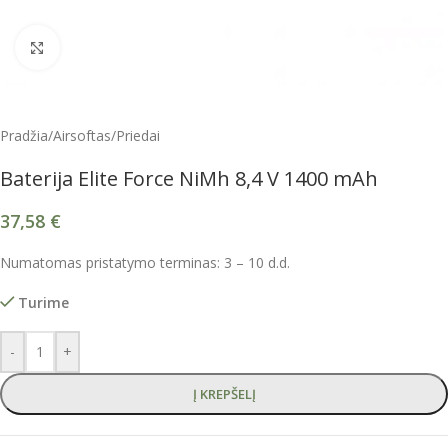
Spustelėkite, kad padidintumėte
Pradžia
/
Airsoftas
/
Priedai
Baterija Elite Force NiMh 8,4 V 1400 mAh
37,58
€
Numatomas pristatymo terminas: 3 – 10 d.d.
Turime
-
+
Į KREPŠELĮ