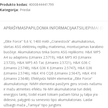
Produkto kodas:
4000844441799
Kategorija:
Priedai
APRAŠYMAS
PAPILDOMA INFORMACIJA
ATSILIEPIMAI (0)
S
„Elite Force“ 9,6 V, 1400 mAh „Cranestock“ akumuliatorius,
skirtas ASG elektrinių replikų maitinimui, montuojamas karabino
buožėje. Akumuliatorius tinka šioms ASG replikoms: H&K MP5
A4 su adapteriu (Umarex 2.5719), H&K MP5 A5 (Umarex
2.5720), H&K MP5 A5 Tac (Umarex 2.5721), H&K G36 C
(Umarex 2.5748), H&K G36 K (Umarex 2.5747), H&K G36
(Umarex 2.5746), H&K 416 CQB (Umarex 2.5647), H&K 416
(Umarex 2.5648). Efektyvūs NiMH elementai „Elite Force“
akumuliatoriuje. NiMH elementai pasižymi geru srovės našumu
ir mažu atminties efektu. Ni-MH akumuliatoriai turi didelį
energijos tankį, todėl esant tokiam pačiam tūriui jų talpa yra
didesnė, palyginti su senesnio tipo akumuliatoriais. Laidai
užbaigti maža „Tamiya“ tipo jungtimi.