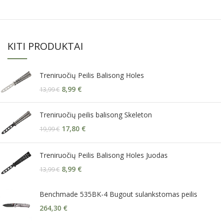
KITI PRODUKTAI
Treniruočių Peilis Balisong Holes
8,99
€
13,99
€
Treniruočių peilis balisong Skeleton
17,80
€
19,99
€
Treniruočių Peilis Balisong Holes Juodas
8,99
€
13,99
€
Benchmade 535BK-4 Bugout sulankstomas peilis
264,30
€