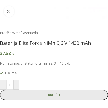
Spustelėkite, kad padidintumėte
Pradžia
/
Airsoftas
/
Priedai
Baterija Elite Force NiMh 9,6 V 1400 mAh
37,58
€
Numatomas pristatymo terminas: 3 – 10 d.d.
Turime
-
+
Į KREPŠELĮ