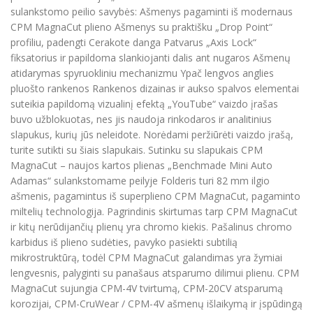
sulankstomo peilio savybės: Ašmenys pagaminti iš modernaus
CPM MagnaCut plieno Ašmenys su praktišku „Drop Point“
profiliu, padengti Cerakote danga Patvarus „Axis Lock“
fiksatorius ir papildoma slankiojanti dalis ant nugaros Ašmenų
atidarymas spyruokliniu mechanizmu Ypač lengvos anglies
pluošto rankenos Rankenos dizainas ir aukso spalvos elementai
suteikia papildomą vizualinį efektą „YouTube“ vaizdo įrašas
buvo užblokuotas, nes jis naudoja rinkodaros ir analitinius
slapukus, kurių jūs neleidote. Norėdami peržiūrėti vaizdo įrašą,
turite sutikti su šiais slapukais. Sutinku su slapukais CPM
MagnaCut – naujos kartos plienas „Benchmade Mini Auto
Adamas“ sulankstomame peilyje Folderis turi 82 mm ilgio
ašmenis, pagamintus iš superplieno CPM MagnaCut, pagaminto
miltelių technologija. Pagrindinis skirtumas tarp CPM MagnaCut
ir kitų nerūdijančių plienų yra chromo kiekis. Pašalinus chromo
karbidus iš plieno sudėties, pavyko pasiekti subtilią
mikrostruktūrą, todėl CPM MagnaCut galandimas yra žymiai
lengvesnis, palyginti su panašaus atsparumo dilimui plienu. CPM
MagnaCut sujungia CPM-4V tvirtumą, CPM-20CV atsparumą
korozijai, CPM-CruWear / CPM-4V ašmenų išlaikymą ir įspūdingą