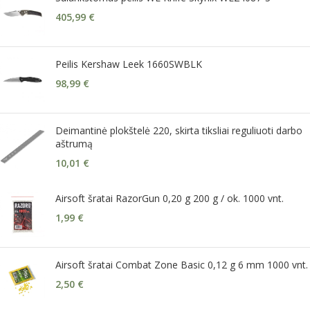
405,99
€
Peilis Kershaw Leek 1660SWBLK
98,99
€
Deimantinė plokštelė 220, skirta tiksliai reguliuoti darbo
aštrumą
10,01
€
Airsoft šratai RazorGun 0,20 g 200 g / ok. 1000 vnt.
1,99
€
Airsoft šratai Combat Zone Basic 0,12 g 6 mm 1000 vnt.
2,50
€