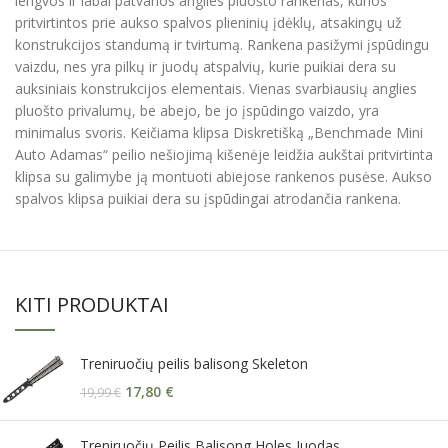
lengvos ir labai patvarios anglies pluošto rankenas, kurios
pritvirtintos prie aukso spalvos plieninių įdėklų, atsakingų už
konstrukcijos standumą ir tvirtumą. Rankena pasižymi įspūdingu
vaizdu, nes yra pilkų ir juodų atspalvių, kurie puikiai dera su
auksiniais konstrukcijos elementais. Vienas svarbiausių anglies
pluošto privalumų, be abejo, be jo įspūdingo vaizdo, yra
minimalus svoris. Keičiama klipsa Diskretišką „Benchmade Mini
Auto Adamas“ peilio nešiojimą kišenėje leidžia aukštai pritvirtinta
klipsa su galimybe ją montuoti abiejose rankenos pusėse. Aukso
spalvos klipsa puikiai dera su įspūdingai atrodančia rankena.
KITI PRODUKTAI
Treniruočių peilis balisong Skeleton
17,80
€
19,99
€
Treniruočių Peilis Balisong Holes Juodas