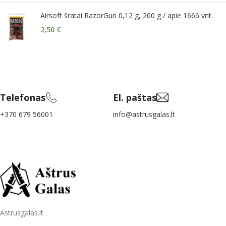
Airsoft šratai RazorGun 0,12 g, 200 g / apie 1666 vnt.
2,50
€
Telefonas
El. paštas
+370 679 56001
info@astrusgalas.lt
Astrusgalas.lt