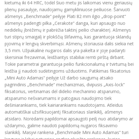
kietumą iki 64 HRC, todėl šiuo metu jis laikomas vienu geriausių
plienų pasaulyje, naudojamų gamykliniuose peiliuose. Šarvuoti
ašmenys „Benchmade“ peilyje Plati 82 mm ilgio „drop-point“
ašmenys padengti pilka „Cerakote“ danga, kuri apsaugo nuo
nedidelių įbrėžimų ir pabrėžia taktinį peilio charakterį. Ašmenys
turi stiprų smaigalį ir plokščią šlifavimą, kas garantuoja sklandų
pjovimą ir lengvą skverbimąsi. Ašmenų storiausia dalis siekia net
3,5 mm. Užpakalinė nugaros dalis yra pakelta ir joje padaryti
skersiniai frezavimai, leidžiantys stabiliai remti pirštą dirbant.
Tokie parametrai garantuoja peilio funkcionalumą ir tvirtumą bei
leidžia jį naudoti sudėtingoms užduotims. Patikimas fiksatorius
„Mini Auto Adamas“ peilyje Už darbo saugumą atsako
pagrindinis „Benchmade“ mechanizmas, dvipusis „Axis-lock“
fiksatorius, vertinamas dėl didelio mechaninio atsparumo,
atsparumo nešvarumams ir patogaus naudojimo tiek
dešiniarankiams, tiek kairiarankiams naudotojams. Atleidus
automatiškai užsifiksuojantį fiksatoriaus slankiklį, ašmenys
atsidaro. Norėdami papildomai apsaugoti peilį nuo atidarymo ar
uždarymo, galime naudoti papildomą nugaros fiksavimo
slankiklį. Masyvi rankena „Benchmade Mini Auto Adamas“ turi