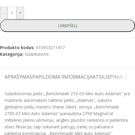
-
+
Į KREPŠELĮ
Produkto kodas:
610953211417
Kategorija:
Sulankstomi
APRAŠYMAS
PAPILDOMA INFORMACIJA
ATSILIEPIMAI (0)
S
Sulankstomas peilis „Benchmade 273-03 Mini Auto Adamas“ yra
mažesnė automatinio taktinio peilio „Adamas“, sukurto
gerbiamo peilių meistro Shane Sibert, versija. „Benchmade
2730-03 Mini Auto Adamas“ panaudota CPM MagnaCut
miltelinio plieno ašmenys, anglies pluošto rankenos ir patikrinta
ašies fiksacija, taip sukuriant patogų įrankį su patvaria ir
patikima konstrukcija. „Benchmade Mini Auto Adamas“