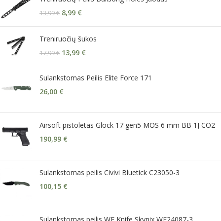
8,99
€
13,99
€
Treniruočių šukos
13,99
€
17,99
€
Sulankstomas Peilis Elite Force 171
26,00
€
Airsoft pistoletas Glock 17 gen5 MOS 6 mm BB 1J CO2
190,99
€
Sulankstomas peilis Civivi Bluetick C23050-3
100,15
€
Sulankstomas peilis WE Knife Skynix WE24087-3