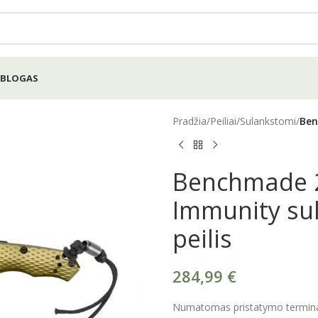
BLOGAS
Pradžia
/
Peiliai
/
Sulankstomi
/
Ben
Benchmade 
Immunity su
peilis
284,99
€
Numatomas pristatymo terminas