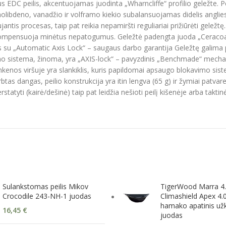
s EDC peilis, akcentuojamas juodinta „Wharncliffe“ profilio geležte. 
libdeno, vanadžio ir volframo kiekio subalansuojamas didelis anglies ly
ujantis procesas, taip pat reikia nepamiršti reguliariai prižiūrėti gele
i kompensuoja minėtus nepatogumus. Geležtė padengta juoda „Ceracoat“
 su „Automatic Axis Lock“ – saugaus darbo garantija Geležtę galima pat
imo sistema, žinoma, yra „AXIS-lock“ – pavyzdinis „Benchmade“ mech
enos viršuje yra slankiklis, kuris papildomai apsaugo blokavimo sis
as dangas, peilio konstrukcija yra itin lengva (65 g) ir žymiai patvare
tyti (kairė/dešinė) taip pat leidžia nešioti peilį kišenėje arba taktin
Sulankstomas peilis Mikov
TigerWood Marra 4
Crocodile 243-NH-1 juodas
Climashield Apex 4.
hamako apatinis užk
16,45
€
juodas