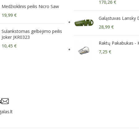
170,26
€
Medžioklinis peilis Nicro Saw
19,99
€
Galąstuvas Lansky 
28,99
€
Sulankstomas gelbėjimo peilis
Joker JKR0323
Raktų Pakabukas - 
10,45
€
7,25
€
s
alas.lt