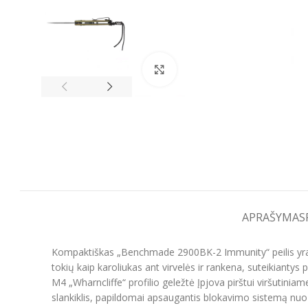
Spustelėkite, kad padidintumėt
APRAŠYMAS
Kompaktiškas „Benchmade 2900BK-2 Immunity“ peilis yra pu
tokių kaip karoliukas ant virvelės ir rankena, suteikiant
M4 „Wharncliffe“ profilio geležtė Įpjova pirštui viršutini
slankiklis, papildomai apsaugantis blokavimo sistemą nuo