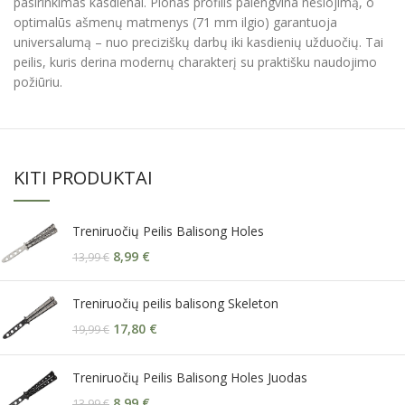
pasirinkimas kasdienai. Plonas profilis palengvina nešiojimą, o
optimalūs ašmenų matmenys (71 mm ilgio) garantuoja
universalumą – nuo preciziškų darbų iki kasdienių užduočių. Tai
peilis, kuris derina modernų charakterį su praktišku naudojimo
požiūriu.
KITI PRODUKTAI
Treniruočių Peilis Balisong Holes
8,99
€
13,99
€
Treniruočių peilis balisong Skeleton
17,80
€
19,99
€
Treniruočių Peilis Balisong Holes Juodas
8,99
€
13,99
€