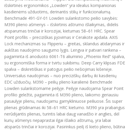
išskirtinės ergonomikos „Lowden“ yra idealus kompanionas
kasdienėms užduotims, derinantis stilių ir funkcionalumą.
Benchmade 491-GY-01 Lowden sulankstomo peilio savybės:
M390 plieno ašmenys – išskirtinis aštrumo išlaikymas, didelis
atsparumas trinčiai ir korozijai, kietumas 58–61 HRC. Spear
Point profilis – preciziškas pjovimas ir Cerakote apdaila. AXIS
Lock mechanizmas su Flipperiu – greitas, sklandus atidarymas ir
aukštas naudojimo saugumo lygis. Lengva ir patvari rankena –
pagaminta iš anoduoto 6061-T6 aliuminio „Phoenix Red“ spalva,
su ergonomiška forma ir tvirtu sukibimu. Deep Carry klipsas FDE
spalva – diskretiškas ir patogus peilio nešiojimas kišenėje.
Universalus naudojimas – nuo preciziškų darbų iki kasdienių
EDC užduočių. M390 – peilių plieno karalienė Benchmade
Lowden sulankstomame peilyje. Peilyje naudojama Spear Point
profilio geležtė, pagaminta iš M390 plieno, laikomo geriausiu
pasaulyje plienu, naudojamu gamykliniuose peiliuose. Šis super
plienas grūdinamas iki 58–61 HRC kietumo. M390 yra prabangus
nerūdijantis plienas, turintis labai daug vanadžio ir anglies, dėl
kurių ašmenys nepaprastai ilgai išlaiko aštrumą, yra labai
atsparūs trinčiai ir korozijai. Pasirinkus peilį iš kieto plieno, būtina