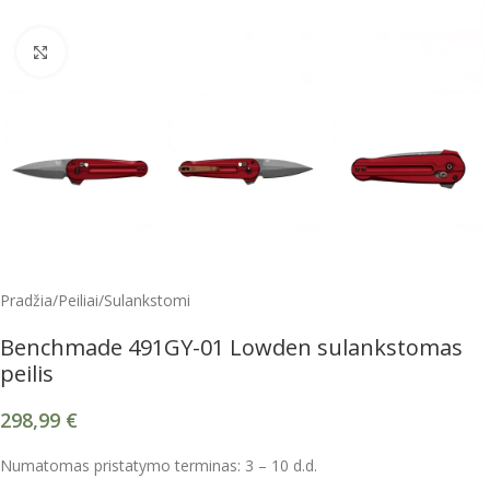
Spustelėkite, kad padidintumėte
Pradžia
/
Peiliai
/
Sulankstomi
Benchmade 491GY-01 Lowden sulankstomas
peilis
298,99
€
Numatomas pristatymo terminas: 3 – 10 d.d.