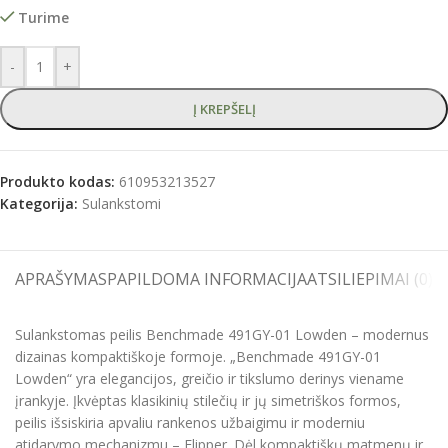
Turime
-
+
Į KREPŠELĮ
Produkto kodas:
610953213527
Kategorija:
Sulankstomi
APRAŠYMAS
PAPILDOMA INFORMACIJA
ATSILIEPIMAI (0)
S
Sulankstomas peilis Benchmade 491GY-01 Lowden – modernus
dizainas kompaktiškoje formoje. „Benchmade 491GY-01
Lowden“ yra elegancijos, greičio ir tikslumo derinys viename
įrankyje. Įkvėptas klasikinių stilečių ir jų simetriškos formos,
peilis išsiskiria apvaliu rankenos užbaigimu ir moderniu
atidarymo mechanizmu – Flipper. Dėl kompaktiškų matmenų ir