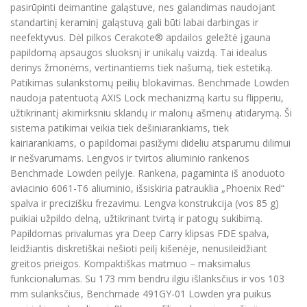
pasirūpinti deimantine galąstuve, nes galandimas naudojant
standartinį keraminį galąstuvą gali būti labai darbingas ir
neefektyvus. Dėl pilkos Cerakote® apdailos geležtė įgauna
papildomą apsaugos sluoksnį ir unikalų vaizdą. Tai idealus
derinys žmonėms, vertinantiems tiek našumą, tiek estetiką.
Patikimas sulankstomų peilių blokavimas. Benchmade Lowden
naudoja patentuotą AXIS Lock mechanizmą kartu su flipperiu,
užtikrinantį akimirksniu sklandų ir malonų ašmenų atidarymą. Ši
sistema patikimai veikia tiek dešiniarankiams, tiek
kairiarankiams, o papildomai pasižymi dideliu atsparumu dilimui
ir nešvarumams. Lengvos ir tvirtos aliuminio rankenos
Benchmade Lowden peilyje. Rankena, pagaminta iš anoduoto
aviacinio 6061-T6 aliuminio, išsiskiria patrauklia „Phoenix Red“
spalva ir precizišku frezavimu. Lengva konstrukcija (vos 85 g)
puikiai užpildo delną, užtikrinant tvirtą ir patogų sukibimą.
Papildomas privalumas yra Deep Carry klipsas FDE spalva,
leidžiantis diskretiškai nešioti peilį kišenėje, nenusileidžiant
greitos prieigos. Kompaktiškas matmuo – maksimalus
funkcionalumas. Su 173 mm bendru ilgiu išlanksčius ir vos 103
mm sulanksčius, Benchmade 491GY-01 Lowden yra puikus