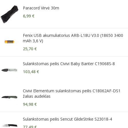
Paracord Virvė 30m
6,99
€
Fenix USB akumuliatorius ARB-L18U V3.0 (18650 3400
mAh 3,6 V)
25,70
€
Sulankstomas peilis Civivi Baby Banter C19068S-8
103,48
€
Civivi Elementum sulankstomas peilis C18062AF-DS1
žalias audeklas
94,98
€
Sulankstomas peilis Sencut GlideStrike S23018-4
77,49
€