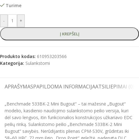
Turime
-
+
Į KREPŠELĮ
Produkto kodas:
610953203566
Kategorija:
Sulankstomi
APRAŠYMAS
PAPILDOMA INFORMACIJA
ATSILIEPIMAI (0)
S
„Benchmade 533BK-2 Mini Bugout“ – tai mažesnė „Bugout“
modelio, kasdienio naudojimo sulankstomo peilio versija, kuri
dėl savo lengvos, itin funkcionalios konstrukcijos užkariavo EDC
peilių rinką. Sulankstomo peilio „Benchmade 533BK-2 Mini
Bugout“ savybės. Nerūdijantis plienas CPM-S30V, grūdintas iki
58–60 HRC. 72 mm ilgio „Drop Point“ geležtė, padengta DLC