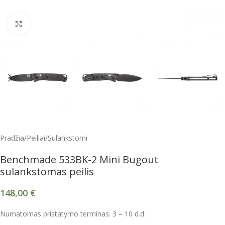
Spustelėkite, kad padidintumėte
Pradžia
/
Peiliai
/
Sulankstomi
Benchmade 533BK-2 Mini Bugout
sulankstomas peilis
148,00
€
Numatomas pristatymo terminas: 3 – 10 d.d.