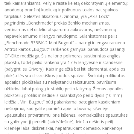
tiek kairiarankiams. Peilyje rasite keletą dekoratyvinių elementų:
anoduotą oranžinį kuoliuką ir poliruotus tokios pat spalvos
tarpiklius. Geležtės fiksatorius, žinoma, yra „Axis Lock“ –
pagrindinis „Benchmade“ prekės ženklo mechanizmas,
vertinamas dėl didelio atsparumo apkrovoms, nešvarumų
nepaveikiamumo ir lengvo naudojimo. Sulankstomas peilis
„Benchmade 533BK-2 Mini Bugout“ – patogi ir lengva rankena.
Antros kartos „Bugout“ rankenos gamybai panaudota pažangi
CF-Elite medžiaga. Šis nailono polimeras sustiprintas anglies
pluoštu, todėl peilio rankena yra 17 % lengvesnė ir standesnė
(palyginti su Grivory). Kaip ir geležtė bei kiti elementai, apdailos
plokštelės yra diskretiškos juodos spalvos. Švelniai profiliuotos
apdailos plokštelės su neslystančiu tekstūruotu paviršiumi
užtikrina labai patogų ir stabilų peilio laikymą. Žemas apdailos
plokštelių profilis ir nedidelis sulankstyto peilio dydis (10 mm)
leidžia „Mini Bugout“ būti pakankamai patogiam kasdieniam
nešiojimui, kad galite pamiršti apie jo buvimą kišenėje.
Spaustukas pritvirtinimui prie kišenės. Kompaktiškas spaustukas
su galimybe jį perkelti (kairė/dešinė), leidžia nešiotis peilį
kišenėje labai diskretiškai, nepatraukiant dėmesio. Rankenoje