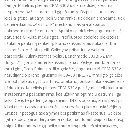
danga. Miltelinis plienas CPM-S30V užtikrina didelį kietumą,
atsparumą pažeidimams ir ilgą aštrumą. Dvipusis kuoliukas
leidžia greitai atidaryti peilį viena ranka, tiek dešiniarankiams, tiek
kairiarankiams. „Axis Lock“ mechanizmas yra atsparus
apkrovoms ir nešvarumams. Apdailos plokštelės pagamintos iš
patvarios CF-Elite medžiagos. Profiliuotos apdailos plokštelės
užtikrina patikimą rankeną. Kompaktiškas spaustukas leidžia
diskretiškai nešiotis peilį. Galimybė pritvirtinti virvelę ar
paracordą. Sulankstomas peilis „Benchmade 533BK-2 Mini
Bugout“ – garsus amerikietiškas plienas. Peilyje naudojama 72
mm ilgio „Drop Point“ profilio geležtė, pagaminta iš CPM-S30V
nerūdijančio plieno, grūdinto iki 58–60 HRC. 72 mm ilgio geležtė
yra optimalaus dydžio ir funkcionalumo, puikiai tinka kasdienėms
užduotims. Miltelinis plienas CPM-S30V pasižymi dideliu kietumu
ir atsparumu pažeidimams, kas užtikrina optimalų aštrumą ilgą
laiką. Geležtė padengta apsauginiu DLC sluoksniu, kuris pasižymi
labai dideliu atsparumu trinčiai ir sumažina plieno nusidėvėjimą.
Greitas ir patogus atidarymas bei patikimas fiksatorius. Geležtę
galima patogiai atidaryti viena ranka, naudojant dvipusį kuoliuką,
taip užtikrinant patogų peilio naudojimą tiek dešiniarankiams,