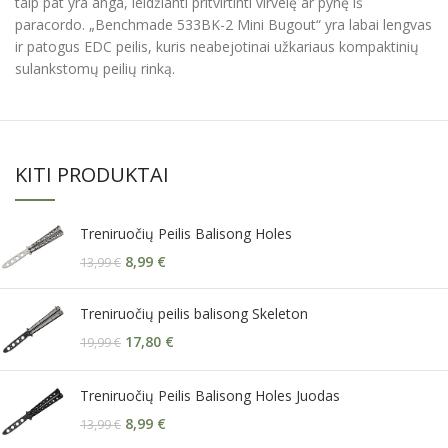
taip pat yra anga, leidžianti pritvirtinti virvelę ar pynę iš
paracordo. „Benchmade 533BK-2 Mini Bugout“ yra labai lengvas
ir patogus EDC peilis, kuris neabejotinai užkariaus kompaktinių
sulankstomų peilių rinką.
KITI PRODUKTAI
Treniruočių Peilis Balisong Holes
8,99
€
13,99
€
Treniruočių peilis balisong Skeleton
17,80
€
19,99
€
Treniruočių Peilis Balisong Holes Juodas
8,99
€
13,99
€