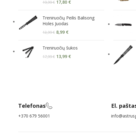
17,80
€
19,99
€
Treniruočių Peilis Balisong
Holes Juodas
8,99
€
13,99
€
Treniruočių šukos
13,99
€
17,99
€
Telefonas
El. pašta
+370 679 56001
info@astrusg