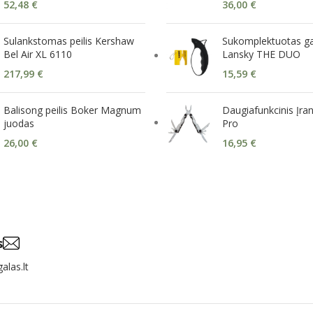
52,48
€
36,00
€
Sulankstomas peilis Kershaw
Sukomplektuotas ga
Bel Air XL 6110
Lansky THE DUO
217,99
€
15,59
€
Balisong peilis Boker Magnum
Daugiafunkcinis Įra
juodas
Pro
26,00
€
16,95
€
s
alas.lt