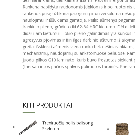
dešiniarankiams, tiek kairiarankiams. Patvari ir ergonomiš
Rankena papildyta raudonomis įdėklomis ir poliruotomis tar
rankenos pusę užtikrina patogumą ir universalumą nešiojant
naudojimui ir iššūkiams gamtoje. Peilio ašmenys pagamint
įrankinio plieno, grūdinto iki 62-64 HRC kietumo. Dėl didel
didžiuliam kietumui. Tokio plieno galandimas yra sunkus ir 
agresyvus pjovimas ir itin ilgas darbinio aštrumo išlaiky
greitai išskleisti ašmenis viena ranka tiek dešiniarankiams
mechanizmų, naudojamų sulankstomuose peiliuose. Rampelė
juodai pilkos G10 laminato, kuris buvo frezuotas siekiant 
(linersai) ir tos pačios spalvos poliruotos tarpinės. Prie r
KITI PRODUKTAI
Treniruočių peilis balisong
Skeleton