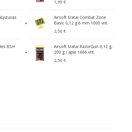
1,99
€
ląstuvas
Airsoft šratai Combat Zone
Basic 0,12 g 6 mm 1000 vnt.
2,50
€
nkis BSH
Airsoft šratai RazorGun 0,12 g,
200 g / apie 1666 vnt.
2,50
€