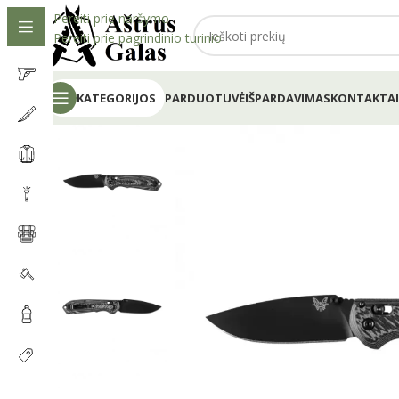
Pereiti prie naršymo
Pereiti prie pagrindinio turinio
KATEGORIJOS
PARDUOTUVĖ
IŠPARDAVIMAS
KONTAKTAI