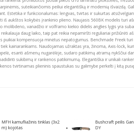
ka rankena: profiliuotos juodai pilkos G10 laminato plokštelės, frezuo
pinėmis, suteikiančiomis peiliui elegantišką ir modernią išvaizdą. Gal
. Estetika ir funkcionalumas: lengvas, tvirtas ir sukurtas atsižvelgian
i iš aukštos kokybės įrankinio plieno. Naujasis 560BK modelis turi a
io molibdeno, vanadžio ir volframo kiekio didelis anglies lygis yra suba
reikalauja daug laiko, taip pat reikia nepamiršti reguliariai prižiūrėti
mas puikiai kompensuoja minėtus nepatogumus. Benchmade Freek turi tvi
, tiek kairiarankiams. Naudojamas užraktas yra, žinoma, Axis-lock, kuri
, esanti ašmenų nugarėlėje, sudaro patikimą atramą nykščiui darbo 
padidinti sukibimą ir rankenos patikimumą. Elegantiška ir unikali ranke
ankenos tvirtinamas plieninis spaustukas su galimybe perkelti į kitą pusę
MFH kamufliažinis tinklas (3x2
Bushcraft peilis Ga
m) kojotas
DY