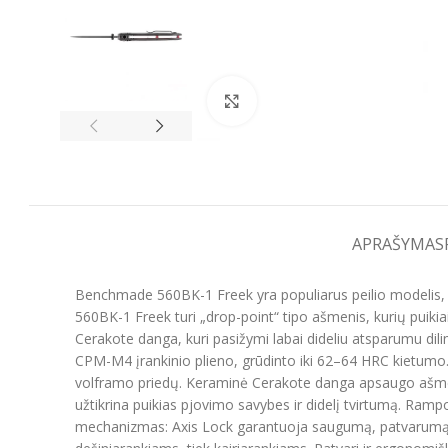
Spustelėkite, kad padidintumėt
APRAŠYMAS
Benchmade 560BK-1 Freek yra populiarus peilio modelis, 
560BK-1 Freek turi „drop-point“ tipo ašmenis, kurių puikia
Cerakote danga, kuri pasižymi labai dideliu atsparumu dil
CPM-M4 įrankinio plieno, grūdinto iki 62–64 HRC kietumo. 
volframo priedų. Keraminė Cerakote danga apsaugo ašmeni
užtikrina puikias pjovimo savybes ir didelį tvirtumą. Ram
mechanizmas: Axis Lock garantuoja saugumą, patvarumą ir n