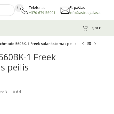
Telefonas
El. paštas
+370 679 56001
info@astrusgalas.lt
0,00
€
chmade 560BK-1 Freek sulankstomas peilis
60BK-1 Freek
 peilis
: 3 – 10 d.d.