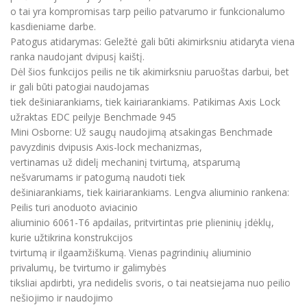
o tai yra kompromisas tarp peilio patvarumo ir funkcionalumo
kasdieniame darbe.
Patogus atidarymas: Geležtė gali būti akimirksniu atidaryta viena
ranka naudojant dvipusį kaištį.
Dėl šios funkcijos peilis ne tik akimirksniu paruoštas darbui, bet
ir gali būti patogiai naudojamas
tiek dešiniarankiams, tiek kairiarankiams. Patikimas Axis Lock
užraktas EDC peilyje Benchmade 945
Mini Osborne: Už saugų naudojimą atsakingas Benchmade
pavyzdinis dvipusis Axis-lock mechanizmas,
vertinamas už didelį mechaninį tvirtumą, atsparumą
nešvarumams ir patogumą naudoti tiek
dešiniarankiams, tiek kairiarankiams. Lengva aliuminio rankena:
Peilis turi anoduoto aviacinio
aliuminio 6061-T6 apdailas, pritvirtintas prie plieninių įdėklų,
kurie užtikrina konstrukcijos
tvirtumą ir ilgaamžiškumą. Vienas pagrindinių aliuminio
privalumų, be tvirtumo ir galimybės
tiksliai apdirbti, yra nedidelis svoris, o tai neatsiejama nuo peilio
nešiojimo ir naudojimo