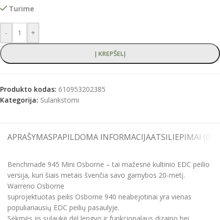
Turime
-
+
Į KREPŠELĮ
Produkto kodas:
610953202385
Kategorija:
Sulankstomi
APRAŠYMAS
PAPILDOMA INFORMACIJA
ATSILIEPIMAI (0)
S
Benchmade 945 Mini Osborne – tai mažesnė kultinio EDC peilio
versija, kuri šiais metais švenčia savo gamybos 20-metį.
Warreno Osborne
suprojektuotas peilis Osborne 940 neabejotinai yra vienas
populiariausių EDC peilių pasaulyje.
Sėkmės jis sulaukė dėl lengvo ir funkcionalaus dizaino bei