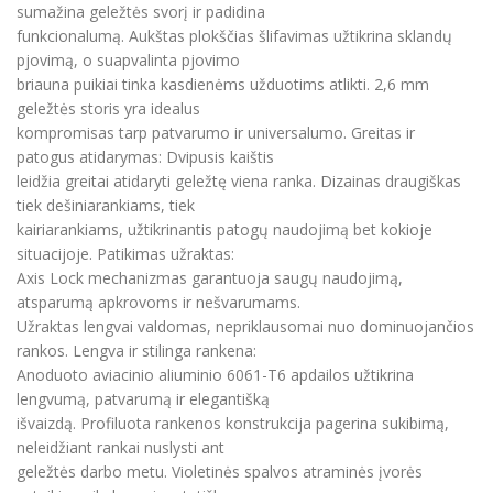
sumažina geležtės svorį ir padidina
funkcionalumą. Aukštas plokščias šlifavimas užtikrina sklandų
pjovimą, o suapvalinta pjovimo
briauna puikiai tinka kasdienėms užduotims atlikti. 2,6 mm
geležtės storis yra idealus
kompromisas tarp patvarumo ir universalumo. Greitas ir
patogus atidarymas: Dvipusis kaištis
leidžia greitai atidaryti geležtę viena ranka. Dizainas draugiškas
tiek dešiniarankiams, tiek
kairiarankiams, užtikrinantis patogų naudojimą bet kokioje
situacijoje. Patikimas užraktas:
Axis Lock mechanizmas garantuoja saugų naudojimą,
atsparumą apkrovoms ir nešvarumams.
Užraktas lengvai valdomas, nepriklausomai nuo dominuojančios
rankos. Lengva ir stilinga rankena:
Anoduoto aviacinio aliuminio 6061-T6 apdailos užtikrina
lengvumą, patvarumą ir elegantišką
išvaizdą. Profiluota rankenos konstrukcija pagerina sukibimą,
neleidžiant rankai nuslysti ant
geležtės darbo metu. Violetinės spalvos atraminės įvorės