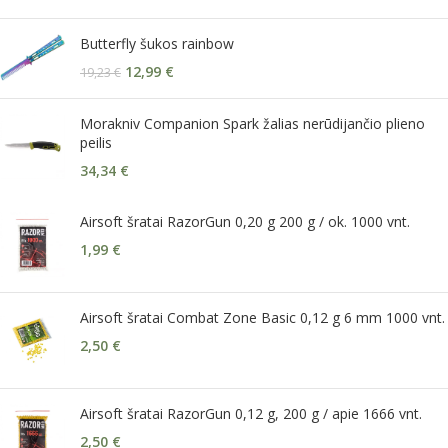
Butterfly šukos rainbow
12,99
€
19,23
€
Morakniv Companion Spark žalias nerūdijančio plieno
peilis
34,34
€
Airsoft šratai RazorGun 0,20 g 200 g / ok. 1000 vnt.
1,99
€
Airsoft šratai Combat Zone Basic 0,12 g 6 mm 1000 vnt.
2,50
€
Airsoft šratai RazorGun 0,12 g, 200 g / apie 1666 vnt.
2,50
€