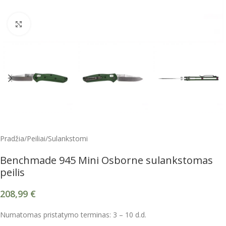
Spustelėkite, kad padidintumėte
Pradžia
/
Peiliai
/
Sulankstomi
Benchmade 945 Mini Osborne sulankstomas
peilis
208,99
€
Numatomas pristatymo terminas: 3 – 10 d.d.