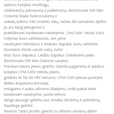
aukštos kokybės medžiagų,
užtikrinančių patvarumą ir patikimumą. Benchmade 945 Mini
Osborne išlaikė funkcionalumą ir
unikalų kultinio 940 modelio stilių, tačiau dėl sumažinto dydžio
jis yra daug patogesnis ir
praktiškesnis kasdieniam naudojimui. „YouTube” vaizdo įrašo
rodymas buvo užblokuotas, nes jame
naudojami rinkodaros ir analizės slapukai, kurių neleidote.
Norėdami žiūrėti vaizdo įrašą, turite
leisti šiuos slapukus. Leidžiu slapukus Sulenkiamo peilio
Benchmade 945 Mini Osborne savybės:
Premium klasės plieno geležtė: Geležtė pagaminta iš aukštos
kokybės CPM-S30V miltelių plieno,
grūdinto iki 58–60 HRC kietumo. CPM-S30V plienas pasižymi
dideliu atsparumu korozijai,
smūgiams ir puikiu aštrumo išlaikymu, todėl puikiai tinka
kasdieniam naudojimui. Juoda teflono
danga apsaugo geležtę nuo smulkių įbrėžimų ir pažeidimų.
Naudinga geležtė:
Reverse Tanto profilio geležtė su dirbtine ašmenų dalimi