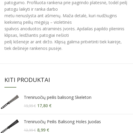
patogumo. Profiluota rankena prie pagrindo platesnė, todėl peilį
patogu laikyti ir ranka darbo
metu nenuslysta ant ašmenų. Maža detalė, kuri nudžiugins
kiekvieną peilių mėgėją – violetinės
spalvos anoduotos atraminės įvorės. Apdailas papildo plieninis
klipsas, leidžiantis patogiai nešioti
peilį kišenėje ar ant diržo. Klipsą galima pritvirtinti tiek kairėje,
tiek dešinėje rankenos pusėje.
KITI PRODUKTAI
Treniruočių peilis balisong Skeleton
17,80
€
19,99
€
Treniruočių Peilis Balisong Holes Juodas
8,99
€
13,99
€