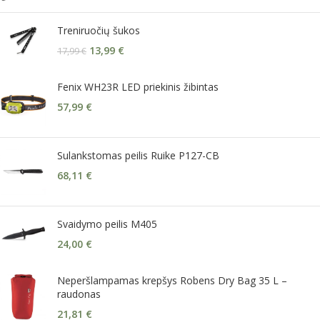
Treniruočių šukos
13,99
€
17,99
€
Fenix WH23R LED priekinis žibintas
57,99
€
Sulankstomas peilis Ruike P127-CB
68,11
€
Svaidymo peilis M405
24,00
€
Neperšlampamas krepšys Robens Dry Bag 35 L –
raudonas
21,81
€