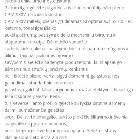
suteikia unikalumo ir estetiškumo.
74 mm ilgio geležtė pagaminta iš elitinio nerūdijančio plieno
CPM-S30V. Crucible Industries
CPM-S30V miltelių plienas grūdinamas iki optimalaus 58-60 HRC
kietumo, todėl ilgai išlaiko
aukštą aštrumą, pasižymi dideliu mechaniniu tvirtumu ir
atsparumu korozijai. Dėl didelio vanadžio
karbidų kiekio plienas pasižymi dideliu atsparumu smūgiams ir
dilimui, taip pat puikiomis pjovimo
savybėmis. Geležtė padengta juodu teflonu, kuris apsaugo
ašmenis nuo smulkių įbrėžimų. Renkantis
peilį iš kieto plieno, verta įsigyti deimantinį galąstuvą, nes
galandimas standartiniu keraminiu
galąstuvu gali būti labai varginantis ir mažai efektyvus. Naudinga
Mini Osborne geležtė: Peilis
turi Reverse Tanto profilio geležtę su ryškia dirbtine ašmenų
dalimi, sumažinančia geležtės
svorį. Dėl tvirto smaigalio, aukšto plokščio šlifavimo ir švelniai
suapvalintos pjovimo briaunos,
peilis lengvai įsiskverbia ir puikiai pjauna. Geležtės storis
plačiausioje vietoje yra 2,6 mm,