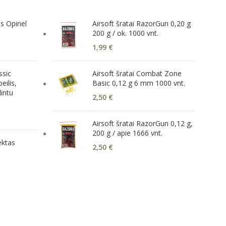
s Opinel
Airsoft šratai RazorGun 0,20 g
200 g / ok. 1000 vnt.
1,99
€
ssic
Airsoft šratai Combat Zone
eilis,
Basic 0,12 g 6 mm 1000 vnt.
intu
2,50
€
Airsoft šratai RazorGun 0,12 g,
200 g / apie 1666 vnt.
ektas
2,50
€