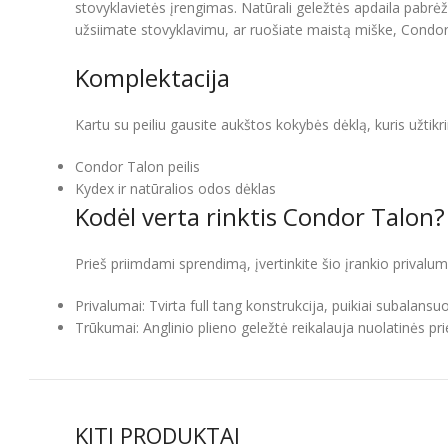
stovyklavietės įrengimas. Natūrali geležtės apdaila pabrėži
užsiimate stovyklavimu, ar ruošiate maistą miške, Condor 
Komplektacija
Kartu su peiliu gausite aukštos kokybės dėklą, kuris užtikr
Condor Talon peilis
Kydex ir natūralios odos dėklas
Kodėl verta rinktis Condor Talon?
Prieš priimdami sprendimą, įvertinkite šio įrankio privalum
Privalumai: Tvirta full tang konstrukcija, puikiai subalans
Trūkumai: Anglinio plieno geležtė reikalauja nuolatinės prie
KITI PRODUKTAI