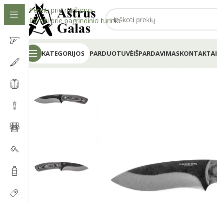
Pereiti prie naršymo
Pereiti prie pagrindinio turinio
KATEGORIJOS
PARDUOTUVĖ
IŠPARDAVIMAS
KONTAKTAI