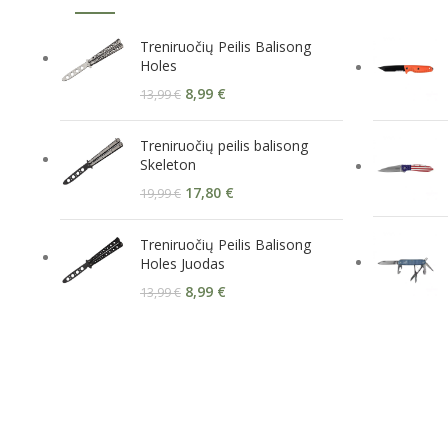
Treniruočių Peilis Balisong
Holes
8,99
€
13,99
€
Treniruočių peilis balisong
Skeleton
17,80
€
19,99
€
Treniruočių Peilis Balisong
Holes Juodas
8,99
€
13,99
€