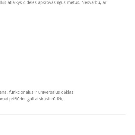
nkis atlaikys dideles apkrovas ilgus metus. Nesvarbu, ar
ena, funkcionalus ir universalus dėklas.
i prižiūrint gali atsirasti rūdžių.