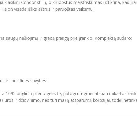
a klasikinį Condor stilių, o kruopštus meistriškumas užtikrina, kad įra
Talon visada išliks aštrus ir paruoštas veiksmui.
ina saugų nešiojimą ir greitą prieigą prie įrankio. Komplektą sudaro:
us ir specifines savybes:
uota 1095 anglinio plieno geležtė, patogi drėgmei atspari mikartos rank
žiūros ir džiovinimo, nes turi mažą atsparumą korozijai, todėl netinkama