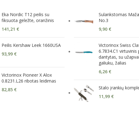
Eka Nordic T12 peilis su
Sulankstomas Maža
fiksuota geležte, oranžinis
No.3
141,21
€
9,90
€
Peilis Kershaw Leek 1660USA
Victorinox Swiss Cla
6.7834.C1 virtuvinis p
93,99
€
dantytas, su užapval
galiuku, žalias
6,26
€
Victorinox Pioneer X Alox
0.8231.L26 ribotas leidimas
Stalo įrankių kompl
82,85
€
11,99
€