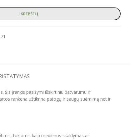
Į KREPŠELĮ
371
PRISTATYMAS
. Šis įrankis pasižymi išskirtiniu patvarumu ir
artos rankena užtikrina patogų ir saugų suėmimą net ir
duotimis, tokiomis kaip medienos skaldymas ar