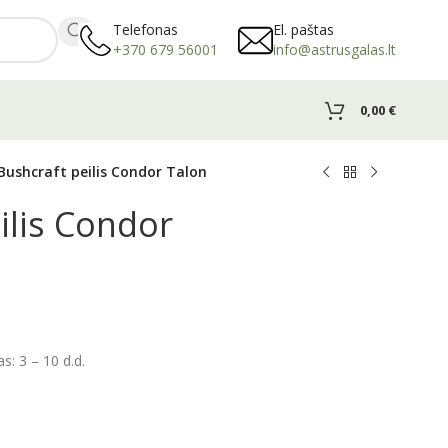
Telefonas
El. paštas
+370 679 56001
info@astrusgalas.lt
0,00
€
Bushcraft peilis Condor Talon
ilis Condor
: 3 – 10 d.d.