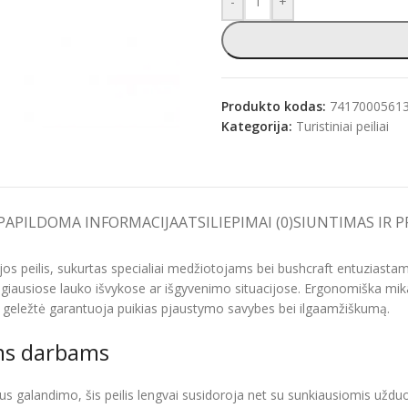
-
+
e
Produkto kodas:
7417000561
Kategorija:
Turistiniai peiliai
PAPILDOMA INFORMACIJA
ATSILIEPIMAI (0)
SIUNTIMAS IR 
ijos peilis, sukurtas specialiai medžiotojams bei bushcraft entuziastams
giausiose lauko išvykose ar išgyvenimo situacijose. Ergonomiška mik
 geležtė garantuoja puikias pjaustymo savybes bei ilgaamžiškumą.
ems darbams
laus galandimo, šis peilis lengvai susidoroja net su sunkiausiomis už