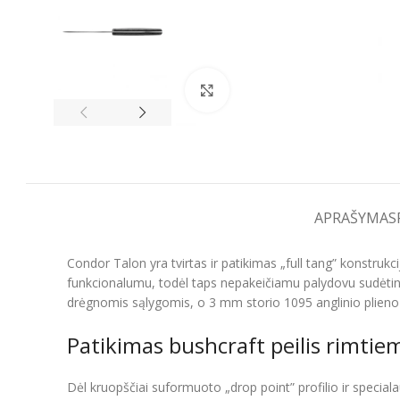
Spustelėkite, kad padidintumėt
APRAŠYMAS
Condor Talon yra tvirtas ir patikimas „full tang” konstrukc
funkcionalumu, todėl taps nepakeičiamu palydovu sudėtin
drėgnomis sąlygomis, o 3 mm storio 1095 anglinio plieno
Patikimas bushcraft peilis rimti
Dėl kruopščiai suformuoto „drop point” profilio ir specia