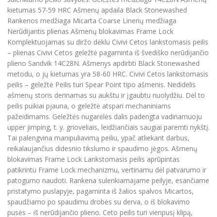
kietumas 57-59 HRC Ašmenų apdaila Black Stonewashed
Rankenos medžiaga Micarta Coarse Linerių medžiaga
Nerūdijantis plienas Ašmenų blokavimas Frame Lock
Komplektuojamas su diržo dėklu Civivi Cetos lankstomasis peilis
– plienas Civivi Cetos geležtė pagaminta iš švediško nerūdijančio
plieno Sandvik 14C28N. Ašmenys apdirbti Black Stonewashed
metodu, o jų kietumas yra 58-60 HRC. Civivi Cetos lankstomasis
peilis – geležtė Peilis turi Spear Point tipo ašmenis. Nedidelis
ašmenų storis derinamas su aukštu ir įgaubtu nuolydžiu. Dėl to
peilis puikiai pjauna, o geležtė atspari mechaniniams
pažeidimams. Geležtės nugarėlės dalis padengta vadinamuoju
upper jimping, t. y. grioveliais, leidžiančiais saugiai paremti nykštį.
Tai palengvina manipuliavimą peiliu, ypač atliekant darbus,
reikalaujančius didesnio tikslumo ir spaudimo jėgos. Ašmenų
blokavimas Frame Lock Lankstomasis peilis aprūpintas
patikrintu Frame Lock mechanizmu, vertinamu dėl patvarumo ir
patogumo naudoti. Rankena sulenkiamajame peilyje, esančiame
pristatymo puslapyje, pagaminta iš žalios spalvos Micartos,
spaudžiamo po spaudimu drobės su derva, o iš blokavimo
pusės – iš nerūdijančio plieno. Ceto peilis turi vienpusį klipą,