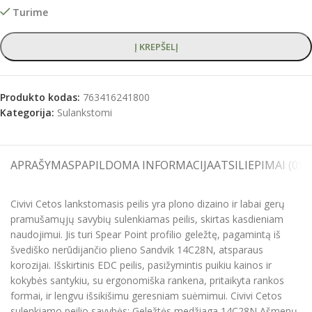
Turime
Į KREPŠELĮ
Produkto kodas:
763416241800
Kategorija:
Sulankstomi
APRAŠYMAS
PAPILDOMA INFORMACIJA
ATSILIEPIMAI (0)
S
Civivi Cetos lankstomasis peilis yra plono dizaino ir labai gerų
pramušamųjų savybių sulenkiamas peilis, skirtas kasdieniam
naudojimui. Jis turi Spear Point profilio geležtę, pagamintą iš
švediško nerūdijančio plieno Sandvik 14C28N, atsparaus
korozijai. Išskirtinis EDC peilis, pasižymintis puikiu kainos ir
kokybės santykiu, su ergonomiška rankena, pritaikyta rankos
formai, ir lengvu išsikišimu geresniam suėmimui. Civivi Cetos
sulenkiamo peilio savybės: Geležtės medžiaga 14C28N Ašmenų