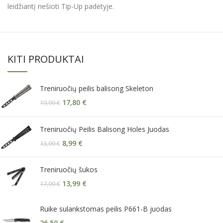
leidžiantį nešioti Tip-Up padėtyje.
KITI PRODUKTAI
Treniruočių peilis balisong Skeleton
17,80
€
19,99
€
Treniruočių Peilis Balisong Holes Juodas
8,99
€
13,99
€
Treniruočių šukos
13,99
€
17,99
€
Ruike sulankstomas peilis P661-B juodas
26,50
€