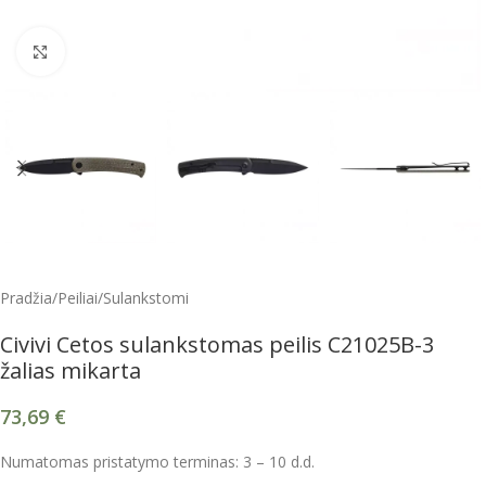
Spustelėkite, kad padidintumėte
Pradžia
/
Peiliai
/
Sulankstomi
Civivi Cetos sulankstomas peilis C21025B-3
žalias mikarta
73,69
€
Numatomas pristatymo terminas: 3 – 10 d.d.