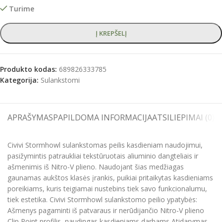
Turime
Į KREPŠELĮ
Produkto kodas:
689826333785
Kategorija:
Sulankstomi
APRAŠYMAS
PAPILDOMA INFORMACIJA
ATSILIEPIMAI (0)
S
Civivi Stormhowl sulankstomas peilis kasdieniam naudojimui,
pasižymintis patraukliai tekstūruotais aliuminio dangteliais ir
ašmenimis iš Nitro-V plieno. Naudojant šias medžiagas
gaunamas aukštos klasės įrankis, puikiai pritaikytas kasdieniams
poreikiams, kuris teigiamai nustebins tiek savo funkcionalumu,
tiek estetika. Civivi Stormhowl sulankstomo peilio ypatybės:
Ašmenys pagaminti iš patvaraus ir nerūdijančio Nitro-V plieno
Clip Point profilis, naudingas kasdieniams darbams Atidarymas