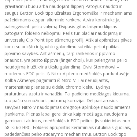
gravitaciniu būdu arba naudojant flipperį Patogus naudoti ir
saugus Button Lock tipo užraktas Ergonomiška ir mechaniniams
pažeidimams atspari aliuminio rankena Atvira konstrukcija,
palengvinanti peilio valymą Dvipusis gilias laikymo klipsas
patogiam folderio nešiojimui Peilis turi plačiai naudojamą ir
universalų Clip Point tipo ašmenų profilį. Aiškiai apibrėžtas pilvas
kartu su aukštu ir įgaubtu galandimu suteikia peiliui puikias
pjovimo savybes. Ant ašmenų, tarp rankenos ir pjovimo
briaunos, yra piršto išpjova (finger choil), kuri palengvina peilio
naudojimą ir užtikrina tikslų galandimą. Civivi Stormhowl –
modernus EDC peilis iš Nitro-V plieno medžioklės parduotuvėje
Kolba Ašmenys pagaminti iš Nitro-V. Tai nerūdijantis,
martensitinis plienas su dideliu chromo kiekiu. Lydinys
praturtintas azotu ir vanadžiu. Tai padidino medžiagos kietumą,
tuo pačiu sumažinant jautrumą korozijai. Dėl pastarosios
savybės Nitro-V naudojamas drėgnoje aplinkoje naudojamiems
įrankiams. Plienas labai gerai tinka kaip medžiaga, naudojama
gaminant taktinius, medžioklės ir EDC peilius. Jis sukietintas nuo
58 iki 60 HRC. Folderis aprūpintas keraminiais rutuliniais guoliais,
padedančiais peilio atidarymo mechanizmui. Button Lock tipo