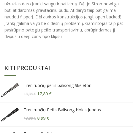
užraktas daro įrankį saugų ir patikimą. Dėl jo Stromhowl gali
būti atidaromas gravitaciniu būdu. Atidaryti taip pat galima
naudoti flipperį. Dėl atviros konstrukcijos (angl. open backed)
įrankį galima valyti be didesnių problemų. Gamintojas taip pat
pasirūpino patogiu peilio transportavimu, aprūpindamas jį
dvipusiu deep carry tipo klipsu.
KITI PRODUKTAI
Treniruočių peilis balisong Skeleton
17,80
€
19,99
€
Treniruočių Peilis Balisong Holes Juodas
8,99
€
13,99
€