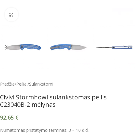
Spustelėkite, kad padidintumėte
Pradžia
/
Peiliai
/
Sulankstomi
Civivi Stormhowl sulankstomas peilis
C23040B-2 mėlynas
92,65
€
Numatomas pristatymo terminas: 3 – 10 d.d.