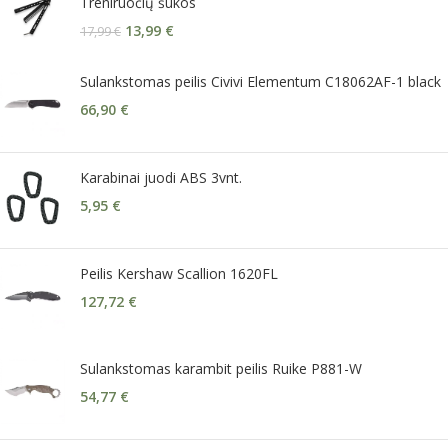
Treniruočių šukos
13,99
€
17,99
€
Sulankstomas peilis Civivi Elementum C18062AF-1 black
66,90
€
Karabinai juodi ABS 3vnt.
5,95
€
Peilis Kershaw Scallion 1620FL
127,72
€
Sulankstomas karambit peilis Ruike P881-W
54,77
€