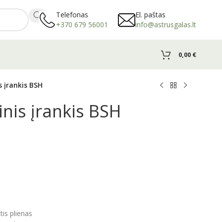
Telefonas
El. paštas
+370 679 56001
info@astrusgalas.lt
0,00
€
 įrankis BSH
nis įrankis BSH
tis plienas