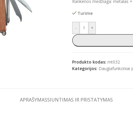
Rankenos medžiaga: metalas +
Turime
-
+
e
Produkto kodas:
mt032
Kategorijos:
Daugiafunkciniai į
APRAŠYMAS
SIUNTIMAS IR PRISTATYMAS