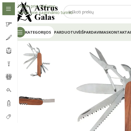
Pereiti prie naršymo
Pereiti prie pagrindinio turinio
KATEGORIJOS
PARDUOTUVĖ
IŠPARDAVIMAS
KONTAKTAI