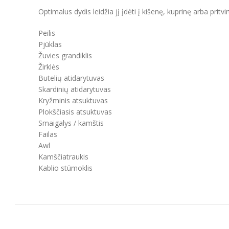
Optimalus dydis leidžia jį įdėti į kišenę, kuprinę arba pritvi
Peilis
Pjūklas
Žuvies grandiklis
Žirklės
Butelių atidarytuvas
Skardinių atidarytuvas
Kryžminis atsuktuvas
Plokščiasis atsuktuvas
Smaigalys / kamštis
Failas
Awl
Kamščiatraukis
Kablio stūmoklis