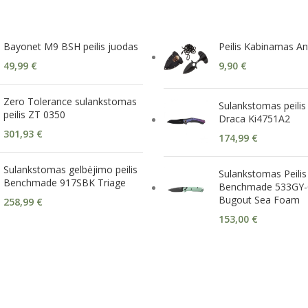
Bayonet M9 BSH peilis juodas
Peilis Kabinamas An
49,99
€
9,90
€
Zero Tolerance sulankstomas
Sulankstomas peilis
peilis ZT 0350
Draca Ki4751A2
301,93
€
174,99
€
Sulankstomas gelbėjimo peilis
Sulankstomas Peilis
Benchmade 917SBK Triage
Benchmade 533GY-
Bugout Sea Foam
258,99
€
153,00
€