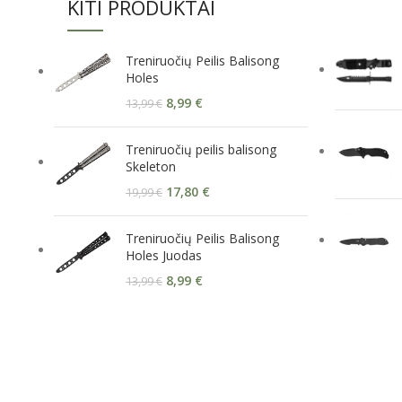
KITI PRODUKTAI
Treniruočių Peilis Balisong
Holes
8,99
€
13,99
€
Treniruočių peilis balisong
Skeleton
17,80
€
19,99
€
Treniruočių Peilis Balisong
Holes Juodas
8,99
€
13,99
€