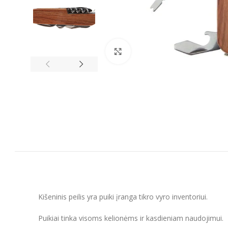
Spustelėkite, kad padidintumėt
Kišeninis peilis yra puiki įranga tikro vyro inventoriui.
Puikiai tinka visoms kelionėms ir kasdieniam naudojimui.