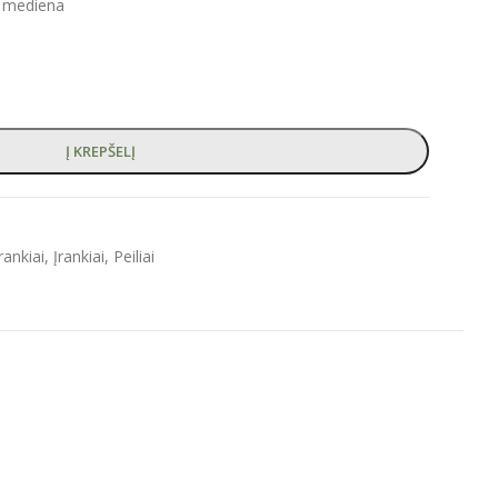
 mediena
Į KREPŠELĮ
rankiai
,
Įrankiai
,
Peiliai