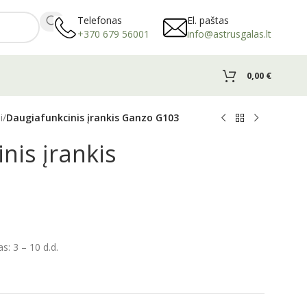
Telefonas
El. paštas
+370 679 56001
info@astrusgalas.lt
0,00
€
i
/
Daugiafunkcinis įrankis Ganzo G103
nis įrankis
: 3 – 10 d.d.