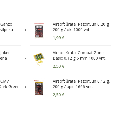
s Ganzo
Airsoft šratai RazorGun 0,20 g
vilpuku
200 g / ok. 1000 vnt.
1,99
€
 Joker
Airsoft šratai Combat Zone
kena
Basic 0,12 g 6 mm 1000 vnt.
2,50
€
Civivi
Airsoft šratai RazorGun 0,12 g,
ark Green
200 g / apie 1666 vnt.
2,50
€