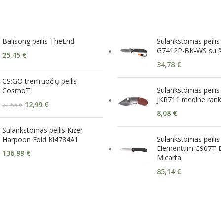
Balisong peilis TheEnd
Sulankstomas peili
G7412P-BK-WS su š
25,45
€
34,78
€
CS:GO treniruočių peilis
Sulankstomas peilis
CosmoT
JKR711 medine ran
12,99
€
21,55
€
8,08
€
Sulankstomas peilis Kizer
Sulankstomas peilis 
Harpoon Fold Ki4784A1
Elementum C907T D
136,99
€
Micarta
85,14
€