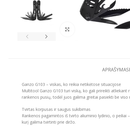
Spustelėkite, kad padidintumėt
APRAŠYMAS
Ganzo G103 – viskas, ko reikia netikėtose situacijose
Multitool Ganzo G103 turi viską, ko gali prireikti atliekan
rankenos pusių, todėl juos galima greitai pasiekti be viso 
Tvirtas korpusas ir saugus sukibimas
Rankenos pagamintos iš tvirto aliuminio lydinio, o peiliai 
kurį galima tvirtinti prie diržo.