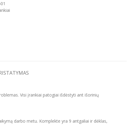
601
ankiai
PRISTATYMAS
blemas. Visi įrankiai patogiai išdėstyti ant išorinių
 laikymą darbo metu. Komplekte yra 9 antgaliai ir dėklas,