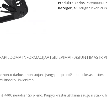
Produkto kodas:
6955800400
Kategorija:
Daugiafunkciniai įr
e
PAPILDOMA INFORMACIJA
ATSILIEPIMAI (0)
SIUNTIMAS IR 
t remonto darbus, montuojant įrangą ar sprendžiant netikėtas buities pro
multitool’o išskleidimo.
– iš 440C nerūdijančio plieno. Karpyti kraštai užtikrina saugų ir stabilų