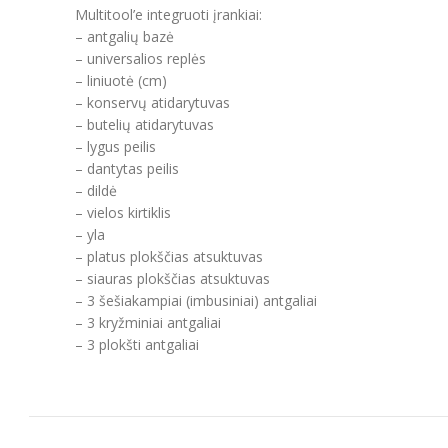
Multitool’e integruoti įrankiai:
– antgalių bazė
– universalios replės
– liniuotė (cm)
– konservų atidarytuvas
– butelių atidarytuvas
– lygus peilis
– dantytas peilis
– dildė
– vielos kirtiklis
– yla
– platus plokščias atsuktuvas
– siauras plokščias atsuktuvas
– 3 šešiakampiai (imbusiniai) antgaliai
– 3 kryžminiai antgaliai
– 3 plokšti antgaliai