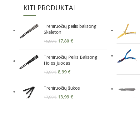
KITI PRODUKTAI
Treniruočių peilis balisong
Skeleton
17,80
€
19,99
€
Treniruočių Peilis Balisong
Holes Juodas
8,99
€
13,99
€
Treniruočių šukos
13,99
€
17,99
€