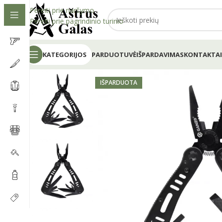
Pereiti prie naršymo
Pereiti prie pagrindinio turinio
KATEGORIJOS
PARDUOTUVĖ
IŠPARDAVIMAS
KONTAKTAI
IŠPARDUOTA