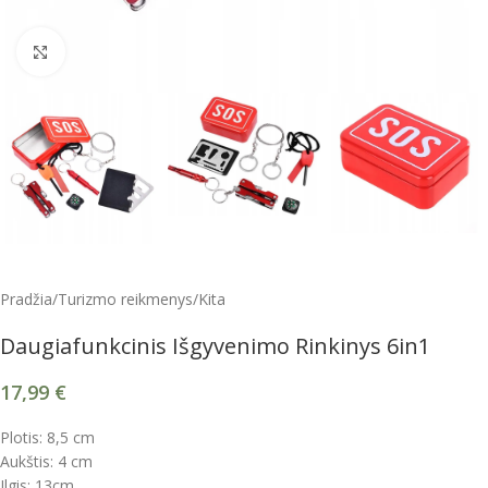
Spustelėkite, kad padidintumėte
Pradžia
/
Turizmo reikmenys
/
Kita
Daugiafunkcinis Išgyvenimo Rinkinys 6in1
17,99
€
Plotis: 8,5 cm
Aukštis: 4 cm
Ilgis: 13cm