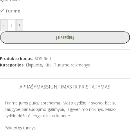
Turime
-
+
Į KREPŠELĮ
Produkto kodas:
SOS Red
Kategorijos:
Ekipuotė
,
Kita
,
Turizmo reikmenys
APRAŠYMAS
SIUNTIMAS IR PRISTATYMAS
Turime jums puikų sprendimą. Mažo dydžio ir svorio, bet su
daugybe panaudojimo galimybių išgyvenimo rinkinys. Mažo
dydžio dėžutė lengvai telpa kuprinę.
Pakuotės turinys: