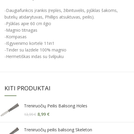
-Daugiafunkcis įrankis (replės, žibintuvėlis, pjūklas šakoms,
butelių atidarytuvas, Phillips atsuktuvas, peilis).
-Pjūklas apie 60 cm ilgio
-Magnio titnagas
-Kompasas
-Išgyvenimo kortelė 11in1
-Tinder su lazdele 100% magnio
-Hermetiškas indas su švilpuku
KITI PRODUKTAI
Treniruočių Peilis Balisong Holes
8,99
€
13,99
€
Treniruočių peilis balisong Skeleton