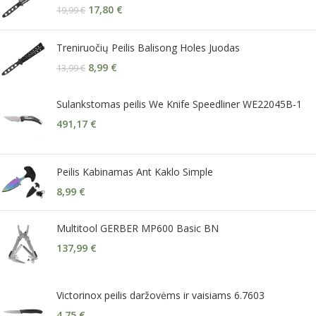
17,80
€
19,99
€
Treniruočių Peilis Balisong Holes Juodas
8,99
€
13,99
€
Sulankstomas peilis We Knife Speedliner WE22045B-1
491,17
€
Peilis Kabinamas Ant Kaklo Simple
8,99
€
Multitool GERBER MP600 Basic BN
137,99
€
Victorinox peilis daržovėms ir vaisiams 6.7603
4,75
€