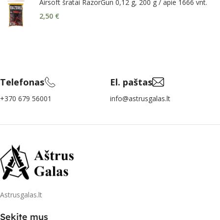
Airsoft šratai RazorGun 0,12 g, 200 g / apie 1666 vnt.
2,50
€
Telefonas
El. paštas
+370 679 56001
info@astrusgalas.lt
Astrusgalas.lt
Sekite mus