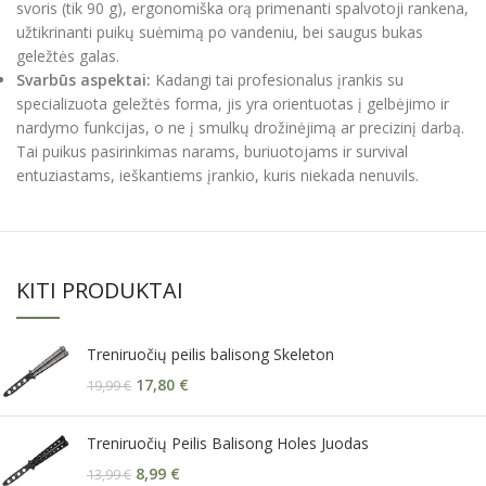
svoris (tik 90 g), ergonomiška orą primenanti spalvotoji rankena,
užtikrinanti puikų suėmimą po vandeniu, bei saugus bukas
geležtės galas.
Svarbūs aspektai:
Kadangi tai profesionalus įrankis su
specializuota geležtės forma, jis yra orientuotas į gelbėjimo ir
nardymo funkcijas, o ne į smulkų drožinėjimą ar precizinį darbą.
Tai puikus pasirinkimas narams, buriuotojams ir survival
entuziastams, ieškantiems įrankio, kuris niekada nenuvils.
KITI PRODUKTAI
Treniruočių peilis balisong Skeleton
17,80
€
19,99
€
Treniruočių Peilis Balisong Holes Juodas
8,99
€
13,99
€