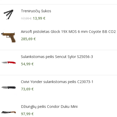
Treniruočių šukos
13,99
€
17,99
€
Airsoft pistoletas Glock 19X MOS 6 mm Coyote BB CO2
285,69
€
Sulankstomas peilis Sencut Sylor S25056-3
54,99
€
Civivi Yonder sulankstomas peilis C23073-1
73,69
€
Džiunglių peilis Condor Duku Mini
97,99
€