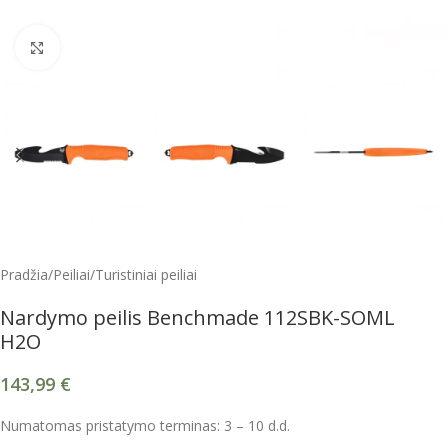
Spustelėkite, kad padidintumėte
Pradžia
/
Peiliai
/
Turistiniai peiliai
Nardymo peilis Benchmade 112SBK-SOML
H2O
143,99
€
Numatomas pristatymo terminas: 3 – 10 d.d.