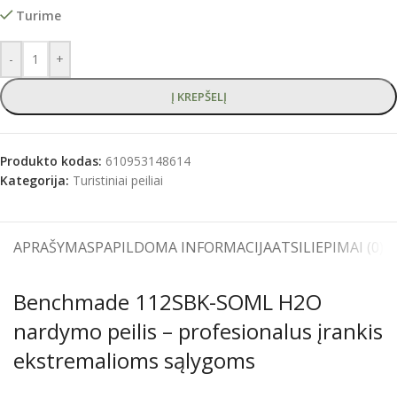
Turime
-
+
Į KREPŠELĮ
Produkto kodas:
610953148614
Kategorija:
Turistiniai peiliai
APRAŠYMAS
PAPILDOMA INFORMACIJA
ATSILIEPIMAI (0)
S
Benchmade 112SBK-SOML H2O
nardymo peilis – profesionalus įrankis
ekstremalioms sąlygoms