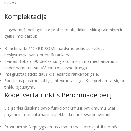
rizikos.
Komplektacija
Įsigydami šį peilį gausite profesionalų rinkinį, skirtą taktiniam ir
gelbėjimo darbui:
Benchmade 112SBK-SOML nardymo peilis su ryškia,
neslystančia Santoprene® rankena.
Tvirtas Boltaron® dėklas su greito nuėmimo mechanizmu ir
suderinamumu su JAV karinio laivyno įranga.
Integruotas stiklo daužiklis, esantis rankenos gale.
Specialus pjovimo kablys, integruotas į geležtę greitam virvių ar
tinklų pjaustymui.
Kodėl verta rinktis Benchmade peilį
Šis įrankis išsiskiria savo funkcionalumu ir patikimumu. Štai
pagrindiniai privalumai ir aspektai, kuriuos svarbu įvertinti:
Privalumai:
Neprilygstamas atsparumas korozijai, itin mažas