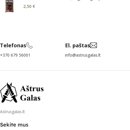
2,50
€
Telefonas
El. paštas
+370 679 56001
info@astrusgalas.lt
Astrusgalas.lt
Sekite mus