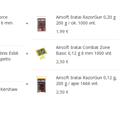
Force
Airsoft šratai RazorGun 0,20 g
g 6 mm
200 g / ok. 1000 vnt.
1,99
€
Airsoft šratai Combat Zone
tinis Esbit
Basic 0,12 g 6 mm 1000 vnt.
pirito
2,50
€
Airsoft šratai RazorGun 0,12 g,
200 g / apie 1666 vnt.
s Kershaw
2,50
€