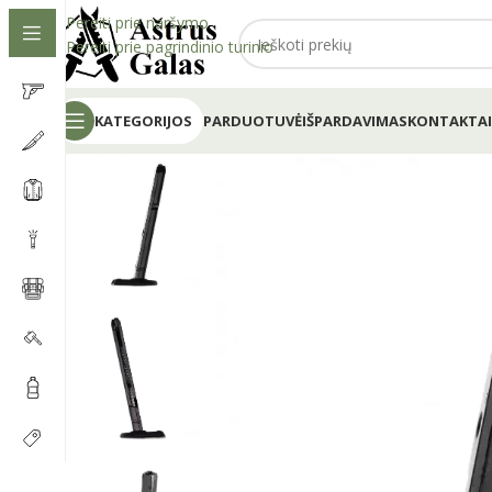
Pereiti prie naršymo
Pereiti prie pagrindinio turinio
KATEGORIJOS
PARDUOTUVĖ
IŠPARDAVIMAS
KONTAKTAI