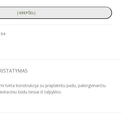
Į KREPŠELĮ
194
PRISTATYMAS
i tvirta konstrukcija su praplatintu padu, palengvinančiu
itaciniu būdu tiesiai iš talpyklos.